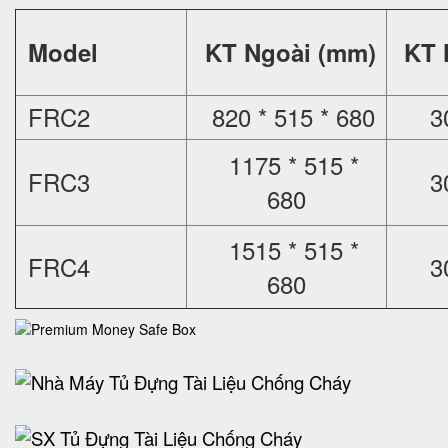
Model
KT Ngoài (mm)
KT 
FRC2
820 * 515 * 680
3
1175 * 515 *
FRC3
3
680
1515 * 515 *
FRC4
3
680