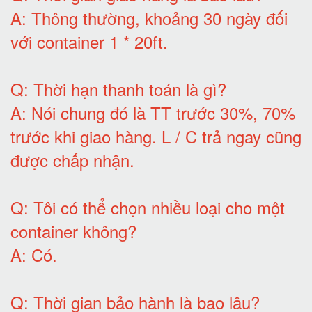
A:
Thông thường, khoảng 30 ngày đối
với container 1 * 20ft
.
Q:
Thời hạn thanh toán là gì
?
A:
Nói chung đó là TT trước 30%, 70%
trước khi giao hàng.
L / C trả ngay cũng
được chấp nhận
.
Q:
Tôi có thể chọn nhiều loại cho một
container không
?
A:
Có
.
Q: T
hời gian bảo hành
là bao lâu?