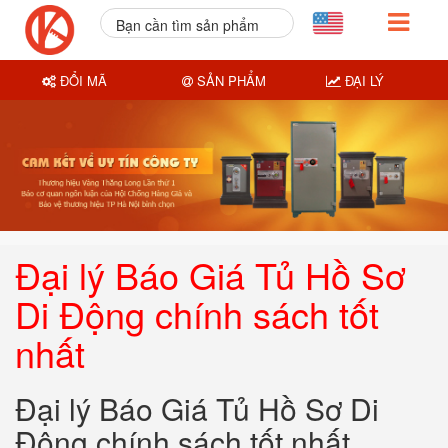
Bạn cần tìm sản phẩm
nào?
ĐỔI MÃ
SẢN PHẨM
ĐẠI LÝ
Đại lý Báo Giá Tủ Hồ Sơ
Di Động chính sách tốt
nhất
Đại lý Báo Giá Tủ Hồ Sơ Di
Động chính sách tốt nhất