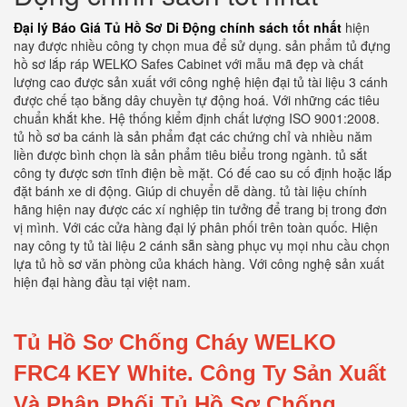
Đại lý Báo Giá Tủ Hồ Sơ Di Động chính sách tốt nhất
hiện
nay được nhiều công ty chọn mua để sử dụng. sản phẩm tủ đựng
hồ sơ lắp ráp WELKO Safes Cabinet với mẫu mã đẹp và chất
lượng cao được sản xuất với công nghệ hiện đại tủ tài liệu 3 cánh
được chế tạo bằng dây chuyền tự động hoá. Với những các tiêu
chuẩn khắt khe. Hệ thống kiểm định chất lượng ISO 9001:2008.
tủ hồ sơ ba cánh là sản phẩm đạt các chứng chỉ và nhiều năm
liền được bình chọn là sản phẩm tiêu biểu trong ngành. tủ sắt
công ty được sơn tĩnh điện bề mặt. Có đế cao su cố định hoặc lắp
đặt bánh xe di động. Giúp di chuyển dễ dàng. tủ tài liệu chính
hãng hiện nay được các xí nghiệp tin tưởng để trang bị trong đơn
vị mình. Với các cửa hàng đại lý phân phối trên toàn quốc. Hiện
nay công ty tủ tài liệu 2 cánh sẵn sàng phục vụ mọi nhu cầu chọn
lựa tủ hồ sơ văn phòng của khách hàng. Với công nghệ sản xuất
hiện đại hàng đầu tại việt nam.
Tủ Hồ Sơ Chống Cháy WELKO
FRC4 KEY White.
Công Ty Sản Xuất
Và Phân Phối Tủ Hồ Sơ Chống