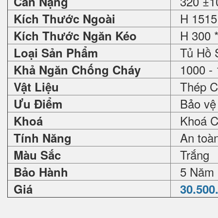
320 ±1
Cân Nặng
H 1515 
Kích Thước Ngoài
H 300 *
Kích Thước Ngăn Kéo
Tủ Hồ 
Loại Sản Phẩm
1000 - 
Khả Ngăn Chống Cháy
Thép C
Vật Liệu
Bảo vệ 
Ưu Điểm
Khoá Ch
Khoá
An toàn 
Tính Năng
Trắng
Màu Sắc
5 Năm
Bảo Hành
Giá
30.500