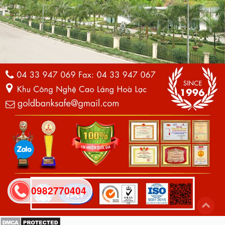
0982770404
back