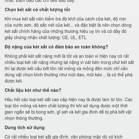
nhất. Đảm bảo các chỉ tiêu sau đây.
Chọn két sắt có chất lượng tốt
Khi mua két sắt nên kiểm tra độ khít của cánh cửa két, độ mịn
của nước sơn, độ sắc nét của két... và đặc biệt là nên chọn dòng
két sắt chính hãng của những thương hiệu uy tín và có đầy đủ
giấy chứng nhận chất lượng: CE, UL, ETL
Độ nặng của két sắt có đảm bảo an toàn không?
Không phải két sắt nặng mới là tốt và an toàn vì hiện nay có rất
nhiều loại két rất nặng nhưng lại nặng vì cát bên trong chứ két sắt
thì lại được kết cấu bởi tôn rất mỏng và mỏng đến mức chỉ cần
dùng vật nhọn bình thường như mũi dao, mũi kéo .. là có thể phá
được két.
Chất liệu két như thế nào?
Hầu hết các loại két sắt cao cấp hiện nay là được làm từ tôn. Các
loại tôn mỏng và kém chất lượng thì khi sử dụng được một thời
gian ngắn sẽ bị bong sơn, gỉ sét và két gia đình dễ bị phá bởi vật
nhọn thông thường.
Dung tích sử dụng
Có rất nhiều loại két sắt gia đình, văn phòng mặc dù có kích