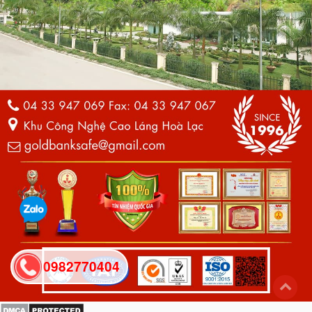
0982770404
back