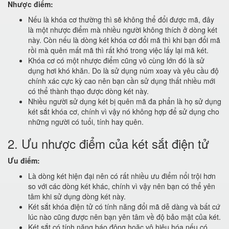
Nhược điểm:
Nếu là khóa cơ thường thì sẽ không thể đổi được mã, đây
là một nhược điểm mà nhiều người không thích ở dòng két
này. Còn nếu là dòng két khóa cơ đổi mã thì khi bạn đổi mã
rồi mà quên mất mã thì rất khó trong việc lấy lại mã két.
Khóa cơ có một nhược điểm cũng vô cùng lớn đó là sử
dụng hơi khó khăn. Do là sử dụng núm xoay và yêu cầu độ
chính xác cực kỳ cao nên bạn cần sử dụng thất nhiều mới
có thể thành thạo được dòng két này.
Nhiều người sử dụng két bị quên mã đa phẩn là họ sử dụng
két sắt khóa cơ, chính vì vậy nó không hợp để sử dụng cho
những người có tuổi, tính hay quên.
2. Ưu nhược điểm của két sắt điện tử
Ưu điểm:
Là dòng két hiện đại nên có rất nhiều ưu điểm nổi trội hơn
so với các dòng két khác, chính vì vậy nên bạn có thể yên
tâm khi sử dụng dòng két này.
Két sắt khóa điện tử có tính năng đổi mã dễ dàng và bất cứ
lúc nào cũng được nên bạn yên tâm về độ bảo mật của két.
Két sắt có tính năng báo động hoặc vô hiệu hóa nếu có