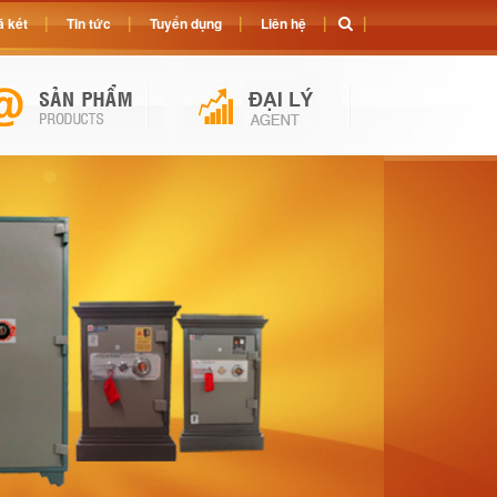
 két
Tin tức
Tuyển dụng
Liên hệ