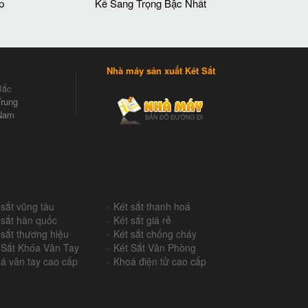
p
Kế Sang Trọng Bậc Nhất
Nhà máy sản xuất Két Sắt
Bắc
rung
Nam
 sắt vũng tàu
+
Két sắt thanh hoá
 sắt hàn quốc
+
Két sắt giá rẻ
 sắt thương hiệu
+
Két sắt chống cháy
 Sắt Khóa Vân Tay
+
Két Sắt Văn Phòng
á vân tay cao cấp
+
Khoá điện tử cao cấp