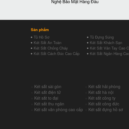
Nghệ Bảo Mật Hàng Đầu
Sản phẩm
Tủ Hồ Sơ
Tủ Đựng Súng
Két Sắt An Toàn
Két Sắt Khách Sạn
Két Sắt Chống Cháy
Két Sắt Vân Tay Cao 
Két Sắt Cách Đúc Cao Cấp
Két Sắt Ngân Hàng Ca
+
Két sắt sài gòn
+
Két sắt hải phòng
+
Két sắt điện tử
+
Két sắt hà nội
+
Két sắt to đại
+
Két sắt công ty
+
Két sắt thu ngân
+
Két sắt công đức
+
Két sắt văn phòng cao cấp
+
Két sắt đựng hồ sơ