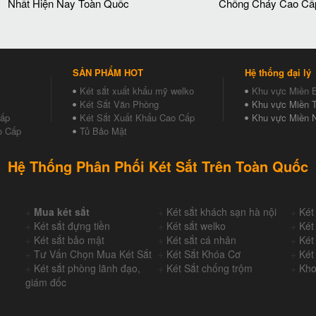
Nhất Hiện Nay Toàn Quốc
Chống Cháy Cao Cấ
SẢN PHẨM HOT
Hệ thống đại lý
Két sắt xuất khẩu mỹ welko
Khu vực Miền 
Két Sắt Văn Phòng
Khu vực Miền T
Cấp
Két Sắt Xuất Khẩu Cao Cấp
Khu vực Miền 
o Cấp
Tủ Bảo Mật
Hệ Thống Phân Phối Két Sắt Trên Toàn Quốc
+
Mua két sắt
+
Két sắt khách sạn hà nội
+
Két
+
Két sắt đựng tiền
+
Két sắt welko
+
Két
+
Két sắt bảo mật
+
Két sắt cá nhân
+
Két
+
Tư Vấn Chọn Mua Két Sắt
+
Két Sắt Khóa Cơ
+
Két
+
Két sắt phòng lãnh đạo,
+
Két Sắt chống trộm
+
Kho
giám đốc