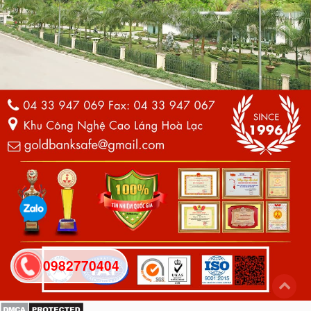
0982770404
back