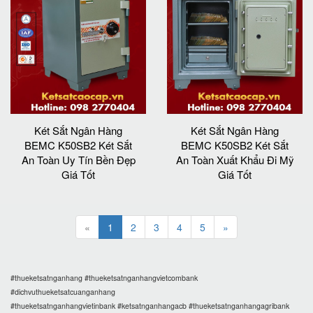
Két Sắt Ngân Hàng
Két Sắt Ngân Hàng
BEMC K50SB2 Két Sắt
BEMC K50SB2 Két Sắt
An Toàn Uy Tín Bền Đẹp
An Toàn Xuất Khẩu Đi Mỹ
Giá Tốt
Giá Tốt
«
1
2
3
4
5
»
#thueketsatnganhang #thueketsatnganhangvietcombank
#dichvuthueketsatcuanganhang
#thueketsatnganhangvietinbank #ketsatnganhangacb #thueketsatnganhangagribank