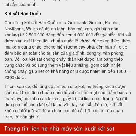
tài sản của mình.
Két sắt Hàn Quốc
Các dòng két sắt Hàn Quốc như Goldbank, Golden, Kumho,
Navitbank, Welko có độ an toàn, bảo mật cao, giá bình dân
khoảng từ 2.500.000 đồng đến hơn 4.000.000 đồng/chiếc. Két sắt
được sản xuất theo tiêu chuẩn quốc tế, được đúc bằng thép, thép
mạ kẽm cứng chắc, chống hiện tượng cạy phá, đèn hàn xì, giúp
đảm bảo an toàn cho tài sản của gia đình, công ty, văn phòng
bạn. Với loại két sắt chống cháy, thân két được làm bằng thép
vững chắc và bổ sung thêm vật liệu amiăng, gốm cách nhiệt
chống cháy, giúp két có khả năng chịu được nhiệt lên đến 1200 –
2300 độ C.
Thêm vào đó, để tăng độ an toàn cho két, hệ thống khóa được
sản xuất theo tiêu chuẩn quốc tế với độ bảo mật cao, đảm bảo an
toàn tuyệt đối cho các tài sản, giấy tờ, tài liệu quan trọng. Người
dùng có thể chọn két sắt khóa vân tay, két sắt điện tử, két sắt
khóa cơ đổi mã với độ an toàn cao để cất trữ các tài liệu quan
trọn, tài sản giá trị.