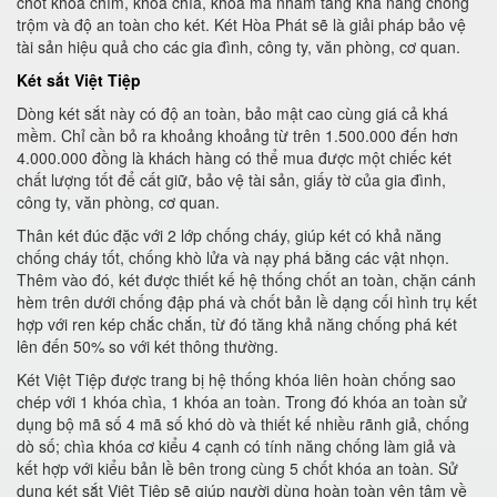
chốt khóa chìm, khóa chìa, khóa mã nhằm tăng khả năng chống
trộm và độ an toàn cho két. Két Hòa Phát sẽ là giải pháp bảo vệ
tài sản hiệu quả cho các gia đình, công ty, văn phòng, cơ quan.
Két sắt Việt Tiệp
Dòng két sắt này có độ an toàn, bảo mật cao cùng giá cả khá
mềm. Chỉ cần bỏ ra khoảng khoảng từ trên 1.500.000 đến hơn
4.000.000 đồng là khách hàng có thể mua được một chiếc két
chất lượng tốt để cất giữ, bảo vệ tài sản, giấy tờ của gia đình,
công ty, văn phòng, cơ quan.
Thân két đúc đặc với 2 lớp chống cháy, giúp két có khả năng
chống cháy tốt, chống khò lửa và nạy phá bằng các vật nhọn.
Thêm vào đó, két được thiết kế hệ thống chốt an toàn, chặn cánh
hèm trên dưới chống đập phá và chốt bản lề dạng cối hình trụ kết
hợp với ren kép chắc chắn, từ đó tăng khả năng chống phá két
lên đến 50% so với két thông thường.
Két Việt Tiệp được trang bị hệ thống khóa liên hoàn chống sao
chép với 1 khóa chìa, 1 khóa an toàn. Trong đó khóa an toàn sử
dụng bộ mã số 4 mã số khó dò và thiết kế nhiều rãnh giả, chống
dò số; chìa khóa cơ kiểu 4 cạnh có tính năng chống làm giả và
kết hợp với kiểu bản lề bên trong cùng 5 chốt khóa an toàn. Sử
dụng két sắt Việt Tiệp sẽ giúp người dùng hoàn toàn yên tâm về