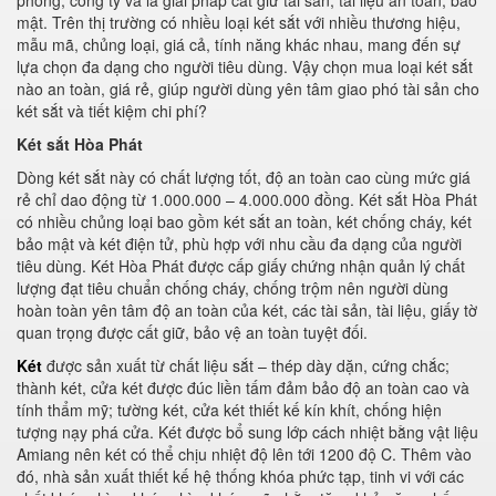
phòng, công ty và là giải pháp cất giữ tài sản, tài liệu an toàn, bảo
mật. Trên thị trường có nhiều loại két sắt với nhiều thương hiệu,
mẫu mã, chủng loại, giá cả, tính năng khác nhau, mang đến sự
lựa chọn đa dạng cho người tiêu dùng. Vậy chọn mua loại két sắt
nào an toàn, giá rẻ, giúp người dùng yên tâm giao phó tài sản cho
két sắt và tiết kiệm chi phí?
Két sắt Hòa Phát
Dòng két sắt này có chất lượng tốt, độ an toàn cao cùng mức giá
rẻ chỉ dao động từ 1.000.000 – 4.000.000 đồng. Két sắt Hòa Phát
có nhiều chủng loại bao gồm két sắt an toàn, két chống cháy, két
bảo mật và két điện tử, phù hợp với nhu cầu đa dạng của người
tiêu dùng. Két Hòa Phát được cấp giấy chứng nhận quản lý chất
lượng đạt tiêu chuẩn chống cháy, chống trộm nên người dùng
hoàn toàn yên tâm độ an toàn của két, các tài sản, tài liệu, giấy tờ
quan trọng được cất giữ, bảo vệ an toàn tuyệt đối.
Két
được sản xuất từ chất liệu sắt – thép dày dặn, cứng chắc;
thành két, cửa két được đúc liền tấm đảm bảo độ an toàn cao và
tính thẩm mỹ; tường két, cửa két thiết kế kín khít, chống hiện
tượng nạy phá cửa. Két được bổ sung lớp cách nhiệt bằng vật liệu
Amiang nên két có thể chịu nhiệt độ lên tới 1200 độ C. Thêm vào
đó, nhà sản xuất thiết kế hệ thống khóa phức tạp, tinh vi với các