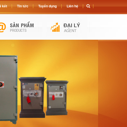
 két
Tin tức
Tuyển dụng
Liên hệ