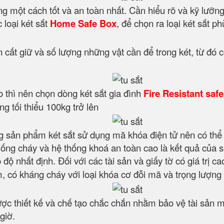
ng một cách tốt và an toàn nhất. Cần hiểu rõ và kỹ lưỡn
 loại két sắt
Home Safe Box
, để chọn ra loại két sắt p
 cất giữ và số lượng những vật cần để trong két, từ đó c
cao thì nên chọn dòng két sắt gia đình
Fire Resistant saf
g tối thiểu 100kg trở lên
 sản phẩm két sắt sử dụng mã khóa điện tử nên có thể
hống cháy và hệ thống khoá an toàn cao là kết quả của 
ộ nhất định. Đối với các tài sản và giấy tờ có giá trị ca
có kháng cháy với loại khóa cơ đỗi mã và trọng lượng t
ợc thiết kế và chế tạo chắc chắn nhằm bảo vệ tài sản m
giờ.