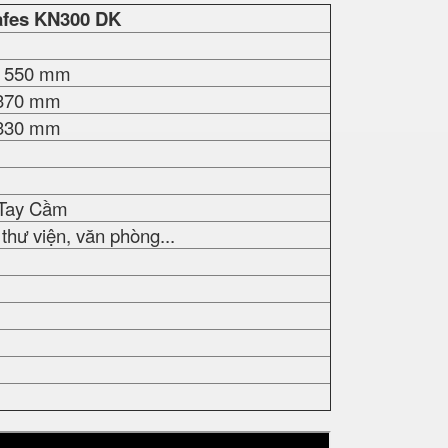
fes
KN300 DK
u 550 mm
 370 mm
 330 mm
 Tay Cầm
thư viện, văn phòng...