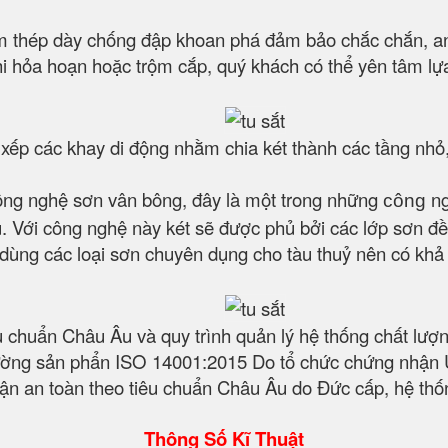
 thép dày chống đập khoan phá đảm bảo chắc chắn, an to
hi hỏa hoạn hoặc trộm cắp, quý khách có thể yên tâm lựa
p xếp các khay di động nhằm chia két thành các tầng nhỏ
ông nghệ sơn vân bông, đây là một trong những
ng
công
 Với công nghệ này két sẽ được phủ bởi các lớp sơn đều
t dùng các loại sơn chuyên dụng cho tàu thuỷ nên có kh
êu chuẩn Châu Âu và quy trình quản lý hệ thống chất l
ờng sản phẩn ISO 14001:2015 Do tổ chức chứng nhận Úc
n an toàn theo tiêu chuẩn Châu Âu do Đức cấp, hệ thốn
Thông Số Kĩ Thuật