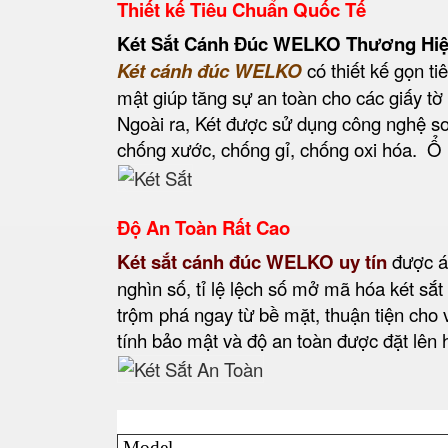
Thiết kế Tiêu Chuẩn Quốc Tế
Két Sắt Cánh Đúc WELKO Thương Hiệu
Két cánh đúc WELKO
có thiết kế gọn ti
mật giúp tăng sự an toàn cho các giấy tờ v
Ngoài ra, Két được sử dụng công nghệ sơn
chống xước, chống gỉ, chống oxi hóa. Ổ k
Độ An Toàn Rất Cao
Két sắt cánh đúc WELKO uy tín
được á
nghìn số, tỉ lệ lệch số mở mã hóa két sắ
trộm phá ngay từ bề mặt, thuận tiện cho
tính bảo mật và độ an toàn được đặt lên h
Model