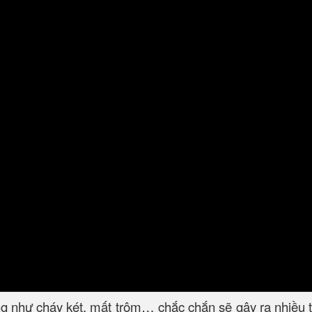
ng như cháy két, mất trộm… chắc chắn sẽ gây ra nhiều t