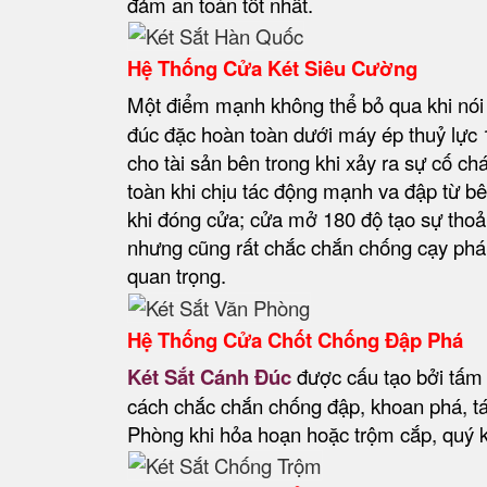
đảm an toàn tốt nhất.
Hệ Thống Cửa Két Siêu Cường
Một điểm mạnh không thể bỏ qua khi nó
đúc đặc hoàn toàn dưới máy ép thuỷ lực 1
cho tài sản bên trong khi xảy ra sự cố c
toàn khi chịu tác động mạnh va đập từ bê
khi đóng cửa; cửa mở 180 độ tạo sự thoả
nhưng cũng rất chắc chắn chống cạy phá r
quan trọng.
Hệ Thống Cửa Chốt Chống Đập Phá
Két Sắt Cánh Đúc
được cấu tạo bởi tấm 
cách chắc chắn chống đập, khoan phá, tác
Phòng khi hỏa hoạn hoặc trộm cắp, quý kh