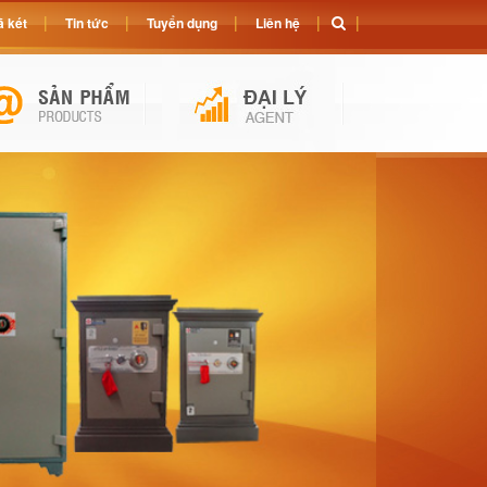
 két
Tin tức
Tuyển dụng
Liên hệ