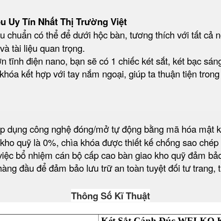
 Uy Tín Nhất Thị Trường Việt
êu chuẩn có thể để dưới hộc bàn, tương thích với tất cả
à tài liệu quan trọng.
 tĩnh điện nano, bạn sẽ có 1 chiếc két sắt, két bạc sán
hóa kết hợp với tay nắm ngoại, giúp ta thuận tiện trong
p dụng công nghệ đóng/mở tự động bằng mã hóa mật kh
t kho quỹ là 0%, chìa khóa được thiết kế chống sao ché
 việc bổ nhiệm cán bộ cấp cao bàn giao kho quỹ đảm bả
àng đầu để đảm bảo lưu trữ an toàn tuyệt đối tư trang, t
Thông Số Kĩ Thuật
Két Sắt Cánh Đúc WELKO 