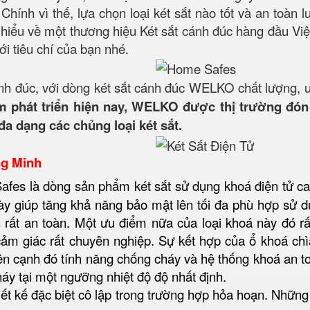
Chính vì thế, lựa chọn loại két sắt nào tốt và an toàn
m hiểu về một thương hiệu Két sắt cánh đúc hàng đầu Việ
ới tiêu chí của bạn nhé.
nh đúc, với dòng két sắt cánh đúc WELKO chất lượng, 
 phát triển hiện nay, WELKO được thị trường đón 
đa dạng các chủng loại két sắt.
ng Minh
afes là dòng sản phẩm két sắt sử dụng khoá điện tử ca
ày giúp tăng khả năng bảo mật lên tối đa phù hợp sử dụn
 rất an toàn. Một ưu điểm nữa của loại khoá này đó r
m giác rất chuyên nghiệp. Sự kết hợp của ổ khoá chì
ên cạnh đó tính năng chống cháy và hệ thống khoá an to
áy tại một ngưỡng nhiệt độ độ nhất định.
ết kế đặc biệt cô lập trong trường hợp hỏa hoạn. Những 