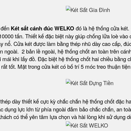
i đến
Két sắt cánh đúc WELKO
đó là hệ thống cửa két.
0000 tấn. Thiết kế đặc biệt này giúp chống lửa loè vào
háy nổ. Cửa két được làm bằng thép nhũ dày cao cấp, đúc
n ngoài. 2 bản lề ngoài, hệ thống chốt an toàn trên cán
i mái khi lấy đồ. Đặc biệt hệ thống chốt hai chiều bằn
ất tốt. Mặt trong cửa két có bố trí 5 móc treo thuận tiệ
thép dày thiết kế cực kỳ chắc chắn hệ thống chốt đặc h
 dụng lực lớn từ phía ngoài đảm bảo chắc chắn, an toàn 
ách có thể yên tâm lựa chọn và hài lòng khi sử dụng dò