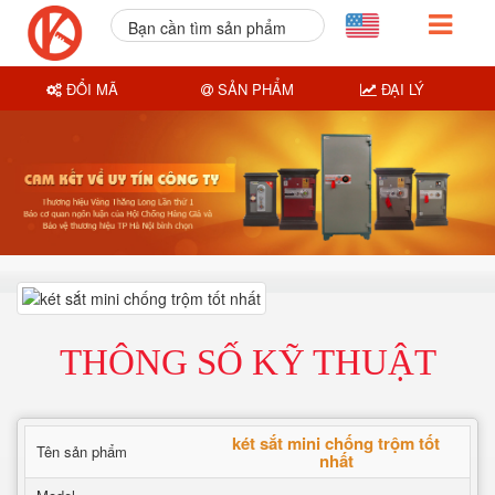
Bạn cần tìm sản phẩm
nào?
ĐỔI MÃ
SẢN PHẨM
ĐẠI LÝ
THÔNG SỐ KỸ THUẬT
két sắt mini chống trộm tốt
Tên sản phẩm
nhất