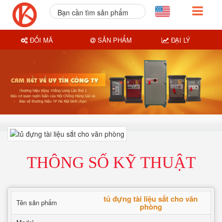
Bạn cần tìm sản phẩm
nào?
ĐỔI MÃ
SẢN PHẨM
ĐẠI LÝ
THÔNG SỐ KỸ THUẬT
tủ đựng tài liệu sắt cho văn
Tên sản phẩm
phòng