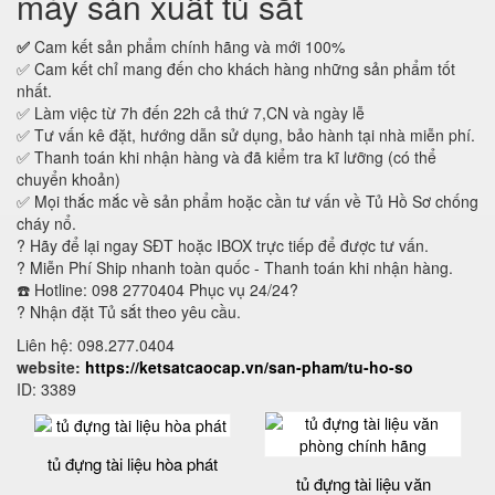
máy sản xuất tủ sắt
✅
Cam kết sản phẩm chính hãng và mới 100%
✅ Cam kết chỉ mang đến cho khách hàng những sản phẩm tốt
nhất.
✅ Làm việc từ 7h đến 22h cả thứ 7,CN và ngày lễ
✅ Tư vấn kê đặt, hướng dẫn sử dụng, bảo hành tại nhà miễn phí.
✅ Thanh toán khi nhận hàng và đã kiểm tra kĩ lưỡng (có thể
chuyển khoản)
✅ Mọi thắc mắc về sản phẩm hoặc cần tư vấn về Tủ Hồ Sơ chống
cháy nổ.
? Hãy để lại ngay SĐT hoặc IBOX trực tiếp để được tư vấn.
? Miễn Phí Ship nhanh toàn quốc - Thanh toán khi nhận hàng.
☎️ Hotline: 098 2770404 Phục vụ 24/24?
? Nhận đặt Tủ sắt theo yêu cầu.
Liên hệ: 098.277.0404
website:
https://ketsatcaocap.vn/san-pham/tu-ho-so
ID: 3389
tủ đựng tài liệu hòa phát
tủ đựng tài liệu văn