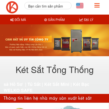
Bạn cần tìm sản phẩm
nào?
ĐỔI MÃ
SẢN PHẨM
ĐẠI LÝ
Két Sắt Tổng Thống
sả Hồ Sơ | Tủ Sắt | Két Sắt Mini | Két Bạc
WELKO SAFE