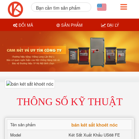
Bạn cần tìm sản phẩm
nào?
ĐỔI MÃ
SẢN PHẨM
ĐẠI LÝ
THÔNG SỐ KỸ THUẬT
bán két sắt khoét nóc
Tên sản phẩm
Model
Két Sắt Xuất Khẩu US68 FE