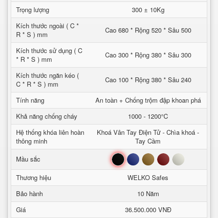
Trọng lượng
300 ± 10Kg
Kích thước ngoài ( C *
Cao 680 * Rộng 520 * Sâu 500
R * S ) mm
Kích thước sử dụng ( C
Cao 300 * Rộng 380 * Sâu 300
* R * S ) mm
Kích thước ngăn kéo (
Cao 100 * Rộng 380 * Sâu 240
C * R * S ) mm
Tính năng
An toàn + Chống trộm đập khoan phá
Khả năng chống cháy
1000 - 1200°C
Hệ thống khóa liên hoàn
Khoá Vân Tay Điện Tử - Chìa khoá -
thông minh
Tay Cầm
Đen
Xanh
Nâu
Đỏ
Trắng
Mầu sắc
Thương hiệu
WELKO Safes
Bảo hành
10 Năm
Giá
36.500.000 VNĐ