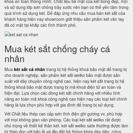
khóa an toàn thông minh. Chất liệu bề mặt của két bóng đẹp, mịn
và sử dụng lớp sơn chống trầy xước nên bạn có thể yên tâm trong
quá trình sử dụng két. Để đáp ứng nhu cầu mua bán két sắt của
khách hàng hiện nay showroom giới thiệu sản phẩm két vân tay
đã có mặt tại khắp các tỉnh thành phố.
Mua két sắt chống cháy cá
nhân
Mua
két sắt cá nhân
trang bị hệ thống khoá bảo mật để trang bị
cho doanh nghiệp. sản phẩm két sắt welko bảo mật được sản
xuất với dây chuyền công nghệ cao. hiện nay két sắt trang bị hệ
thống khoá bảo mật được trang bị mã khoá điện tử an toàn và
hiện đại. Lựa chọn các dòng két sắt chính hãng với nhiều tính
năng an toàn mã khoá công nghệ cao hiện nay các loại két chính
hãng là lựa chọn phù hợp với gia đình để trang bị sử dụng.
Với Chất liệu thép cao cấp sơn tĩnh điện ghi gương vv, phù hợp
với mọi không gian văn phòng. Các loại két sắt welko rất được
chú trọng về thiết kế thân két. két sắt welko safe thường được làm
từ thép đúc với bản lề và lắp đặt hệ thống khóa dày dặn, cứng