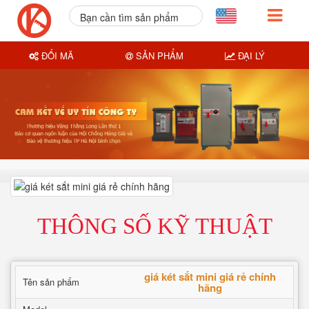
Bạn cần tìm sản phẩm
nào?
ĐỔI MÃ
SẢN PHẨM
ĐẠI LÝ
THÔNG SỐ KỸ THUẬT
giá két sắt mini giá rẻ chính
Tên sản phẩm
hãng