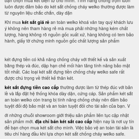
bạn chọn mua két điện tử cho mình. Tính năng chống trộm luôn
luôn được đảm bảo do két sắt chống cháy welko thường được làm
từ nguyên liệu chắc chắn, dày dặn
Khi mua
két sắt giá rẻ
an toàn welko khoá vân tay quý khách lưu
ý không nên tham hàng rẻ mà mua phải những hàng kém chất
lượng, hàng không rõ nguồn gốc xuất xứ, hàng không có tem bảo
hành, giấy tờ chứng minh nguồn gốc chất lượng sản phẩm
két đựng tiền có khả năng chống cháy với thiết kế và sản xuất
bằng thép và đúc, dập hạn chế mối hàn tăng tính năng bảo mật
tốt nhất. Các loại két sắt đựng tiền chống cháy welko safe rất
được chú trọng về thiết kế thân két.
két sắt đựng tiền cao cấp
thường được làm từ thép đúc với bản
lề và lắp đặt hệ thống khóa dày dặn, cứng cáp. Sản phẩm két sắt
an toàn welko còn trang bị tính năng chống cháy nên đảm bảo
tuyệt đối độ bảo mật và an toàn tuyệt đối cho tài sản của bạn. V
ới những chuỗi showroom giới thiệu sản phẩm liên tục cập nhật
sản phẩm mới.
địa chỉ bán két sắt cao cấp
hiện nay là nơi uy tín
để bạn chọn mua két sắt cho mình. Việc bảo vệ an toàn tài sản là
tiêu chí hàng đầu khi lựa chọn két sắt chống cháy welko safe.