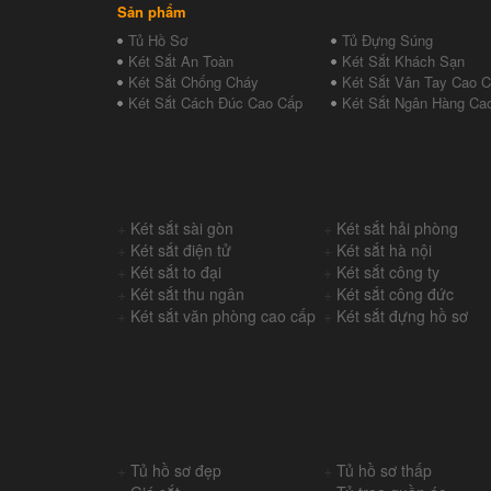
Sản phẩm
Tủ Hồ Sơ
Tủ Đựng Súng
Két Sắt An Toàn
Két Sắt Khách Sạn
Két Sắt Chống Cháy
Két Sắt Vân Tay Cao 
Két Sắt Cách Đúc Cao Cấp
Két Sắt Ngân Hàng Ca
+
Két sắt sài gòn
+
Két sắt hải phòng
+
Két sắt điện tử
+
Két sắt hà nội
+
Két sắt to đại
+
Két sắt công ty
+
Két sắt thu ngân
+
Két sắt công đức
+
Két sắt văn phòng cao cấp
+
Két sắt đựng hồ sơ
+
Tủ hồ sơ đẹp
+
Tủ hồ sơ thấp