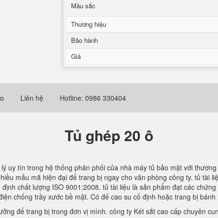
Mầu sắc
Thương hiệu
Bảo hành
Giá
eo
Liên hệ
Hotline: 0986 330404
Tủ ghép 20 ô
i lý uy tín trong hệ thống phân phối của nhà máy tủ bảo mật với thươn
iều mẫu mã hiện đại để trang bị ngay cho văn phòng công ty. tủ tài l
m định chất lượng ISO 9001:2008. tủ tài liệu là sản phẩm đạt các chứn
 điện chống trầy xước bề mặt. Có đế cao su cố định hoặc trang bị bánh
ưởng để trang bị trong đơn vị mình. công ty Két sắt cao cấp chuyên cu