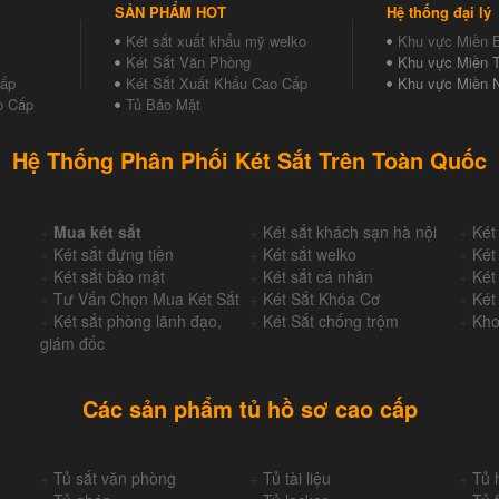
SẢN PHẨM HOT
Hệ thống đại lý
Két sắt xuất khẩu mỹ welko
Khu vực Miền 
Két Sắt Văn Phòng
Khu vực Miền T
Cấp
Két Sắt Xuất Khẩu Cao Cấp
Khu vực Miền 
o Cấp
Tủ Bảo Mật
Hệ Thống Phân Phối Két Sắt Trên Toàn Quốc
+
Mua két sắt
+
Két sắt khách sạn hà nội
+
Két
+
Két sắt đựng tiền
+
Két sắt welko
+
Két
+
Két sắt bảo mật
+
Két sắt cá nhân
+
Két
+
Tư Vấn Chọn Mua Két Sắt
+
Két Sắt Khóa Cơ
+
Két
+
Két sắt phòng lãnh đạo,
+
Két Sắt chống trộm
+
Kho
giám đốc
Các sản phẩm tủ hồ sơ cao cấp
+
Tủ sắt văn phòng
+
Tủ tài liệu
+
Tủ 