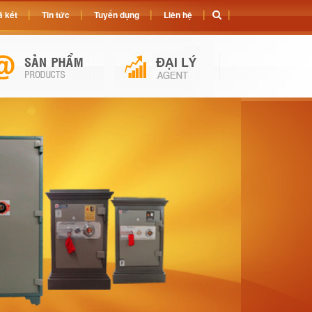
 két
Tin tức
Tuyển dụng
Liên hệ