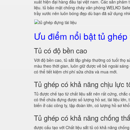
xuất hiện đại hàng đầu tại việt nam. Các sản phẩm 
liệu. tủ bảo mật chống cháy văn phòng WELKO Safes 
trầy xước nên luôn bóng đẹp dù bạn đã sử dụng nh
Ưu điểm nổi bật tủ ghép
Tủ có độ bền cao
Với độ bền cao, tủ sắt lắp ghép thường có tuổi th
màu theo thời gian, luôn giữ được vẻ bề ngoài sá
có thể tiết kiệm chi phí sửa chữa và mua mới.
Tủ ghép có khả năng chịu lực t
Tủ được chế tạo từ chất liệu sắt nên rất cứng, chắc
có thể chứa đựng được số lượng hồ sơ, tài liệu lớn
biến ở các công ty, tập đoàn lớn, có lượng hồ sơ khổ
Tủ ghép có khả năng chống th
được cấu tạo với Chất liệu sắt tủ có khả năng chống