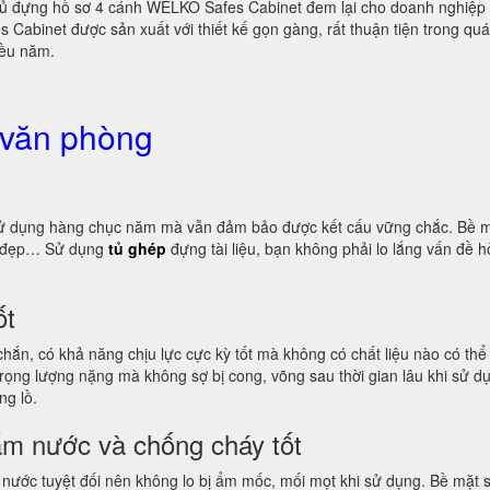
tủ đựng hồ sơ 4 cánh WELKO Safes Cabinet đem lại cho doanh nghiệp sự
Cabinet được sản xuất với thiết kế gọn gàng, rất thuận tiện trong qu
iều năm.
 văn phòng
ọ sử dụng hàng chục năm mà vẫn đảm bảo được kết cấu vững chắc. Bề m
ng đẹp… Sử dụng
tủ ghép
đựng tài liệu, bạn không phải lo lắng vấn đề
ốt
 chắn, có khả năng chịu lực cực kỳ tốt mà không có chất liệu nào có t
, trọng lượng nặng mà không sợ bị cong, võng sau thời gian lâu khi sử
ng lồ.
ấm nước và chống cháy tốt
 nước tuyệt đối nên không lo bị ẩm mốc, mối mọt khi sử dụng. Bề mặt s