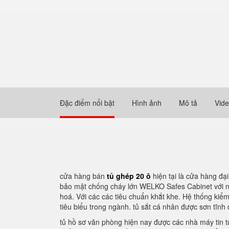
Đặc điểm nổi bật
Hình ảnh
Mô tả
Vid
cửa hàng bán
tủ ghép 20 ô
hiện tại là cửa hàng đạ
bảo mật chống cháy lớn WELKO Safes Cabinet với nh
hoá. Với các các tiêu chuẩn khắt khe. Hệ thống kiể
tiêu biểu trong ngành. tủ sắt cá nhân được sơn tĩnh
tủ hồ sơ văn phòng hiện nay được các nhà máy tin t