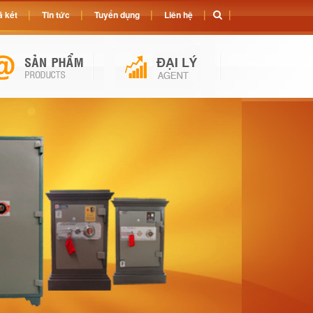
 két
Tin tức
Tuyển dụng
Liên hệ