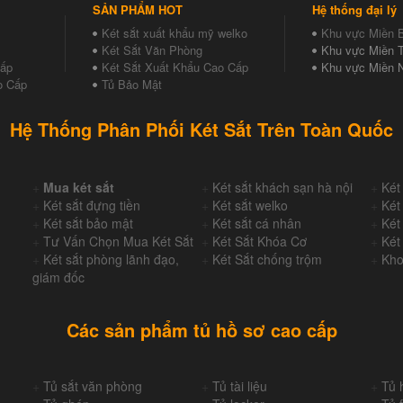
SẢN PHẨM HOT
Hệ thống đại lý
Két sắt xuất khẩu mỹ welko
Khu vực Miền 
Két Sắt Văn Phòng
Khu vực Miền T
Cấp
Két Sắt Xuất Khẩu Cao Cấp
Khu vực Miền 
o Cấp
Tủ Bảo Mật
Hệ Thống Phân Phối Két Sắt Trên Toàn Quốc
+
Mua két sắt
+
Két sắt khách sạn hà nội
+
Két
+
Két sắt đựng tiền
+
Két sắt welko
+
Két
+
Két sắt bảo mật
+
Két sắt cá nhân
+
Két
+
Tư Vấn Chọn Mua Két Sắt
+
Két Sắt Khóa Cơ
+
Két
+
Két sắt phòng lãnh đạo,
+
Két Sắt chống trộm
+
Kho
giám đốc
Các sản phẩm tủ hồ sơ cao cấp
+
Tủ sắt văn phòng
+
Tủ tài liệu
+
Tủ 