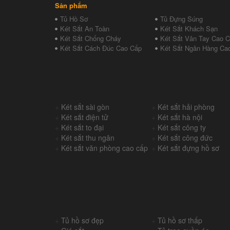
Sản phẩm
Tủ Hồ Sơ
Tủ Đựng Súng
Két Sắt An Toàn
Két Sắt Khách Sạn
Két Sắt Chống Cháy
Két Sắt Vân Tay Cao 
Két Sắt Cách Đúc Cao Cấp
Két Sắt Ngân Hàng Ca
+
Két sắt sài gòn
+
Két sắt hải phòng
+
Két sắt điện tử
+
Két sắt hà nội
+
Két sắt to đại
+
Két sắt công ty
+
Két sắt thu ngân
+
Két sắt công đức
+
Két sắt văn phòng cao cấp
+
Két sắt đựng hồ sơ
+
Tủ hồ sơ đẹp
+
Tủ hồ sơ thấp