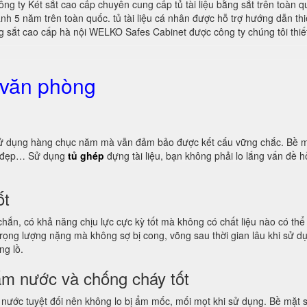
ông ty Két sắt cao cấp chuyên cung cấp tủ tài liệu bằng sắt trên toàn 
h 5 năm trên toàn quốc. tủ tài liệu cá nhân được hỗ trợ hướng dẫn thiế
 sắt cao cấp hà nội WELKO Safes Cabinet được công ty chúng tôi thiết 
 văn phòng
ọ sử dụng hàng chục năm mà vẫn đảm bảo được kết cấu vững chắc. Bề m
ng đẹp… Sử dụng
tủ ghép
đựng tài liệu, bạn không phải lo lắng vấn đề
ốt
 chắn, có khả năng chịu lực cực kỳ tốt mà không có chất liệu nào có t
, trọng lượng nặng mà không sợ bị cong, võng sau thời gian lâu khi sử
ng lồ.
ấm nước và chống cháy tốt
 nước tuyệt đối nên không lo bị ẩm mốc, mối mọt khi sử dụng. Bề mặt s