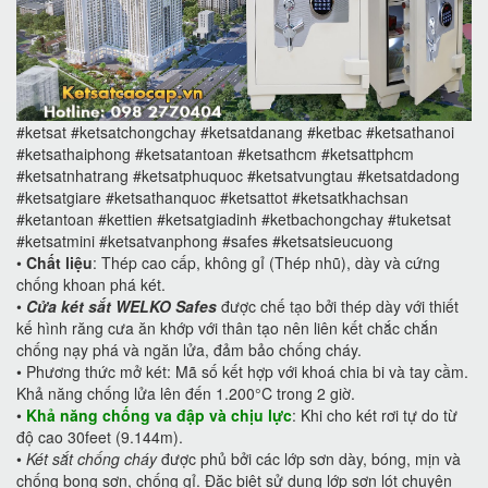
#ketsat #ketsatchongchay #ketsatdanang #ketbac #ketsathanoi
#ketsathaiphong #ketsatantoan #ketsathcm #ketsattphcm
#ketsatnhatrang #ketsatphuquoc #ketsatvungtau #ketsatdadong
#ketsatgiare #ketsathanquoc #ketsattot #ketsatkhachsan
#ketantoan #kettien #ketsatgiadinh #ketbachongchay #tuketsat
#ketsatmini #ketsatvanphong #safes #ketsatsieucuong
•
Chất liệu
: Thép cao cấp, không gỉ (Thép nhũ), dày và cứng
chống khoan phá két.
•
Cửa két sắt WELKO Safes
được chế tạo bởi thép dày với thiết
kế hình răng cưa ăn khớp với thân tạo nên liên kết chắc chắn
chống nạy phá và ngăn lửa, đảm bảo chống cháy.
•
Phương thức mở két: Mã số kết hợp với khoá chia bi và tay cầm.
Khả năng chống lửa lên đến 1.200°C trong 2 giờ.
•
Khả năng chống va đập và chịu lực
: Khi cho két rơi tự do từ
độ cao 30feet (9.144m).
•
Két sắt chống cháy
được phủ bởi các lớp sơn dày, bóng, mịn và
chống bong sơn, chống gỉ. Đặc biệt sử dụng lớp sơn lót chuyên