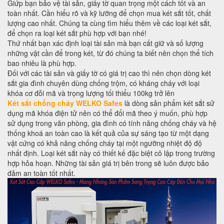
Giứp bạn bảo vệ tài sản, giấy tờ quan trọng một cách tốt và an
toàn nhất. Cần hiểu rõ và kỹ lưỡng để chọn mua két sắt tốt, chất
lượng cao nhất. Chúng ta cùng tìm hiểu thêm về các loại két sắt,
để chọn ra loại két sắt phù hợp với bạn nhé!
Thứ nhất bạn xác định loại tài sản mà bạn cất giữ và số lượng
những vật cần để trong két, từ đó chúng ta biết nên chọn thể tích
bao nhiêu là phù hợp.
Đối với các tài sản và giấy tờ có giá trị cao thì nên chọn dòng két
sắt gia đình chuyên dùng chống trộm, có kháng cháy với loại
khóa cơ đỗi mã và trọng lượng tối thiểu 100kg trở lên
Két sắt chống cháy WELKO Safes
là dòng sản phẩm két sắt sử
dụng mã khóa điện tử nên có thể đổi mã theo ý muốn, phù hợp
sử dụng trong văn phòng, gia đình có tính năng chống cháy và hệ
thống khoá an toàn cao là kết quả của sự sáng tạo từ một dạng
vật cứng có khả năng chống cháy tại một ngưỡng nhiệt độ độ
nhất định. Loại két sắt này có thiết kế đặc biệt cô lập trong trường
hợp hỏa hoạn. Những tài sản giá trị bên trong sẽ luôn được bảo
đảm an toàn tốt nhất.