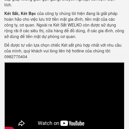
tích.
Két Sắt, Két Bạc
của công ty chúng tôi hiện đang là giải pháp
hoàn hảo cho việc lưu trữ tiền mặt gia đình, tiền mặt của các
công ty, cơ quan. Ngoài ra Két Sắt WELKO còn được sử dụng
rộng rãi ở các siêu thị, cửa hàng để đồ dùng, ở các gia đình, công
sở dùng để tiền mặt dự phòng cơ quan.
Để được tư vấn lựa chọn chiếc Két sắt phù hợp nhất với nhu cầu
của mình, quý khách vui lòng liên hệ hotline của chúng tôi:
0982770404