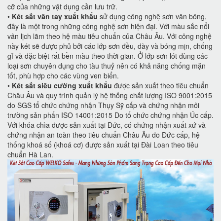
cỡ của những vật dụng cần lưu trữ.
•
Két sắt vân tay xuất khẩu
sử dụng công nghệ sơn vân bông,
đây là một trong những công nghệ sơn hiện đại. Với màu sắc nổi
vân lịch lãm theo hệ màu tiêu chuẩn của Châu Âu. Với công nghệ
này két sẽ được phủ bởi các lớp sơn đều, dày và bóng mịn, chống
gỉ và đặc biệt rất bền màu theo thời gian. Ở lớp sơn lót dùng các
loại sơn chuyên dụng cho tàu thuỷ nên có khả năng chống mặn
tốt, phù hợp cho các vùng ven biển.
•
Két sắt siêu cường xuất khẩu
được sản xuất theo tiêu chuẩn
Châu Âu và quy trình quản lý hệ thống chất lượng ISO 9001:2015
do SGS tổ chức chứng nhận Thụy Sỹ cấp và chứng nhận môi
trường sản phẩn ISO 14001:2015 Do tổ chức chứng nhận Úc cấp.
Với khóa chìa được sản xuất tại Đức, có chứng nhận xuất xứ và
chứng nhận an toàn theo tiêu chuẩn Châu Âu do Đức cấp, hệ
thống khoá số (khoá cơ) được sản xuất tại Đài Loan theo tiêu
chuẩn Hà Lan.