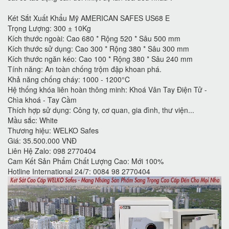
Két Sắt Xuất Khẩu Mỹ AMERICAN SAFES US68 E
Trọng Lượng: 300 ± 10Kg
Kích thước ngoài: Cao 680 * Rộng 520 * Sâu 500 mm
Kích thước sử dụng: Cao 300 * Rộng 380 * Sâu 300 mm
Kích thước ngăn kéo: Cao 100 * Rộng 380 * Sâu 240 mm
Tính năng: An toàn chống trộm đập khoan phá.
Khả năng chống cháy: 1000 - 1200°C
Hệ thống khóa liên hoàn thông minh: Khoá Vân Tay Điện Tử -
Chìa khoá - Tay Cầm
Thích hợp sử dụng: Công ty, cơ quan, gia đình, thư viện...
Mầu sắc: White
Thương hiệu: WELKO Safes
Giá: 35.500.000 VNĐ
Liên Hệ Zalo: 098 2770404
Cam Kết Sản Phẩm Chất Lượng Cao: Mới 100%
Hotline International 24/7: 0084 98 2770404