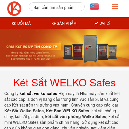
Bạn cần tìm sản phẩm
nào?
ĐỔI MÃ
SẢN PHẨM
ĐẠI LÝ
Két Sắt WELKO Safes
Công ty
két sắt welko safes
Hiện nay là Nhà máy sản xuất két
sắt cao cấp là đơn vị hàng đầu trong lĩnh vực sản xuất và cung
cấp Két sắt trên thị trường việt nam. Chuyên cung cấp các loại
Két Sắt Welko Safes
,
Két Bạc WELKO Safes
, két sắt chống
cháy, két sắt gia đình,
két sắt văn phòng Welko Safes
, két sắt
mini WELKO Safes sản phẩm chính hãng. Sử dụng két sắt cao
cấp giúp không gian gọn gàng, chuyên nghiệp, tiết kiệm diện