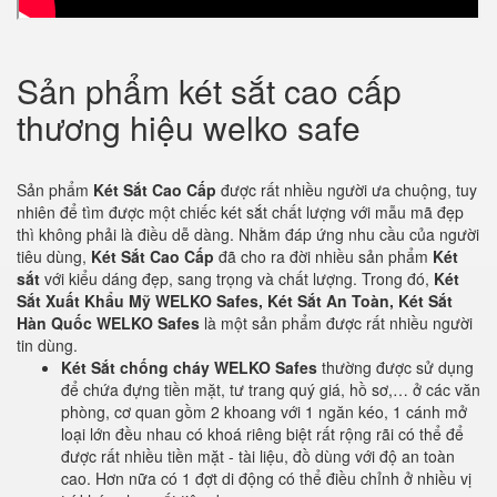
Sản phẩm két sắt cao cấp
thương hiệu welko safe
Sản phẩm
Két Sắt Cao Cấp
được rất nhiều người ưa chuộng, tuy
nhiên để tìm được một chiếc két sắt chất lượng với mẫu mã đẹp
thì không phải là điều dễ dàng. Nhằm đáp ứng nhu cầu của người
tiêu dùng,
Két Sắt Cao Cấp
đã cho ra đời nhiều sản phẩm
Két
sắt
với kiểu dáng đẹp, sang trọng và chất lượng. Trong đó,
Két
Sắt Xuất Khẩu Mỹ WELKO Safes, Két Sắt An Toàn, Két Sắt
Hàn Quốc WELKO Safes
là một sản phẩm được rất nhiều người
tin dùng.
Két Sắt chống cháy WELKO Safes
thường được sử dụng
để chứa đựng tiền mặt, tư trang quý giá, hồ sơ,… ở các văn
phòng, cơ quan gồm 2 khoang với 1 ngăn kéo, 1 cánh mở
loại lớn đều nhau có khoá riêng biệt rất rộng rãi có thể để
được rất nhiều tiền mặt - tài liệu, đồ dùng với độ an toàn
cao. Hơn nữa có 1 đợt di động có thể điều chỉnh ở nhiều vị