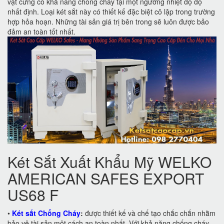
vật cứng có khả năng chống cháy tại một ngưỡng nhiệt độ độ
nhất định. Loại két sắt này có thiết kế đặc biệt cô lập trong trường
hợp hỏa hoạn. Những tài sản giá trị bên trong sẽ luôn được bảo
đảm an toàn tốt nhất.
Két Sắt Xuất Khẩu Mỹ WELKO
AMERICAN SAFES EXPORT
US68 F
•
Két sắt Chống Cháy
:
được thiết kế và chế tạo chắc chắn nhằm
bảo vệ tài sản một cách an toàn nhất. Với khả năng chống cháy