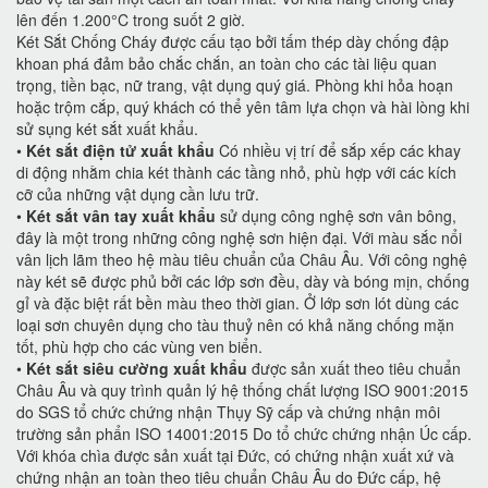
lên đến 1.200°C trong suốt 2 giờ.
Két Sắt Chống Cháy được cấu tạo bởi tấm thép dày chống đập
khoan phá đảm bảo chắc chắn, an toàn cho các tài liệu quan
trọng, tiền bạc, nữ trang, vật dụng quý giá. Phòng khi hỏa hoạn
hoặc trộm cắp, quý khách có thể yên tâm lựa chọn và hài lòng khi
sử sụng két sắt xuất khẩu.
•
Két sắt điện tử xuất khẩu
Có nhiều vị trí để sắp xếp các khay
di động nhằm chia két thành các tầng nhỏ, phù hợp với các kích
cỡ của những vật dụng cần lưu trữ.
•
Két sắt vân tay xuất khẩu
sử dụng công nghệ sơn vân bông,
đây là một trong những công nghệ sơn hiện đại. Với màu sắc nổi
vân lịch lãm theo hệ màu tiêu chuẩn của Châu Âu. Với công nghệ
này két sẽ được phủ bởi các lớp sơn đều, dày và bóng mịn, chống
gỉ và đặc biệt rất bền màu theo thời gian. Ở lớp sơn lót dùng các
loại sơn chuyên dụng cho tàu thuỷ nên có khả năng chống mặn
tốt, phù hợp cho các vùng ven biển.
•
Két sắt siêu cường xuất khẩu
được sản xuất theo tiêu chuẩn
Châu Âu và quy trình quản lý hệ thống chất lượng ISO 9001:2015
do SGS tổ chức chứng nhận Thụy Sỹ cấp và chứng nhận môi
trường sản phẩn ISO 14001:2015 Do tổ chức chứng nhận Úc cấp.
Với khóa chìa được sản xuất tại Đức, có chứng nhận xuất xứ và
chứng nhận an toàn theo tiêu chuẩn Châu Âu do Đức cấp, hệ