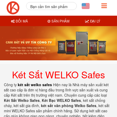
Bạn cần tìm sản phẩm
nào?
ĐỔI MÃ
SẢN PHẨM
ĐẠI LÝ
Két Sắt WELKO Safes
Công ty
két sắt welko safes
Hiện nay là Nhà máy sản xuất két
sắt cao cấp là đơn vị hàng đầu trong lĩnh vực sản xuất và cung
cấp Két sắt trên thị trường việt nam. Chuyên cung cấp các loại
Két Sắt Welko Safes
,
Két Bạc WELKO Safes
, két sắt chống
cháy, két sắt gia đình,
két sắt văn phòng Welko Safes
, két sắt
mini WELKO Safes sản phẩm chính hãng. Sử dụng két sắt cao
cấp giúp không gian gọn gàng, chuyên nghiệp, tiết kiệm diện