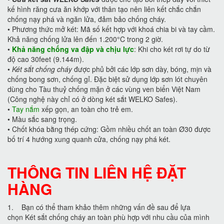
kế hình răng cưa ăn khớp với thân tạo nên liên kết chắc chắn
chống nạy phá và ngăn lửa, đảm bảo chống cháy.
•
Phương thức mở két: Mã số kết hợp với khoá chia bi và tay cầm.
Khả năng chống lửa lên đến 1.200°C trong 2 giờ.
•
Khả năng chống va đập và chịu lực
: Khi cho két rơi tự do từ
độ cao 30feet (9.144m).
•
Két sắt chống cháy
được phủ bởi các lớp sơn dày, bóng, mịn và
chống bong sơn, chống gỉ. Đặc biệt sử dụng lớp sơn lót chuyên
dùng cho Tàu thuỷ chống mặn ở các vùng ven biển Việt Nam
(Công nghệ này chỉ có ở dòng két sắt WELKO Safes).
•
Tay nắm
xếp gọn, an toàn cho trẻ em.
•
Màu sắc sang trọng.
•
Chốt khóa bằng thép cứng: Gồm nhiều chốt an toàn Ø30 được
bố trí 4 hướng xung quanh cửa, chống nạy phá két.
THÔNG TIN LIÊN HỆ ĐẶT
HÀNG
1. Bạn có thể tham khảo thêm những vấn đề sau để lựa
chọn Két sắt chống cháy an toàn phù hợp với nhu cầu của mình