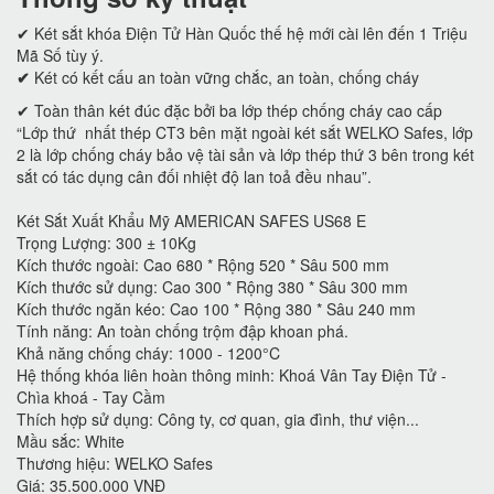
✔ Két sắt khóa Điện Tử Hàn Quốc thế hệ mới cài lên đến 1 Triệu
Mã Số tùy ý.
✔
Két có kết cấu an toàn vững chắc, an toàn, chống cháy
✔ Toàn thân két đúc đặc bởi ba lớp thép chống cháy cao cấp
“Lớp thứ nhất thép CT3 bên mặt ngoài két sắt WELKO Safes, lớp
2 là lớp chống cháy bảo vệ tài sản và lớp thép thứ 3 bên trong két
sắt có tác dụng cân đối nhiệt độ lan toả đều nhau”.
Két Sắt Xuất Khẩu Mỹ AMERICAN SAFES US68 E
Trọng Lượng: 300 ± 10Kg
Kích thước ngoài: Cao 680 * Rộng 520 * Sâu 500 mm
Kích thước sử dụng: Cao 300 * Rộng 380 * Sâu 300 mm
Kích thước ngăn kéo: Cao 100 * Rộng 380 * Sâu 240 mm
Tính năng: An toàn chống trộm đập khoan phá.
Khả năng chống cháy: 1000 - 1200°C
Hệ thống khóa liên hoàn thông minh: Khoá Vân Tay Điện Tử -
Chìa khoá - Tay Cầm
Thích hợp sử dụng: Công ty, cơ quan, gia đình, thư viện...
Mầu sắc: White
Thương hiệu: WELKO Safes
Giá: 35.500.000 VNĐ