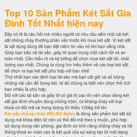
Top 10 Sản Phẩm Két Sắt Gia
Đình Tốt Nhất hiện nay
Đây có lẽ là câu hỏi mà nhiều người có nhu cầu sắm một cái két
sắt chống cháy thường phân vân trước khi mua két sắt. Vì két sắt
là vật dụng dùng để bạn đặt niềm tin vào nó khi bạn vắng nhà.
Giứp bạn bảo vệ tài sản, giấy tờ quan trọng một cách tốt và an
toàn nhất. Cần hiểu rõ và kỹ lưỡng để chọn mua két sắt tốt, chất
lượng cao nhất. Chúng ta cùng tìm hiểu thêm về các loại két sắt,
để chọn ra loại két sắt phù hợp với bạn nhé!
Thứ nhất bạn xác định loại tài sản mà bạn cất giữ và số lượng
những vật cần để trong két, từ đó chúng ta biết nên chọn thể tích
bao nhiêu là phù hợp.
Đối với các tài sản và giấy tờ có giá trị cao thì nên chọn dòng két
sắt gia đình chuyên dùng chống trộm, có kháng cháy với loại
khóa cơ đỗi mã và trọng lượng tối thiểu 100kg trở lên
Két sắt chống cháy WELKO Safes
là dòng sản phẩm két sắt sử
dụng mã khóa điện tử nên có thể đổi mã theo ý muốn, phù hợp
sử dụng trong văn phòng, gia đình có tính năng chống cháy và hệ
thống khoá an toàn cao là kết quả của sự sáng tạo từ một dạng