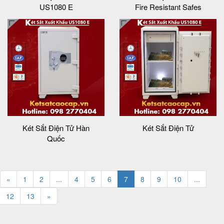
US1080 E
Fire Resistant Safes
Két Sắt Điện Tử Hàn
Két Sắt Điện Tử
Quốc
«
1
2
...
4
5
6
7
8
9
10
...
12
13
»