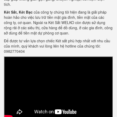
tích.
Két Sắt, Két Bạc
của công ty chúng tôi hiện đang là giải pháp
hoàn hảo cho việc lưu trữ tiền mặt gia đình, tiền mặt của các
công ty, cơ quan. Ngoài ra Két Sắt WELKO còn được sử dụng
rộng rãi ở các siêu thị, cửa hàng để đồ dùng, ở các gia đình, công
sở dùng để tiền mặt dự phòng cơ quan.
Để được tư vấn lựa chọn chiếc Két sắt phù hợp nhất với nhu cầu
của mình, quý khách vui lòng liên hệ hotline của chúng tôi:
0982770404