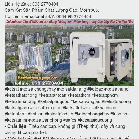
Liên Hệ Zalo: 098 2770404
Cam Kết Sản Phẩm Chất Lượng Cao: Mới 100%
Hotline International 24/7: 0084 98 2770404
#ketsat #ketsatchongchay #ketsatdanang #ketbac #ketsathanoi
#ketsathaiphong #ketsatantoan #ketsathcm #ketsattphcm
#ketsatnhatrang #ketsatphuquoc #ketsatvungtau #ketsatdadong
#ketsatgiare #ketsathanquoc #ketsattot #ketsatkhachsan
#ketantoan #kettien #ketsatgiadinh #ketbachongchay #tuketsat
#ketsatmini #ketsatvanphong #safes #ketsatsieucuong
•
Chất liệu
: Thép cao cấp, không gỉ (Thép nhũ), dày và cứng
chống khoan phá két.
•
Cửa két sắt WELKO Safes
được chế tạo bởi thép dày với thiết