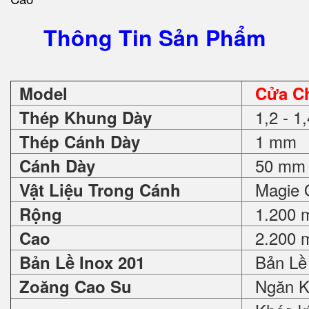
Thông Tin Sản Phẩm
Model
Cửa C
1,2 - 1
Thép Khung Dày
1 mm
Thép Cánh Dày
50 mm
Cánh Dày
Magie O
Vật Liệu Trong Cánh
1.200 
Rộng
2.200 
Cao
Bản Lề 
Bản Lề Inox 201
Ngăn K
Zoăng Cao Su