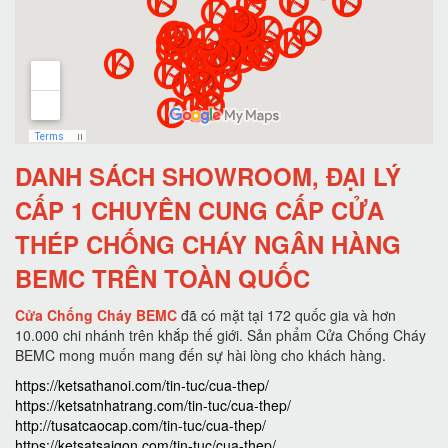
DANH SÁCH SHOWROOM, ĐẠI LÝ
CẤP 1 CHUYÊN CUNG CẤP CỬA
THÉP CHỐNG CHÁY NGÂN HÀNG
BEMC TRÊN TOÀN QUỐC
Cửa Chống Cháy BEMC
đã có mặt tại 172 quốc gia và hơn
10.000 chi nhánh trên khắp thế giới. Sản phẩm Cửa Chống Cháy
BEMC mong muốn mang đến sự hài lòng cho khách hàng.
https://ketsathanoi.com/tin-tuc/cua-thep/
https://ketsatnhatrang.com/tin-tuc/cua-thep/
http://tusatcaocap.com/tin-tuc/cua-thep/
https://ketsatsaigon.com/tin-tuc/cua-thep/