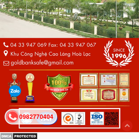
0982770404
back