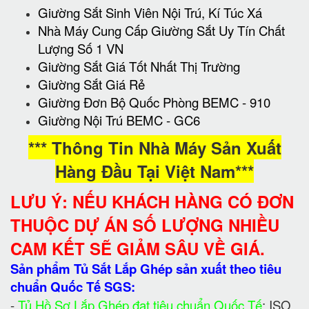
Giường Sắt Sinh Viên Nội Trú, Kí Túc Xá
Nhà Máy Cung Cấp Giường Sắt Uy Tín Chất
Lượng Số 1 VN
Giường Sắt Giá Tốt Nhất Thị Trường
Giường Sắt Giá Rẻ
Giường Đơn Bộ Quốc Phòng BEMC - 910
Giường Nội Trú BEMC - GC6
*** Thông Tin Nhà Máy Sản Xuất
Hàng Đầu Tại Việt Nam***
LƯU Ý: NẾU KHÁCH HÀNG CÓ ĐƠN
THUỘC DỰ ÁN SỐ LƯỢNG NHIỀU
CAM KẾT SẼ GIẢM SÂU VỀ GIÁ.
Sản phẩm Tủ Sắt Lắp Ghép sản xuất theo tiêu
chuẩn Quốc Tế SGS:
-
Tủ Hồ Sơ Lắp Ghép đạt tiêu chuẩn Quốc Tế
: ISO