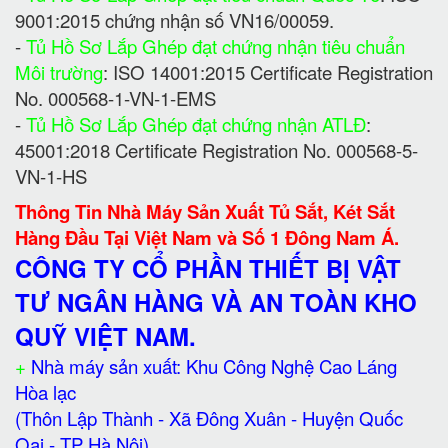
9001:2015 chứng nhận số VN16/00059.
-
Tủ Hồ Sơ Lắp Ghép đạt chứng nhận tiêu chuẩn
Môi trường
: ISO 14001:2015 Certificate Registration
No. 000568-1-VN-1-EMS
-
Tủ Hồ Sơ Lắp Ghép đạt chứng nhận ATLĐ
:
45001:2018 Certificate Registration No. 000568-5-
VN-1-HS
Thông Tin Nhà Máy Sản Xuất Tủ Sắt, Két Sắt
Hàng Đầu Tại Việt Nam và Số 1 Đông Nam Á.
CÔNG TY CỔ PHẦN THIẾT BỊ VẬT
TƯ NGÂN HÀNG VÀ AN TOÀN KHO
QUỸ VIỆT NAM.
+
Nhà máy sản xuất: Khu Công Nghệ Cao Láng
Hòa lạc
(Thôn Lập Thành - Xã Đông Xuân - Huyện Quốc
Oai - TP Hà Nội)