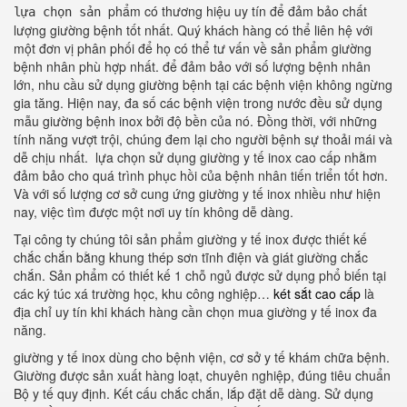
phẩm có thương hiệu uy tín để đảm bảo chất
lựa chọn sản
lượng giường bệnh tốt nhất. Quý khách hàng có thể liên hệ với
một đơn vị phân phối để họ có thể tư vấn về sản phẩm giường
bệnh nhân phù hợp nhất. để đảm bảo với số lượng bệnh nhân
lớn, nhu cầu sử dụng giường bệnh tại các bệnh viện không ngừng
gia tăng. Hiện nay, đa số các bệnh viện trong nước đều sử dụng
mẫu giường bệnh inox bởi độ bền của nó. Đồng thời, với những
tính năng vượt trội, chúng đem lại cho người bệnh sự thoải mái và
dễ chịu nhất. lựa chọn sử dụng giường y tế inox cao cấp nhằm
đảm bảo cho quá trình phục hồi của bệnh nhân tiến triển tốt hơn.
Và với số lượng cơ sở cung ứng giường y tế inox nhiều như hiện
nay, việc tìm được một nơi uy tín không dễ dàng.
Tại công ty chúng tôi sản phẩm giường y tế inox được thiết kế
chắc chắn bằng khung thép sơn tĩnh điện và giát giường chắc
chắn. Sản phẩm có thiết kế 1 chỗ ngủ được sử dụng phổ biến tại
các ký túc xá trường học, khu công nghiệp…
két sắt cao cấp
là
địa chỉ uy tín khi khách hàng cần chọn mua giường y tế inox đa
năng.
giường y tế inox dùng cho bệnh viện, cơ sở y tế khám chữa bệnh.
Giường được sản xuất hàng loạt, chuyên nghiệp, đúng tiêu chuẩn
Bộ y tế quy định. Kết cấu chắc chắn, lắp đặt dễ dàng. Sử dụng