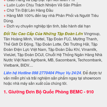
+
Luôn Luôn Chịu Trách Nhiệm Về Sản Phẩm
+
Chữ Tín Đặt Lên Hàng Đầu
+
Hàng Mới 100% đến tay nhà Phân Phối và Người Tiêu
Dùng.
+
Dịch vụ chuyên nghiệp tận tình, bảo hành dài hạn
Đối Tác Cao Cấp Của Những Tập Đoàn Lớn
Vingroup,
Tân Hoàng Minh, Viettel, Tập Đoàn FLC, Mường Thanh,
Thế Giới Di Động, Tập Đoàn Lotte, Ôtô Trường Hải, Tập
Đoàn Điện Lực Việt Nam, Tập Đoàn Dầu Khí, Vinamilk,
VietJet, Tập Đoàn DOJI, Chuỗi Hệ Thống Ngân Hàng Nhà
Nước Việt Nam Agribank, MB, Sacombank, Techcombank,
Vietbank, BIDV....
Liên hệ Hotline 098 2770404 Phục Vụ 24/24
. Để được tư
vấn miễn phí và trải nghiệm sản phẩm ngay tại showroom
hoặc nhà máy sản xuất của chúng tôi.
1.
Giường Đơn Bộ Quốc Phòng BEMC - 910