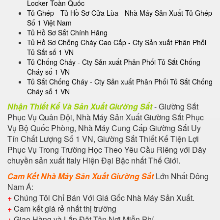
Locker Toàn Quốc
Tủ Ghép - Tủ Hồ Sơ Cửa Lùa - Nhà Máy Sản Xuất Tủ Ghép
Số 1 Việt Nam
Tủ Hồ Sơ Sắt Chính Hãng
Tủ Hồ Sơ Chống Cháy Cao Cấp - Cty Sản xuất Phân Phối
Tủ Sắt số 1 VN
Tủ Chống Cháy - Cty Sản xuất Phân Phối Tủ Sắt Chống
Cháy số 1 VN
Tủ Sắt Chống Cháy - Cty Sản xuất Phân Phối Tủ Sắt Chống
Cháy số 1 VN
Nhận Thiết Kế Và Sản Xuất Giường Sắt
- Giường Sắt
Phục Vụ Quân Đội, Nhà Máy Sản Xuất Giường Sắt Phục
Vụ Bộ Quốc Phòng, Nhà Máy Cung Cấp Giường Sắt Uy
Tín Chất Lượng Số 1 VN, Giường Sắt Thiết Kế Tiện Lợi
Phục Vụ Trong Trường Học Theo Yêu Cầu Riêng với Dây
chuyền sản xuất Italy Hiện Đại Bậc nhất Thế Giới.
Cam Kết Nhà Máy Sản Xuất Giường Sắt
Lớn Nhất Đông
Nam Á:
+
Chúng Tôi Chỉ Bán Với Giá Gốc Nhà Máy Sản Xuất.
+
Cam kết giá rẻ nhất thị trường
+
Giao Hàng và Lắp Đặt Tận Nơi Miễn Phí