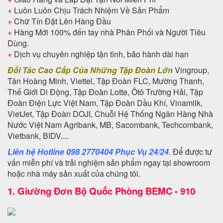
+
Luôn Luôn Chịu Trách Nhiệm Về Sản Phẩm
+
Chữ Tín Đặt Lên Hàng Đầu
+
Hàng Mới 100% đến tay nhà Phân Phối và Người Tiêu
Dùng.
+
Dịch vụ chuyên nghiệp tận tình, bảo hành dài hạn
Đối Tác Cao Cấp Của Những Tập Đoàn Lớn
Vingroup,
Tân Hoàng Minh, Viettel, Tập Đoàn FLC, Mường Thanh,
Thế Giới Di Động, Tập Đoàn Lotte, Ôtô Trường Hải, Tập
Đoàn Điện Lực Việt Nam, Tập Đoàn Dầu Khí, Vinamilk,
VietJet, Tập Đoàn DOJI, Chuỗi Hệ Thống Ngân Hàng Nhà
Nước Việt Nam Agribank, MB, Sacombank, Techcombank,
Vietbank, BIDV....
Liên hệ Hotline 098 2770404 Phục Vụ 24/24
. Để được tư
vấn miễn phí và trải nghiệm sản phẩm ngay tại showroom
hoặc nhà máy sản xuất của chúng tôi.
1.
Giường Đơn Bộ Quốc Phòng BEMC - 910