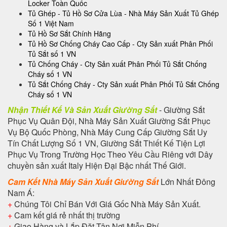
Locker Toàn Quốc
Tủ Ghép - Tủ Hồ Sơ Cửa Lùa - Nhà Máy Sản Xuất Tủ Ghép
Số 1 Việt Nam
Tủ Hồ Sơ Sắt Chính Hãng
Tủ Hồ Sơ Chống Cháy Cao Cấp - Cty Sản xuất Phân Phối
Tủ Sắt số 1 VN
Tủ Chống Cháy - Cty Sản xuất Phân Phối Tủ Sắt Chống
Cháy số 1 VN
Tủ Sắt Chống Cháy - Cty Sản xuất Phân Phối Tủ Sắt Chống
Cháy số 1 VN
Nhận Thiết Kế Và Sản Xuất Giường Sắt
- Giường Sắt
Phục Vụ Quân Đội, Nhà Máy Sản Xuất Giường Sắt Phục
Vụ Bộ Quốc Phòng, Nhà Máy Cung Cấp Giường Sắt Uy
Tín Chất Lượng Số 1 VN, Giường Sắt Thiết Kế Tiện Lợi
Phục Vụ Trong Trường Học Theo Yêu Cầu Riêng với Dây
chuyền sản xuất Italy Hiện Đại Bậc nhất Thế Giới.
Cam Kết Nhà Máy Sản Xuất Giường Sắt
Lớn Nhất Đông
Nam Á:
+
Chúng Tôi Chỉ Bán Với Giá Gốc Nhà Máy Sản Xuất.
+
Cam kết giá rẻ nhất thị trường
+
Giao Hàng và Lắp Đặt Tận Nơi Miễn Phí