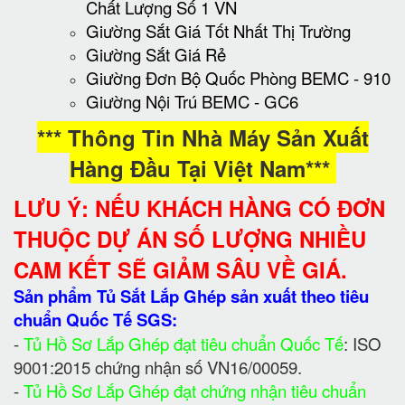
Chất Lượng Số 1 VN
Giường Sắt Giá Tốt Nhất Thị Trường
Giường Sắt Giá Rẻ
Giường Đơn Bộ Quốc Phòng BEMC - 910
Giường Nội Trú BEMC - GC6
*** Thông Tin Nhà Máy Sản Xuất
Hàng Đầu Tại Việt Nam***
LƯU Ý: NẾU KHÁCH HÀNG CÓ ĐƠN
THUỘC DỰ ÁN SỐ LƯỢNG NHIỀU
CAM KẾT SẼ GIẢM SÂU VỀ GIÁ.
Sản phẩm Tủ Sắt Lắp Ghép sản xuất theo tiêu
chuẩn Quốc Tế SGS:
-
Tủ Hồ Sơ Lắp Ghép đạt tiêu chuẩn Quốc Tế
: ISO
9001:2015 chứng nhận số VN16/00059.
-
Tủ Hồ Sơ Lắp Ghép đạt chứng nhận tiêu chuẩn