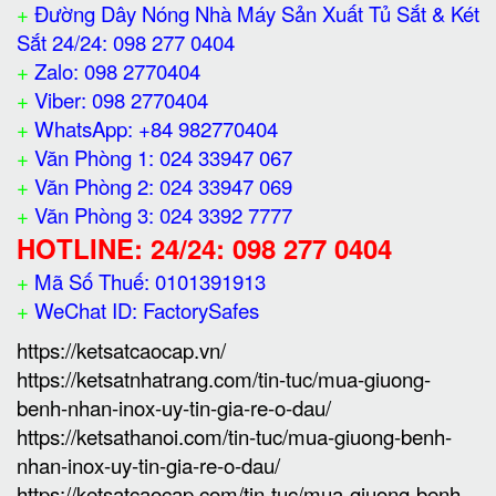
+
Đường Dây Nóng Nhà Máy Sản Xuất Tủ Sắt & Két
Sắt 24/24: 098 277 0404
+
Zalo: 098 2770404
+
Viber: 098 2770404
+
WhatsApp: +84 982770404
+
Văn Phòng 1: 024 33947 067
+
Văn Phòng 2: 024 33947 069
+
Văn Phòng 3: 024 3392 7777
HOTLINE: 24/24: 098 277 0404
+
Mã Số Thuế: 0101391913
+
WeChat ID: FactorySafes
https://ketsatcaocap.vn/
https://ketsatnhatrang.com/tin-tuc/mua-giuong-
benh-nhan-inox-uy-tin-gia-re-o-dau/
https://ketsathanoi.com/tin-tuc/mua-giuong-benh-
nhan-inox-uy-tin-gia-re-o-dau/
https://ketsatcaocap.com/tin-tuc/mua-giuong-benh-