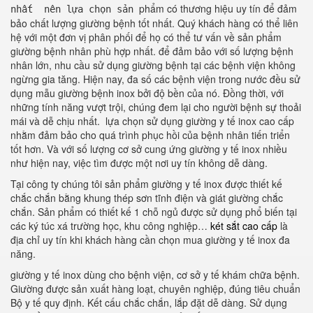
phẩm có thương hiệu uy tín để đảm
nhất nên lựa chọn sản
bảo chất lượng giường bệnh tốt nhất. Quý khách hàng có thể liên
hệ với một đơn vị phân phối để họ có thể tư vấn về sản phẩm
giường bệnh nhân phù hợp nhất. để đảm bảo với số lượng bệnh
nhân lớn, nhu cầu sử dụng giường bệnh tại các bệnh viện không
ngừng gia tăng. Hiện nay, đa số các bệnh viện trong nước đều sử
dụng mẫu giường bệnh inox bởi độ bền của nó. Đồng thời, với
những tính năng vượt trội, chúng đem lại cho người bệnh sự thoải
mái và dễ chịu nhất. lựa chọn sử dụng giường y tế inox cao cấp
nhằm đảm bảo cho quá trình phục hồi của bệnh nhân tiến triển
tốt hơn. Và với số lượng cơ sở cung ứng giường y tế inox nhiều
như hiện nay, việc tìm được một nơi uy tín không dễ dàng.
Tại công ty chúng tôi sản phẩm giường y tế inox được thiết kế
chắc chắn bằng khung thép sơn tĩnh điện và giát giường chắc
chắn. Sản phẩm có thiết kế 1 chỗ ngủ được sử dụng phổ biến tại
các ký túc xá trường học, khu công nghiệp…
két sắt cao cấp
là
địa chỉ uy tín khi khách hàng cần chọn mua giường y tế inox đa
năng.
giường y tế inox dùng cho bệnh viện, cơ sở y tế khám chữa bệnh.
Giường được sản xuất hàng loạt, chuyên nghiệp, đúng tiêu chuẩn
Bộ y tế quy định. Kết cấu chắc chắn, lắp đặt dễ dàng. Sử dụng