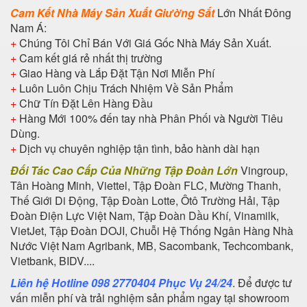
Cam Kết Nhà Máy Sản Xuất Giường Sắt
Lớn Nhất Đông
Nam Á:
+
Chúng Tôi Chỉ Bán Với Giá Gốc Nhà Máy Sản Xuất.
+
Cam kết giá rẻ nhất thị trường
+
Giao Hàng và Lắp Đặt Tận Nơi Miễn Phí
+
Luôn Luôn Chịu Trách Nhiệm Về Sản Phẩm
+
Chữ Tín Đặt Lên Hàng Đầu
+
Hàng Mới 100% đến tay nhà Phân Phối và Người Tiêu
Dùng.
+
Dịch vụ chuyên nghiệp tận tình, bảo hành dài hạn
Đối Tác Cao Cấp Của Những Tập Đoàn Lớn
Vingroup,
Tân Hoàng Minh, Viettel, Tập Đoàn FLC, Mường Thanh,
Thế Giới Di Động, Tập Đoàn Lotte, Ôtô Trường Hải, Tập
Đoàn Điện Lực Việt Nam, Tập Đoàn Dầu Khí, Vinamilk,
VietJet, Tập Đoàn DOJI, Chuỗi Hệ Thống Ngân Hàng Nhà
Nước Việt Nam Agribank, MB, Sacombank, Techcombank,
Vietbank, BIDV....
Liên hệ Hotline 098 2770404 Phục Vụ 24/24
. Để được tư
vấn miễn phí và trải nghiệm sản phẩm ngay tại showroom