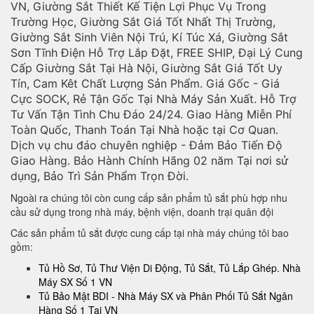
VN, Giường Sắt Thiết Kế Tiện Lợi Phục Vụ Trong
Trường Học, Giường Sắt Giá Tốt Nhất Thị Trường,
Giường Sắt Sinh Viên Nội Trú, Kí Túc Xá, Giường Sắt
Sơn Tĩnh Điện Hỗ Trợ Lắp Đặt, FREE SHIP, Đại Lý Cung
Cấp Giường Sắt Tại Hà Nội, Giường Sắt Giá Tốt Uy
Tín, Cam Kêt Chất Lượng Sản Phẩm. Giá Gốc - Giá
Cực SOCK, Rẻ Tận Gốc Tại Nhà Máy Sản Xuất. Hỗ Trợ
Tư Vấn Tận Tình Chu Đáo 24/24. Giao Hàng Miễn Phí
Toàn Quốc, Thanh Toán Tại Nhà hoặc tại Cơ Quan.
Dịch vụ chu đáo chuyên nghiệp - Đảm Bảo Tiến Độ
Giao Hàng. Bảo Hành Chính Hãng 02 năm Tại nơi sử
dụng, Bảo Trì Sản Phẩm Trọn Đời.
Ngoài ra chúng tôi còn cung cấp sản phẩm tủ sắt phù hợp nhu
cầu sử dụng trong nhà máy, bệnh viện, doanh trại quân đội
Các sản phẩm tủ sắt được cung cấp tại nhà máy chúng tôi bao
gồm:
Tủ Hồ Sơ, Tủ Thư Viện Di Động, Tủ Sắt, Tủ Lắp Ghép. Nhà
Máy SX Số 1 VN
Tủ Bảo Mật BDI - Nhà Máy SX và Phân Phối Tủ Sắt Ngân
Hàng Số 1 Tại VN