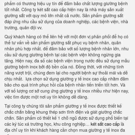
phẩm có thương hiệu uy tín để đảm bảo chất lượng giường bệnh
tốt nhất. Công ty két sắt cao cấp hiện nay là nhà máy sản xuất
giường sắt với quy mô lớn nhất cả nước. Sản phẩm giường sắt
đáp ứng nhu cầu sử dụng của doanh nghiệp, các bệnh viện, nhà
trường, quân đội vv.
Quý khách hàng có thể liên hệ với một đơn vị phân phối để họ có
thể tư vấn về sản phẩm giường sắt phục vụ bệnh nhân, quân
nhân phù hợp nhất. để đảm bảo với số lượng bệnh nhân lớn, nhu
cầu sử dụng giường bệnh tại các bệnh viện không ngừng gia
tăng. Hiện nay, đa số các bệnh viện trong nước đều sử dụng mẫu
giường bệnh inox bởi độ bền của nó. Đồng thời, với những tính
năng vượt trội, chúng đem lại cho người bệnh sự thoải mái và dễ
chịu nhất. lựa chọn sử dụng giường y tế inox cao cấp nhằm đảm
bảo cho quá trình phục hồi của bệnh nhân tiến triển tốt hơn. Và
với số lượng cơ sở cung ứng giường y tế inox nhiều như hiện nay,
việc tìm được một nơi uy tín không dễ dàng.
Tại công ty chúng tôi sản phẩm giường y tế inox được thiết kế
chắc chắn bằng khung thép sơn tĩnh điện và giát giường chắc
chắn. Sản phẩm có thiết kế 1 chỗ ngủ được sử dụng phổ biến tại
các ký túc xá trường học, khu công nghiệp…
két sắt cao cấp
là
địa chỉ uy tín khi khách hàng cần chọn mua giường y tế inox đa