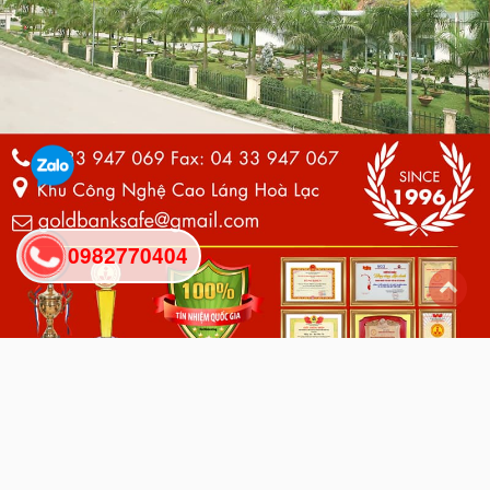
0982770404
back
to
top