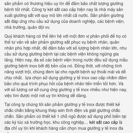
sản phẩm có thương hiệu uy tín để đảm bảo chất lượng giường
bệnh tốt nhất. Công ty két sắt cao cấp hiện nay là nhà máy sản
xuất giường sắt với quy mô lớn nhất cả nước. Sản phẩm giường
sắt đáp ứng nhu cầu sử dụng của doanh nghiệp, các bệnh viện,
nhà trường, quân đội vv.
Quý khách hàng có thể liên hệ với một đơn vị phân phối để họ có
thể tư vấn về sản phẩm giường sắt phục vụ bệnh nhân, quân
nhân phù hợp nhất. để đảm bảo với số lượng bệnh nhân lớn, nhu
cầu sử dụng giường bệnh tại các bệnh viện không ngừng gia
tăng. Hiện nay, đa số các bệnh viện trong nước đều sử dụng mẫu
giường bệnh inox bởi độ bền của nó. Đồng thời, với những tính
năng vượt trội, chúng đem lại cho người bệnh sự thoải mái và dễ
chịu nhất. lựa chọn sử dụng giường y tế inox cao cấp nhằm đảm
bảo cho quá trình phục hồi của bệnh nhân tiến triển tốt hơn. Và
với số lượng cơ sở cung ứng giường y tế inox nhiều như hiện nay,
việc tìm được một nơi uy tín không dễ dàng.
Tại công ty chúng tôi sản phẩm giường y tế inox được thiết kế
chắc chắn bằng khung thép sơn tĩnh điện và giát giường chắc
chắn. Sản phẩm có thiết kế 1 chỗ ngủ được sử dụng phổ biến tại
các ký túc xá trường học, khu công nghiệp…
két sắt cao cấp
là
địa chỉ uy tín khi khách hàng cần chọn mua giường y tế inox đa