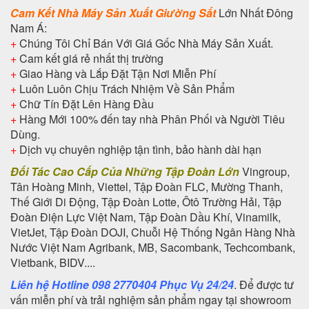
Cam Kết Nhà Máy Sản Xuất Giường Sắt
Lớn Nhất Đông
Nam Á:
+
Chúng Tôi Chỉ Bán Với Giá Gốc Nhà Máy Sản Xuất.
+
Cam kết giá rẻ nhất thị trường
+
Giao Hàng và Lắp Đặt Tận Nơi Miễn Phí
+
Luôn Luôn Chịu Trách Nhiệm Về Sản Phẩm
+
Chữ Tín Đặt Lên Hàng Đầu
+
Hàng Mới 100% đến tay nhà Phân Phối và Người Tiêu
Dùng.
+
Dịch vụ chuyên nghiệp tận tình, bảo hành dài hạn
Đối Tác Cao Cấp Của Những Tập Đoàn Lớn
Vingroup,
Tân Hoàng Minh, Viettel, Tập Đoàn FLC, Mường Thanh,
Thế Giới Di Động, Tập Đoàn Lotte, Ôtô Trường Hải, Tập
Đoàn Điện Lực Việt Nam, Tập Đoàn Dầu Khí, Vinamilk,
VietJet, Tập Đoàn DOJI, Chuỗi Hệ Thống Ngân Hàng Nhà
Nước Việt Nam Agribank, MB, Sacombank, Techcombank,
Vietbank, BIDV....
Liên hệ Hotline 098 2770404 Phục Vụ 24/24
. Để được tư
vấn miễn phí và trải nghiệm sản phẩm ngay tại showroom