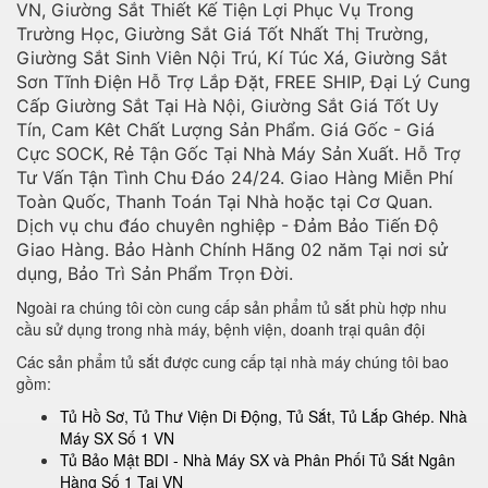
VN, Giường Sắt Thiết Kế Tiện Lợi Phục Vụ Trong
Trường Học, Giường Sắt Giá Tốt Nhất Thị Trường,
Giường Sắt Sinh Viên Nội Trú, Kí Túc Xá, Giường Sắt
Sơn Tĩnh Điện Hỗ Trợ Lắp Đặt, FREE SHIP, Đại Lý Cung
Cấp Giường Sắt Tại Hà Nội, Giường Sắt Giá Tốt Uy
Tín, Cam Kêt Chất Lượng Sản Phẩm. Giá Gốc - Giá
Cực SOCK, Rẻ Tận Gốc Tại Nhà Máy Sản Xuất. Hỗ Trợ
Tư Vấn Tận Tình Chu Đáo 24/24. Giao Hàng Miễn Phí
Toàn Quốc, Thanh Toán Tại Nhà hoặc tại Cơ Quan.
Dịch vụ chu đáo chuyên nghiệp - Đảm Bảo Tiến Độ
Giao Hàng. Bảo Hành Chính Hãng 02 năm Tại nơi sử
dụng, Bảo Trì Sản Phẩm Trọn Đời.
Ngoài ra chúng tôi còn cung cấp sản phẩm tủ sắt phù hợp nhu
cầu sử dụng trong nhà máy, bệnh viện, doanh trại quân đội
Các sản phẩm tủ sắt được cung cấp tại nhà máy chúng tôi bao
gồm:
Tủ Hồ Sơ, Tủ Thư Viện Di Động, Tủ Sắt, Tủ Lắp Ghép. Nhà
Máy SX Số 1 VN
Tủ Bảo Mật BDI - Nhà Máy SX và Phân Phối Tủ Sắt Ngân
Hàng Số 1 Tại VN