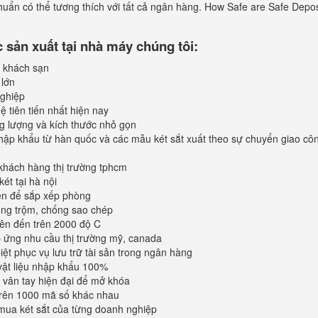
chuẩn có thể tương thích với tất cả ngân hàng. How Safe are Safe Depos
sản xuất tại nhà máy chúng tôi:
 khách sạn
 lớn
ghiệp
 tiên tiến nhất hiện nay
ng lượng và kích thước nhỏ gọn
ập khẩu từ hàn quốc và các mẫu két sắt xuất theo sự chuyển giao cô
khách hàng thị trường tphcm
ét tại hà nội
iện để sắp xếp phòng
ống trộm, chống sao chép
lên đến trên 2000 độ C
ứng nhu cầu thị trường mỹ, canada
iệt phục vụ lưu trữ tài sản trong ngân hàng
vật liệu nhập khẩu 100%
vân tay hiện đại để mở khóa
trên 1000 mã số khác nhau
mua két sắt của từng doanh nghiệp