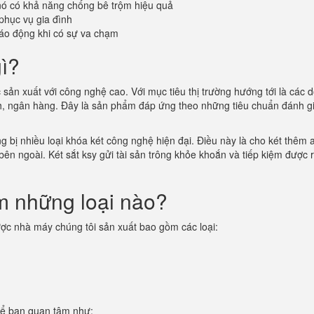
 nó có khả năng chống bê trộm hiệu quả
phục vụ gia đình
áo động khi có sự va chạm
gì?
c sản xuất với công nghệ cao. Với mục tiêu thị trường hướng tới là các 
nh, ngân hàng. Đây là sản phẩm đáp ứng theo những tiêu chuẩn đánh g
g bị nhiều loại khóa két công nghệ hiện đại. Điều này là cho két thêm 
 bên ngoài. Két sắt ksy gửi tài sản trông khỏe khoắn và tiếp kiệm được r
ồm những loại nào?
ợc nhà máy chúng tôi sản xuất bao gồm các loại:
thể bạn quan tâm như: