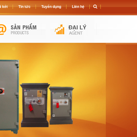
 két
Tin tức
Tuyển dụng
Liên hệ