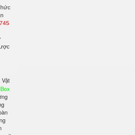
phức
ản
1745
ờ
ược
 Vật
 Box
ờng
ng
oàn
ợng
n