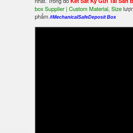
nhất. Trong đó
Két Sắt Ký Gửi Tài Sản
box Supplier | Custom Material, Size
‎ lư
phẩm.
#MechanicalSafeDeposit Box