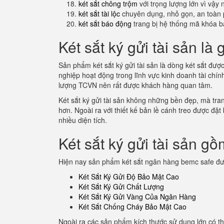
két sắt chông trộm
với trọng lượng lớn vì vậy
két sắt tài lộc
chuyên dụng, nhỏ gọn, an toàn 
két sắt báo động
trang bị hệ thống mã khóa b
Két sắt ký gửi tài sản là 
Sản phẩm két sắt ký gửi tài sản là dòng két sắt đượ
nghiệp hoạt động trong lĩnh vực kinh doanh tài chí
lượng TCVN nên rất được khách hàng quan tâm.
Két sắt ký gửi tài sản không những bền đẹp, mà tran
hơn. Ngoài ra với thiết kế bản lề cánh treo được đặt
nhiều diện tích.
Két sắt ký gửi tài sản g
Hiện nay sản phẩm két sắt ngân hàng bemc safe đư
Két Sắt Ký Gửi Độ Bảo Mật Cao
Két Sắt Ký Gửi Chất Lượng
Két Sắt Ký Gửi Vàng Của Ngân Hàng
Két Sắt Chống Cháy Bảo Mật Cao
Ngoài ra các sản phẩm kích thước sử dụng lớn có 