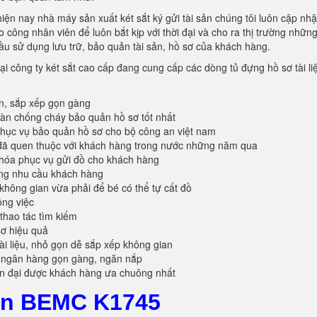
hiện nay nhà máy sản xuất két sắt ký gửi tài sản chúng tôi luôn cập nhậ
công nhân viên để luôn bắt kịp với thời đại và cho ra thị trường nhữn
ầu sử dụng lưu trữ, bảo quản tài sản, hồ sơ của khách hàng.
ại công ty két sắt cao cấp đang cung cấp các dòng tủ đựng hồ sơ tài li
àn, sắp xếp gọn gàng
oàn chống cháy bảo quản hồ sơ tốt nhất
ục vụ bảo quản hồ sơ cho bộ công an việt nam
đã quen thuộc với khách hàng trong nước những năm qua
khóa phục vụ gửi đồ cho khách hàng
ứng nhu cầu khách hàng
không gian vừa phải để bé có thể tự cất đồ
ông việc
 thao tác tìm kiếm
sơ hiệu quả
tài liệu, nhỏ gọn dễ sắp xếp không gian
 ngân hàng gọn gàng, ngăn nắp
ện đại được khách hàng ưa chuông nhất
Sản BEMC K1745