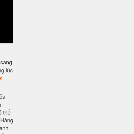
 sang
ng lúc
s
hỏa
n
ó thể
n Hàng
hanh