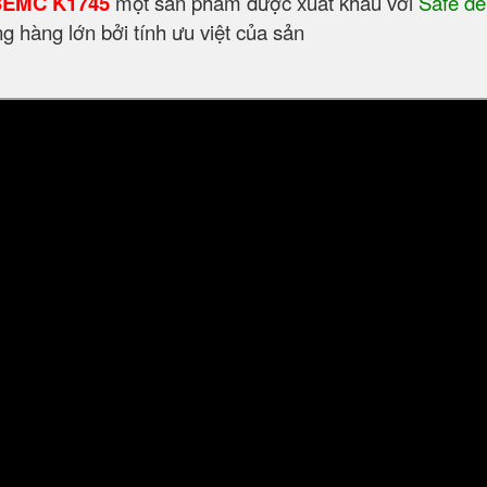
 BEMC K1745
một sản phẩm được xuất khẩu với
Safe de
ợng hàng lớn bởi tính ưu việt của sản