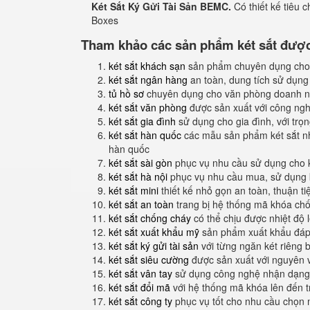
Két Sắt Ký Gửi Tài Sản BEMC.
Có thiết kế tiêu 
Boxes
Tham khảo các sản phẩm két sắt được 
két sắt khách sạn
sản phẩm chuyên dụng cho
két sắt ngân hàng
an toàn, dung tích sử dụng
tủ hồ sơ
chuyên dụng cho văn phòng doanh n
két sắt văn phòng
được sản xuất với công nghệ
két sắt gia đình
sử dụng cho gia đình, với trọ
két sắt hàn quốc
các mẫu sản phẩm két sắt nh
hàn quốc
két sắt sài gòn
phục vụ nhu cầu sử dụng cho 
két sắt hà nội
phục vụ nhu cầu mua, sử dụng k
két sắt mini
thiết kế nhỏ gọn an toàn, thuận t
két sắt an toàn
trang bị hệ thống mã khóa ch
két sắt chống cháy
có thể chịu được nhiệt độ 
két sắt xuất khẩu mỹ
sản phẩm xuất khẩu đáp 
két sắt ký gửi tài sản
với từng ngăn két riêng b
két sắt siêu cường
được sản xuất với nguyên 
két sắt vân tay
sử dụng công nghệ nhận dạng 
két sắt đổi mã
với hệ thống mã khóa lên đến 
két sắt công ty
phục vụ tốt cho nhu cầu chọn 