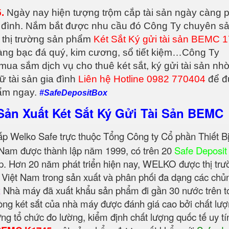
.
Ngày nay hiện tượng trộm cắp tài sản ngày càng 
gia đình. Nắm bắt được nhu cầu đó Công Ty chuyên s
 thị trường sản phẩm
Két Sắt Ký gửi tài sản BEMC 
àng bạc đá quý, kim cương, sổ tiết kiệm…Công Ty
a sắm dịch vụ cho thuê két sắt, ký gửi tài sản nh
ữ tài sản gia đình
Liên hệ Hotline 0982 770404
để đ
hẩm ngay.
#SafeDepositBox
Sản Xuất Két Sắt Ký Gửi Tài Sản BEMC
ấp Welko Safe trực thuộc Tổng Công ty Cổ phần Thiết Bị
Nam được thành lập năm 1999, có trên 20
Safe Deposit
p. Hơn 20 năm phát triển hiện nay, WELKO được thị trư
u Việt Nam trong sản xuất và phân phối đa dạng các chủ
x
Nhà máy đã xuất khẩu sản phẩm đi gần 30 nước trên t
 dòng két sắt của nhà máy được đánh giá cao bởi chất lư
ững tổ chức đo lường, kiểm định chất lượng quốc tế uy tí