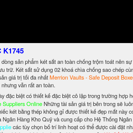
C K1745
 dòng sản phẩm két sắt an toàn chống trộm toát nên sự
lưu trữ. Két sắt sử dụng 02 khoá chìa chống sao chép cù
ản giá trị tối đa nhất
Merrion Vaults - Safe Deposit Boxe
g nhưng vẫn rất an toàn.
y đặc biệt có thiết kế đặc biệt cô lập trong trường hợp 
 Suppliers Online
Những tài sản giá trị bên trong sẽ luô
iếc két bằng thép không gỉ được thiết kế đẹp mắt này c
 của Ngân Hàng Kho Quỹ và cung cấp cho Hệ Thống Ngâ
pplie
các tùy chọn bố trí linh hoạt có thể được cài đặt n