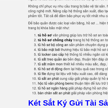
Không chỉ phục vụ nhu cầu trang bị bảo vệ tài sản. 
công nghệ mới. Nâng cấp hệ thống sản xuất, đào tạo 
phẩm tốt. Tất cả để đảm bảo phục vụ tốt nhất nhu c
Để bảo quản được các loại văn bằng, hồ sơ ... hiện t
trang bị khóa bảo mật như:
tủ hồ sơ
văn phòng giúp lưu trữ hồ sơ an to
tủ hồ sơ chống cháy
trang bị hệ thống an t
tủ hồ sơ bộ công an
sản phẩm chuyên dụng ph
tủ bảo mật bdi
thương hiệu tủ bảo mật hồ sơ 
tủ locker cao cấp
hệ thống tủ nhiều ngăn có 
tủ sắt treo quần áo
bền đẹp, thuận tiện đáp 
tủ sắt mầm mon
thiết kế nhiều màu sắc, đẹp, 
tủ hồ sơ di động
đem lại hiệu quả cao trong c
tủ file
đựng tài liệu với hiệu xuất cao, dễ dàng
tủ sắt an phát
cung cấp giải pháp quản lý hồ 
hộc tủ văn phòng bemc
thuận tiện để lưu trữ 
tủ hồ sơ ngân hàng
giải pháp đựng hồ sơ cho
bàn chân sắt an phát
giải pháp văn phòng hi
Két Sắt Ký Gửi Tài 