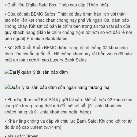
• Chất liệu Digital Safe Box: Thép cao cấp (Thép nhũ).
• Cửa két sắt BEMC Safes: Thiết kế dày 8mm hàn liền với thân
tạo nên liên kết chắc chắn chống nạy phá và ngăn lửa, đảm bảo
chống cháy. Két sắt có bản lề chìm bên trong an toàn tài sản của
quý khách hàng (Bản lề chìm chống trộm tốt hơn so với bản lề nổi
bên ngoài) Premium Bank Safes
• Két Sắt Xuất Khẩu BEMC được trang bị hệ thống 02 khoá chìa
theo tiêu chuẩn quốc tế . Hệ thống khoá này rất bền và có độ bảo
mật an toàn cực kì cao.Luxury Bank Safes
• Phương thức mở Két Sắt ký gửi tài sản: Mở kết hợp 02 khoá chìa
cùng lúc trong trạng thái mở để mở két sắt (01 chìa khoá cho
khách hàng và 01 chìa khoá cho ngân hàng)
• Khả năng chống va đập và chịu lực Bank Safe: Khi cho két rơi tự
do từ độ cao 30feet (9.144m)
• Màu sắc: Brown.