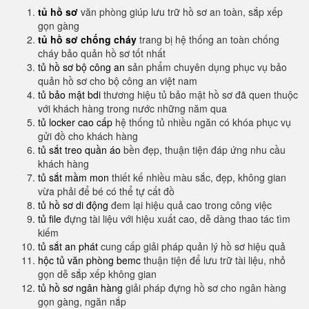
tủ hồ sơ
văn phòng giúp lưu trữ hồ sơ an toàn, sắp xếp
gọn gàng
tủ hồ sơ chống cháy
trang bị hệ thống an toàn chống
cháy bảo quản hồ sơ tốt nhất
tủ hồ sơ bộ công an
sản phẩm chuyên dụng phục vụ bảo
quản hồ sơ cho bộ công an việt nam
tủ bảo mật bdi
thương hiệu tủ bảo mật hồ sơ đã quen thuộc
với khách hàng trong nước những năm qua
tủ locker cao cấp
hệ thống tủ nhiều ngăn có khóa phục vụ
gửi đồ cho khách hàng
tủ sắt treo quần áo
bền đẹp, thuận tiện đáp ứng nhu cầu
khách hàng
tủ sắt mầm mon
thiết kế nhiều màu sắc, đẹp, không gian
vừa phải để bé có thể tự cất đồ
tủ hồ sơ di động
đem lại hiệu quả cao trong công việc
tủ file
đựng tài liệu với hiệu xuất cao, dễ dàng thao tác tìm
kiếm
tủ sắt an phát
cung cấp giải pháp quản lý hồ sơ hiệu quả
hộc tủ văn phòng bemc
thuận tiện để lưu trữ tài liệu, nhỏ
gọn dễ sắp xếp không gian
tủ hồ sơ ngân hàng
giải pháp đựng hồ sơ cho ngân hàng
gọn gàng, ngăn nắp