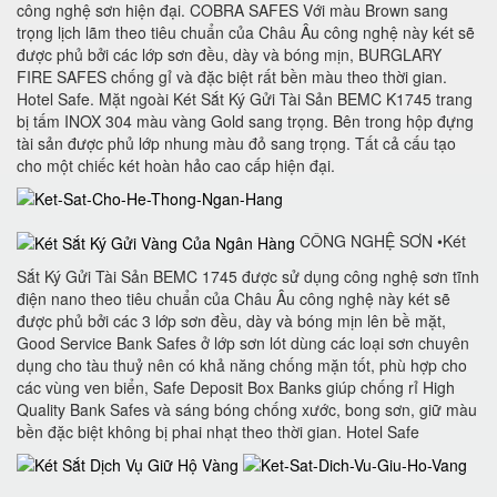
công nghệ sơn hiện đại. COBRA SAFES Với màu Brown sang
trọng lịch lãm theo tiêu chuẩn của Châu Âu công nghệ này két sẽ
được phủ bởi các lớp sơn đều, dày và bóng mịn, BURGLARY
FIRE SAFES chống gỉ và đặc biệt rất bền màu theo thời gian.
Hotel Safe. Mặt ngoài Két Sắt Ký Gửi Tài Sản BEMC K1745 trang
bị tấm INOX 304 màu vàng Gold sang trọng. Bên trong hộp đựng
tài sản được phủ lớp nhung màu đỏ sang trọng. Tất cả cấu tạo
cho một chiếc két hoàn hảo cao cấp hiện đại.
CÔNG NGHỆ SƠN •Két
Sắt Ký Gửi Tài Sản BEMC 1745 được sử dụng công nghệ sơn tĩnh
điện nano theo tiêu chuẩn của Châu Âu công nghệ này két sẽ
được phủ bởi các 3 lớp sơn đều, dày và bóng mịn lên bề mặt,
Good Service Bank Safes ở lớp sơn lót dùng các loại sơn chuyên
dụng cho tàu thuỷ nên có khả năng chống mặn tốt, phù hợp cho
các vùng ven biển, Safe Deposit Box Banks‎ giúp chống rỉ High
Quality Bank Safes và sáng bóng chống xước, bong sơn, giữ màu
bền đặc biệt không bị phai nhạt theo thời gian. Hotel Safe