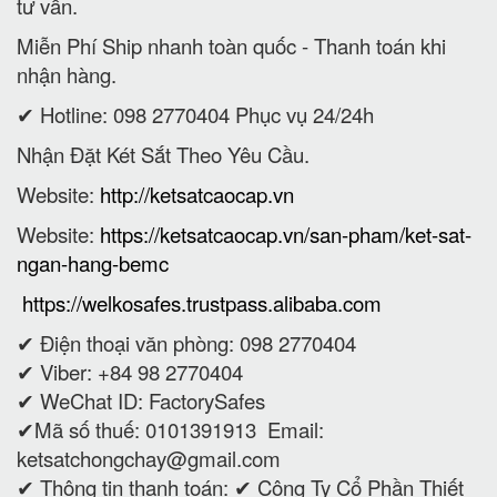
tư vấn.
Miễn Phí Ship nhanh toàn quốc - Thanh toán khi
nhận hàng.
✔ Hotline: 098 2770404 Phục vụ 24/24h
Nhận Đặt Két Sắt Theo Yêu Cầu.
Website:
http://ketsatcaocap.vn
Website:
https://ketsatcaocap.vn/san-pham/ket-sat-
ngan-hang-bemc
https://welkosafes.trustpass.alibaba.com
✔ Điện thoại văn phòng: 098 2770404
✔ Viber: +84 98 2770404
✔ WeChat ID: FactorySafes
✔Mã số thuế: 0101391913
Email:
ketsatchongchay@gmail.com
✔ Thông tin thanh toán:
✔
Công Ty Cổ Phần Thiết