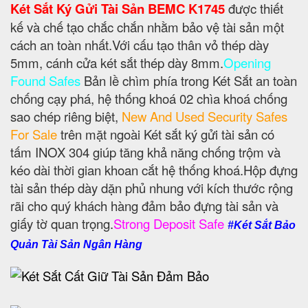
Két Sắt Ký Gửi Tài Sản BEMC K1745
được thiết
kế và chế tạo chắc chắn nhằm bảo vệ tài sản một
cách an toàn nhất.Với cấu tạo thân vỏ thép dày
5mm, cánh cửa két sắt thép dày 8mm.
Opening
Found Safes
Bản lề chìm phía trong Két Sắt an toàn
chống cạy phá, hệ thống khoá 02 chìa khoá chống
sao chép riêng biệt,
New And Used Security Safes
For Sale
trên mặt ngoài Két sắt ký gửi tài sản có
tấm INOX 304 giúp tăng khả năng chống trộm và
kéo dài thời gian khoan cắt hệ thống khoá.Hộp đựng
tài sản thép dày dặn phủ nhung với kích thước rộng
rãi cho quý khách hàng đảm bảo đựng tài sản và
giấy tờ quan trọng.
Strong Deposit Safe
#Két Sắt Bảo
Quản Tài Sản Ngân Hàng