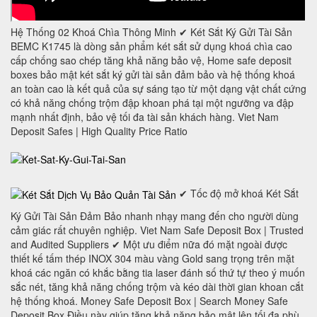
Hệ Thống 02 Khoá Chìa Thông Minh ✔ Két Sắt Ký Gửi Tài Sản
BEMC K1745 là dòng sản phẩm két sắt sử dụng khoá chìa cao
cấp chống sao chép tăng khả năng bảo vệ, Home safe deposit
boxes bảo mật két sắt ký gửi tài sản đảm bảo và hệ thống khoá
an toàn cao là kết quả của sự sáng tạo từ một dạng vật chất cứng
có khả năng chống trộm đập khoan phá tại một ngưỡng va đập
mạnh nhất định, bảo vệ tối đa tài sản khách hàng. Viet Nam
Deposit Safes | High Quality Price Ratio
✔ Tốc độ mở khoá Két Sắt
Ký Gửi Tài Sản Đảm Bảo nhanh nhạy mang đến cho người dùng
cảm giác rất chuyên nghiệp. Viet Nam Safe Deposit Box | Trusted
and Audited Suppliers ✔ Một ưu điểm nữa đó mặt ngoài được
thiết kế tấm thép INOX 304 màu vàng Gold sang trọng trên mặt
khoá các ngăn có khắc bằng tia laser đánh số thứ tự theo ý muốn
sắc nét, tăng khả năng chống trộm và kéo dài thời gian khoan cắt
hệ thống khoá. Money Safe Deposit Box | Search Money Safe
Deposit Box Điều này giúp tăng khả năng bảo mật lên tối đa phù