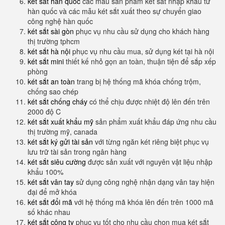
két sắt hàn quốc
các mẫu sản phẩm két sắt nhập khẩu từ
hàn quốc và các mẫu két sắt xuất theo sự chuyển giao
công nghệ hàn quốc
két sắt sài gòn
phục vụ nhu cầu sử dụng cho khách hàng
thị trường tphcm
két sắt hà nội
phục vụ nhu cầu mua, sử dụng két tại hà nội
két sắt mini
thiết kế nhỏ gọn an toàn, thuận tiện để sắp xếp
phòng
két sắt an toàn
trang bị hệ thống mã khóa chống trộm,
chống sao chép
két sắt chống cháy
có thể chịu được nhiệt độ lên đến trên
2000 độ C
két sắt xuất khẩu mỹ
sản phẩm xuất khẩu đáp ứng nhu cầu
thị trường mỹ, canada
két sắt ký gửi tài sản
với từng ngăn két riêng biệt phục vụ
lưu trữ tài sản trong ngân hàng
két sắt siêu cường
được sản xuất với nguyên vật liệu nhập
khẩu 100%
két sắt vân tay
sử dụng công nghệ nhận dạng vân tay hiện
đại để mở khóa
két sắt đổi mã
với hệ thống mã khóa lên đến trên 1000 mã
số khác nhau
két sắt công ty
phục vụ tốt cho nhu cầu chọn mua két sắt