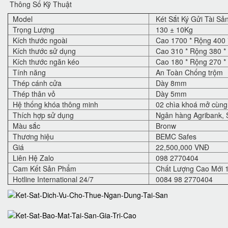
Thông Số Kỹ Thuật
Model
Két Sắt Ký Gửi Tài S
Trọng Lượng
130 ± 10Kg
Kích thước ngoài
Cao 1700 * Rộng 400 
Kích thước sử dụng
Cao 310 * Rộng 380 *
Kích thước ngăn kéo
Cao 180 * Rộng 270 *
Tính năng
An Toàn Chống trộm
Thép cánh cửa
Dày 8mm
Thép thân vỏ
Dày 5mm
Hệ thống khóa thông minh
02 chìa khoá mở cùng 
Thích hợp sử dụng
Ngân hàng Agribank, S
Màu sắc
Bronw
Thương hiệu
BEMC Safes
Giá
22,500,000 VNĐ
Liên Hệ Zalo
098 2770404
Cam Kết Sản Phẩm
Chất Lượng Cao Mới 
Hotline International 24/7
0084 98 2770404