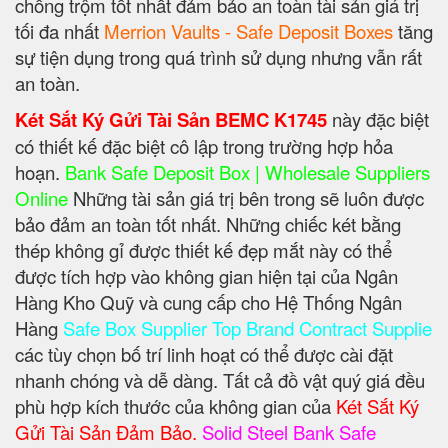
chống trộm tốt nhất đảm bảo an toàn tài sản giá trị
tối đa nhất
Merrion Vaults - Safe Deposit Boxes
tăng
sự tiện dụng trong quá trình sử dụng nhưng vẫn rất
an toàn.
Két Sắt Ký Gửi Tài Sản BEMC K1745
này đặc biệt
có thiết kế đặc biệt cô lập trong trường hợp hỏa
hoạn.
Bank Safe Deposit Box | Wholesale Suppliers
Online
Những tài sản giá trị bên trong sẽ luôn được
bảo đảm an toàn tốt nhất. Những chiếc két bằng
thép không gỉ được thiết kế đẹp mắt này có thể
được tích hợp vào không gian hiện tại của Ngân
Hàng Kho Quỹ và cung cấp cho Hệ Thống Ngân
Hàng
Safe Box Supplier Top Brand Contract Supplie
các tùy chọn bố trí linh hoạt có thể được cài đặt
nhanh chóng và dễ dàng. Tất cả đồ vật quý giá đều
phù hợp kích thước của không gian của
Két Sắt Ký
Gửi Tài Sản Đảm Bảo.
Solid Steel Bank Safe