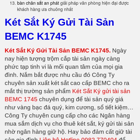
bàn chân sắt an phát
giải pháp văn phòng hiện đại được
khách hàng ưa chuông nhất
Két Sắt Ký Gửi Tài Sản
BEMC K1745
Két Sắt Ký Gửi Tài Sản BEMC K1745.
Ngày
nay hiện tượng trộm cắp tài sản ngày càng
phức tạp tinh vi là mối quan tâm của mọi gia
đình. Nắm bắt được nhu cầu đó Công Ty
chuyên sản xuất két sắt cao cấp BEMC cho ra
mắt thị trường sản phẩm
Két Sắt Ký gửi tài sản
BEMC 1745
chuyên dụng để tài sản quý giá
như vàng bạc đá quý, kim cương, sổ tiết kiệm…
Công Ty chuyên cung cấp cho các Ngân hàng
mua sắm dịch vụ cho thuê két sắt, ký gửi tài sản
nhờ ngân hàng giữ hộ. Hay bảo đảm cất giữ tài
sản gia đình
Liên hệ Hotline 0982 770404
để