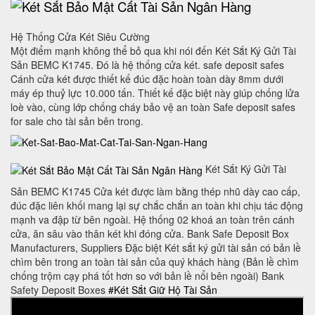
Hệ Thống Cửa Két Siêu Cường
Một điểm mạnh không thể bỏ qua khi nói đến Két Sắt Ký Gửi Tài
Sản BEMC K1745. Đó là hệ thống cửa két. safe deposit safes
Cánh cửa két được thiết kế đúc đặc hoàn toàn dày 8mm dưới
máy ép thuỷ lực 10.000 tấn. Thiết kế đặc biệt này giúp chống lửa
loè vào, cùng lớp chống cháy bảo vệ an toàn Safe deposit safes
for sale cho tài sản bên trong.
Két Sắt Ký Gửi Tài
Sản BEMC K1745 Cửa két được làm bằng thép nhũ dày cao cấp,
đúc đặc liên khối mang lại sự chắc chắn an toàn khi chịu tác động
mạnh va đập từ bên ngoài. Hệ thống 02 khoá an toàn trên cánh
cửa, ăn sâu vào thân két khi đóng cửa. Bank Safe Deposit Box
Manufacturers, Suppliers Đặc biệt Két sắt ký gửi tài sản có bản lề
chìm bên trong an toàn tài sản của quý khách hàng (Bản lề chìm
chống trộm cạy phá tốt hơn so với bản lề nổi bên ngoài) Bank
Safety Deposit Boxes
#Két Sắt Giữ Hộ Tài Sản