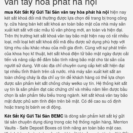
vân tay hòa phát hà nội
mua Két Sắt Ký Gửi Tài Sản vân tay hòa phát hà nội
hiện nay
két sắt khoá đổi mã thường được lựa chọn để trang bị trong công
ty. cửa hàng bán két sắt khoá an toàn bảo mật của nhà máy sản
xuất két sắt với các mẫu tủ văn phòng mới, an toàn và hiện đại.
Trên thị trường két sắt khoá vân tay bảo mật hiện nay có rất nhiều
loại, mỗi loại két sắt khoá đổi mã đều được sử dụng phù hợp với
từng nhu cầu khác nhau của mỗi gia đình. Cùng với sự phát triển
của khoa học kĩ thuật, két sắt khoá điện tử bảo mật ngày được cải
tiến và nâng cấp để đảm bảo tính năng bảo mật cho tài sản của
người sử dung. Với các địa chỉ chuyên cung cấp két sắt hiện đại
tại nhiều tỉnh thành trên cả nước. nhà máy sản xuất két sắt an
toàn chống cháy là địa chỉ uy tín để khách hàng có thể lựa chọn
được sản phẩm két sắt chống cháy welko uy tín. Hệ thống két sắt
uy tín là sản phẩm đạt các chứng chỉ và nhiều năm liền được bầu
chọn là sản phẩm tiêu biểu trong ngành. két sắt khoá vân tay bảo
mật được phủ sơn tĩnh điện trên bề mặt. Có đế cao su cố định
hoặc trang bị bánh xe di động.
Két Sắt Ký Gửi Tài Sản BEMC
là dòng sản phẩm két sắt ký gửi
tài sản chuyên dụng dùng trong các hệ thống ngân hàng, Merrion
Vaults - Safe Deposit Boxes có tính năng an toàn bảo mật cao.