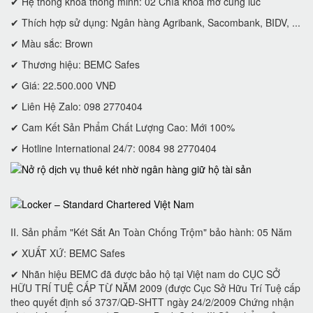
✔ Hệ thống khóa thông minh: 02 Chìa khoá mở cùng lúc
✔ Thích hợp sử dụng: Ngân hàng Agribank, Sacombank, BIDV, ...
✔ Màu sắc: Brown
✔ Thương hiệu: BEMC Safes
✔ Giá: 22.500.000 VNĐ
✔ Liên Hệ Zalo: 098 2770404
✔ Cam Kết Sản Phẩm Chất Lượng Cao: Mới 100%
✔ Hotline International 24/7: 0084 98 2770404
II. Sản phẩm "Két Sắt An Toàn Chống Trộm" bảo hành: 05 Năm
✔ XUẤT XỨ: BEMC Safes
✔ Nhãn hiệu BEMC đã được bảo hộ tại Việt nam do CỤC SỞ
HỮU TRÍ TUỆ CẤP TỪ NĂM 2009 (được Cục Sở Hữu Trí Tuệ cấp
theo quyết định số 3737/QĐ-SHTT ngày 24/2/2009 Chứng nhận