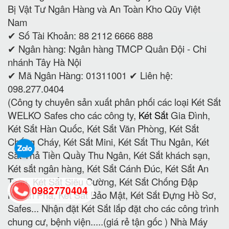
Bị Vật Tư Ngân Hàng và An Toàn Kho Qũy Việt
Nam
✔ Số Tài Khoản: 88 2112 6666 888
✔ Ngân hàng: Ngân hàng TMCP Quân Đội - Chi
nhánh Tây Hà Nội
✔ Mã Ngân Hàng: 01311001 ✔ Liên hệ:
098.277.0404
(Công ty chuyên sản xuất phân phối các loại Két Sắt
WELKO Safes cho các công ty,
Két Sắt
Gia Đình,
Két Sắt Hàn Quốc, Két Sắt Văn Phòng, Két Sắt
Chống Cháy, Két Sắt Mini, Két Sắt Thu Ngân, Két
Sắt Thả Tiền Quầy Thu Ngân, Két Sắt khách sạn,
Két sắt ngân hàng, Két Sắt Cánh Đúc, Két Sắt An
Toàn, Két Sắt Siêu Cường, Két Sắt Chống Đập
0982770404
Khoan Phá, Két Sắt Bảo Mật, Két Sắt Đựng Hồ Sơ,
Safes... Nhận đặt Két Sắt lắp đặt cho các công trình
chung cư, bệnh viện.....(giá rẻ tận gốc ) Nhà Máy
back