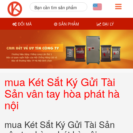
Bạn cần tìm sản phẩm
nào?
ĐỔI MÃ
SẢN PHẨM
ĐẠI LÝ
mua Két Sắt Ký Gửi Tài
Sản vân tay hòa phát hà
nội
mua Két Sắt Ký Gửi Tài Sản