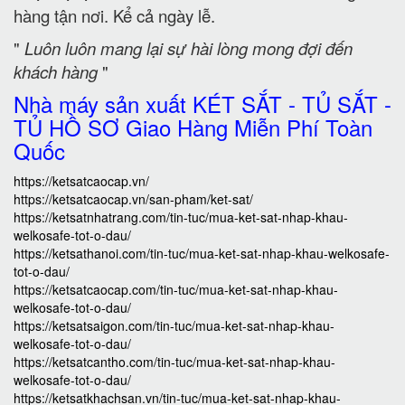
hàng tận nơi. Kể cả ngày lễ.
"
Luôn luôn mang lại sự hài lòng mong đợi đến
khách hàng
"
Nhà máy sản xuất KÉT SẮT - TỦ SẮT -
TỦ HỒ SƠ Giao Hàng Miễn Phí Toàn
Quốc
https://ketsatcaocap.vn/
https://ketsatcaocap.vn/san-pham/ket-sat/
https://ketsatnhatrang.com/tin-tuc/mua-ket-sat-nhap-khau-
welkosafe-tot-o-dau/
https://ketsathanoi.com/tin-tuc/mua-ket-sat-nhap-khau-welkosafe-
tot-o-dau/
https://ketsatcaocap.com/tin-tuc/mua-ket-sat-nhap-khau-
welkosafe-tot-o-dau/
https://ketsatsaigon.com/tin-tuc/mua-ket-sat-nhap-khau-
welkosafe-tot-o-dau/
https://ketsatcantho.com/tin-tuc/mua-ket-sat-nhap-khau-
welkosafe-tot-o-dau/
https://ketsatkhachsan.vn/tin-tuc/mua-ket-sat-nhap-khau-