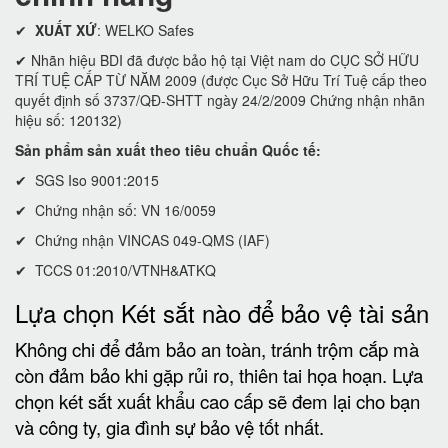
✔
XUẤT XỨ
: WELKO Safes
✔ Nhãn hiệu BDI đã được bảo hộ tại Việt nam do CỤC SỞ HỮU
TRÍ TUỆ CẤP TỪ NĂM 2009 (được Cục Sở Hữu Trí Tuệ cấp theo
quyết định số 3737/QĐ-SHTT ngày 24/2/2009 Chứng nhận nhãn
hiệu số: 120132)
Sản phẩm sản xuất theo tiêu chuẩn Quốc tế:
✔ SGS Iso 9001:2015
✔ Chứng nhận số: VN 16/0059
✔ Chứng nhận VINCAS 049-QMS (IAF)
✔ TCCS 01:2010/VTNH&ATKQ
Lựa chọn Két sắt nào để bảo vệ tài sản
Không chi để đảm bảo an toàn, tránh trộm cắp mà
còn đảm bảo khi gặp rủi ro, thiên tai họa hoạn. Lựa
chọn két sắt xuất khẩu cao cấp sẽ đem lại cho bạn
và công ty, gia đình sự bảo vệ tốt nhất.