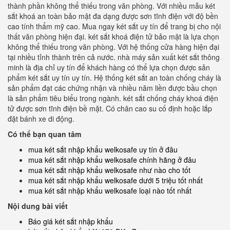
thành phần không thể thiếu trong văn phòng. Với nhiều mẫu két
sắt khoá an toàn bảo mật đa dạng được sơn tĩnh điện với độ bền
cao tính thẩm mỹ cao. Mua ngay két sắt uy tín để trang bị cho nội
thất văn phòng hiện đại. két sắt khoá điện tử bảo mật là lựa chọn
không thể thiếu trong văn phòng. Với hệ thống cửa hàng hiện đại
tại nhiều tỉnh thành trên cả nước. nhà máy sản xuất két sắt thông
minh là địa chỉ uy tín để khách hàng có thể lựa chọn được sản
phẩm két sắt uy tín uy tín. Hệ thống két sắt an toàn chống cháy là
sản phẩm đạt các chứng nhận và nhiều năm liền được bầu chọn
là sản phẩm tiêu biểu trong ngành. két sắt chống cháy khoá điện
tử được sơn tĩnh điện bề mặt. Có chân cao su cố định hoặc lắp
đặt bánh xe di động.
Có thể bạn quan tâm
mua két sắt nhập khẩu welkosafe uy tín ở đâu
mua két sắt nhập khẩu welkosafe chính hãng ở đâu
mua két sắt nhập khẩu welkosafe như nào cho tốt
mua két sắt nhập khẩu welkosafe dưới 5 triệu tốt nhất
mua két sắt nhập khẩu welkosafe loại nào tốt nhất
Nội dung bài viết
Báo giá két sắt nhập khẩu