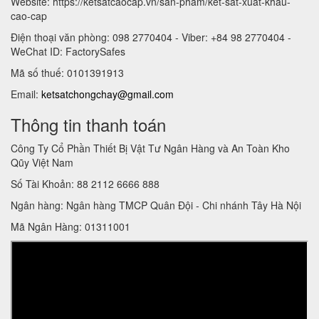
Website: https://ketsatcaocap.vn/san-pham/ket-sat-xuat-khau-
cao-cap
Điện thoại văn phòng: 098 2770404 - Viber: +84 98 2770404 -
WeChat ID: FactorySafes
Mã số thuế: 0101391913
Email:
ketsatchongchay@gmail.com
Thông tin thanh toán
Công Ty Cổ Phần Thiết Bị Vật Tư Ngân Hàng và An Toàn Kho
Qũy Việt Nam
Số Tài Khoản: 88 2112 6666 888
Ngân hàng: Ngân hàng TMCP Quân Đội - Chi nhánh Tây Hà Nội
Mã Ngân Hàng: 01311001