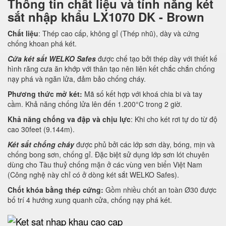
Thông tin chất liệu và tính năng két
sắt nhập khẩu LX1070 DK - Brown
Chất liệu
: Thép cao cấp, không gỉ (Thép nhũ), dày và cứng
chống khoan phá két.
Cửa két sắt WELKO Safes
được chế tạo bởi thép dày với thiết kế
hình răng cưa ăn khớp với thân tạo nên liên kết chắc chắn chống
nạy phá và ngăn lửa, đảm bảo chống cháy.
Phương thức mở két:
Mã số kết hợp với khoá chia bi và tay
cầm. Khả năng chống lửa lên đến 1.200°C trong 2 giờ.
Khả năng chống va đập và chịu lực
: Khi cho két rơi tự do từ độ
cao 30feet (9.144m).
Két sắt chống cháy
được phủ bởi các lớp sơn dày, bóng, mịn và
chống bong sơn, chống gỉ. Đặc biệt sử dụng lớp sơn lót chuyên
dùng cho Tàu thuỷ chống mặn ở các vùng ven biển Việt Nam
(Công nghệ này chỉ có ở dòng két sắt WELKO Safes).
Chốt khóa bằng thép cứng:
Gồm nhiều chốt an toàn Ø30 được
bố trí 4 hướng xung quanh cửa, chống nạy phá két.