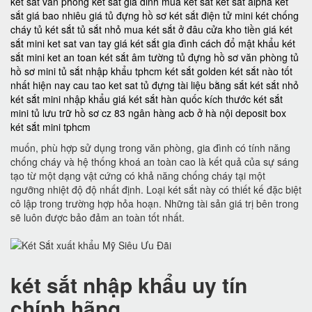
két sắt văn phòng
ket sat gia dinh
mua két sắt
két sắt alpha
két
sắt giá bao nhiêu
giá tủ đựng hồ sơ
két sắt điện tử mini
két chống
cháy
tủ két sắt
tủ sắt nhỏ
mua két sắt ở đâu
cửa kho tiền
giá két
sắt mini
ket sat van tay
giá két sắt gia đình
cách đổ mật khẩu két
sắt mini
ket an toan
két sắt âm tường
tủ đựng hồ sơ văn phòng
tủ
hồ sơ mini
tủ sắt nhập khẩu tphcm
két sắt golden
két sắt nào tốt
nhất hiện nay
cau tao ket sat
tủ đựng tài liệu bằng sắt
két sắt nhỏ
két sắt mini nhập khẩu
giá két sắt hàn quốc
kích thước két sắt
mini
tủ lưu trữ hồ sơ
cz 83
ngân hàng acb ở hà nội
deposit box
két sắt mini tphcm
muốn, phù hợp sử dụng trong văn phòng, gia đình có tính năng
chống cháy và hệ thống khoá an toàn cao là kết quả của sự sáng
tạo từ một dạng vật cứng có khả năng chống cháy tại một
ngưỡng nhiệt độ độ nhất định. Loại két sắt này có thiết kế đặc biệt
cô lập trong trường hợp hỏa hoạn. Những tài sản giá trị bên trong
sẽ luôn được bảo đảm an toàn tốt nhất.
két sắt nhập khẩu uy tín
chính hãng