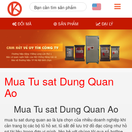
Bạn cần tìm sản phẩm
nào?
ĐỔI MÃ
SẢN PHẨM
ĐẠI LÝ
Mua Tu sat Dung Quan
Ao
Mua Tu sat Dung Quan Ao
mua tu sat dung quan ao là lựa chọn của nhiều doanh nghiệp khi
cần trang bị các bộ tủ hồ sơ, tủ sắt để lưu trữ đồ đạc cũng như hồ
sơ tài liệu trong đơn vị mình. liên hệ với chúng tôi qua số hotline