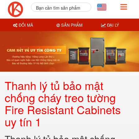
Bạn cần tìm sản phẩm
nào?
ĐỔI MÃ
SẢN PHẨM
ĐẠI LÝ
Thanh lý tủ bảo mật
chống cháy treo tường
Fire Resistant Cabinets
uy tín 1
Thanh lý tủ bảo mật chống