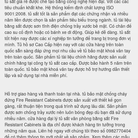
tủ sắt giá rẻ được chế tạo bằng công nghệ hiện đại. Với các các
tiêu chuẩn khắt khe. Hệ thống kiểm định chất lượng ISO
9001:2008. tủ sắt tốt là sản phẩm đạt các chứng nhận và nhiều
năm liền được chọn là sản phẩm tiêu biểu trong ngành. tủ tài liệu
bằng sắt được sơn tĩnh điện chống trầy xước bề mặt. Có chân đế
cao su cố định hoặc có bánh xe di động. Giúp kê dễ dàng. tủ sắt
tốt hiện nay được các xí nghiệp tin tưởng để trang bị trong đơn vị
mình. Tủ hồ sơ Cao Cấp hiện nay với các cửa hàng trên toàn
quốc sẵn sàng đáp ứng mọi nhu cầu về tủ bảo mật khoá vân tay
trên toàn quốc. Sản phẩm tủ tài liệu chính hãng được sản xuất
chính hãng tại công ty tủ sắt cao cấp. Được bảo hành 5 năm trên
toàn quốc. tủ bảo mật khoá vân tay được hỗ trợ hướng dẫn thiết
lập và sử dụng tại nhà miễn phí.
Hỗ trợ giao hàng và thanh toán tại nhà. tủ bảo mật chống cháy
đứng Fire Resistant Cabinets được sản xuất với thiết kế gọn
gàng, rất thuận tiện trong quá trình sử dụng lâu dài. Sản phẩm
được sơn chống trầy xước nên luôn bóng đẹp dù bạn đã sử dụng
nhiều năm. cửa hàng đại lý tủ sắt văn phòng bằng sắt Fire
Resistant Cabinets là địa chỉ được khách hàng tin tưởng trong
những năm qua. Liên hệ ngay với chúng tôi theo số 0982770404
để có thêm thông tin mới nhất về sản phẩm. Xem thêm các mẫu