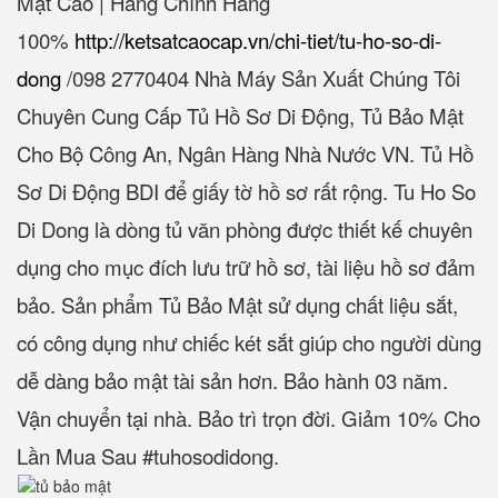
Mật Cao | Hàng Chính Hãng
100%‎
http://ketsatcaocap.vn/chi-tiet/tu-ho-so-di-
dong
/‎098 2770404 Nhà Máy Sản Xuất Chúng Tôi
Chuyên Cung Cấp Tủ Hồ Sơ Di Động, Tủ Bảo Mật
Cho Bộ Công An, Ngân Hàng Nhà Nước VN. Tủ Hồ
Sơ Di Động BDI để giấy tờ hồ sơ rất rộng. Tu Ho So
Di Dong là dòng tủ văn phòng được thiết kế chuyên
dụng cho mục đích lưu trữ hồ sơ, tài liệu hồ sơ đảm
bảo. Sản phẩm Tủ Bảo Mật sử dụng chất liệu sắt,
có công dụng như chiếc két sắt giúp cho người dùng
dễ dàng bảo mật tài sản hơn. Bảo hành 03 năm.
Vận chuyển tại nhà. Bảo trì trọn đời. Giảm 10% Cho
Lần Mua Sau #tuhosodidong.