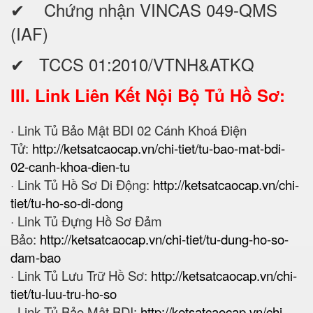
✔ Chứng nhận VINCAS 049-QMS
(IAF)
✔ TCCS 01:2010/VTNH&ATKQ
III. Link Liên Kết Nội Bộ Tủ Hồ Sơ:
· Link Tủ Bảo Mật BDI 02 Cánh Khoá Điện
Tử:
http://ketsatcaocap.vn/chi-tiet/tu-bao-mat-bdi-
02-canh-khoa-dien-tu
· Link Tủ Hồ Sơ Di Động:
http://ketsatcaocap.vn/chi-
tiet/tu-ho-so-di-dong
· Link Tủ Đựng Hồ Sơ Đảm
Bảo:
http://ketsatcaocap.vn/chi-tiet/tu-dung-ho-so-
dam-bao
· Link Tủ Lưu Trữ Hồ Sơ:
http://ketsatcaocap.vn/chi-
tiet/tu-luu-tru-ho-so
· Link Tủ Bảo Mật BDI:
http://ketsatcaocap.vn/chi-