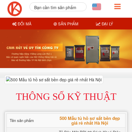
Bạn cần tìm sản phẩm
nào?
ĐỔI MÃ
SẢN PHẨM
ĐẠI LÝ
THÔNG SỐ KỸ THUẬT
500 Mẫu tủ hồ sơ sắt bền đẹp
Tên sản phẩm
giá rẻ nhất Hà Nội