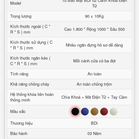
Tủ Bảo Mật BDI 02 Cánh Khoá Điện
Model
Tử
Trọng lượng
90 ± 10Kg
Kích thước ngoài ( C *
Cao 1.800 * Rộng 1000 * Sâu 500
R * S ) mm
Kích thước sử dụng ( C
Nhiều ngăn đựng hồ sơ dễ dàng
* R * S ) mm
Kích thước ngăn kéo (
Mỗi cánh cửa có ba đợt
C * R * S ) mm
Tính năng
An toàn
Khả năng chống cháy
An toàn chống trộm
Hệ thống khóa liên hoàn
Chìa Khoá + Mã Điện Tử + Tay Cầm
thông minh
Đen
Xanh
Nâu
Đỏ
Trắng
Mầu sắc
Thương hiệu
BDI
Bảo hành
03 Năm