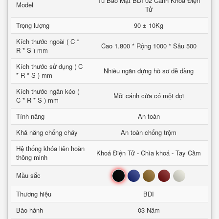
Tủ Bảo Mật BDI 02 Cánh Khoá Điện
Model
Tử
Trọng lượng
90 ± 10Kg
Kích thước ngoài ( C *
Cao 1.800 * Rộng 1000 * Sâu 500
R * S ) mm
Kích thước sử dụng ( C
Nhiều ngăn đựng hồ sơ dễ dàng
* R * S ) mm
Kích thước ngăn kéo (
Mỗi cánh cửa có một đợt
C * R * S ) mm
Tính năng
An toàn
Khả năng chống cháy
An toàn chống trộm
Hệ thống khóa liên hoàn
Khoá Điện Tử - Chìa khoá - Tay Cầm
thông minh
Đen
Xanh
Nâu
Đỏ
Trắng
Mầu sắc
Thương hiệu
BDI
Bảo hành
03 Năm