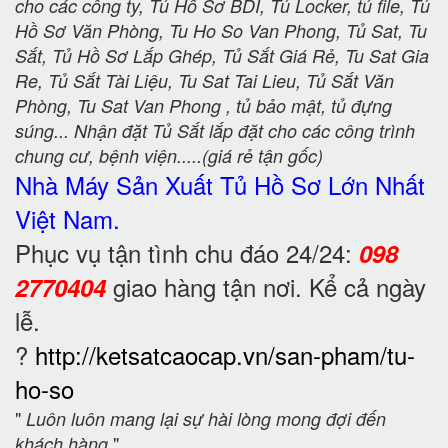
cho các công ty, Tủ Hồ Sơ BDI, Tủ Locker, tủ file, Tủ
Hồ Sơ Văn Phòng, Tu Ho So Van Phong, Tủ Sat, Tu
Sắt, Tủ Hồ Sơ Lắp Ghép, Tủ Sắt Giá Rẻ, Tu Sat Gia
Re, Tủ Sắt Tài Liệu, Tu Sat Tai Lieu, Tủ Sắt Văn
Phòng, Tu Sat Van Phong , tủ bảo mật, tủ đựng
súng... Nhận đặt Tủ Sắt lắp đặt cho các công trình
chung cư, bệnh viện.....(giá rẻ tận gốc)
Nhà Máy Sản Xuất Tủ Hồ Sơ
Lớn Nhất
Việt Nam.
Phục vụ tận tình chu đáo 24/24:
098
giao hàng tận nơi. Kể cả ngày
2770404
lễ.
?
http://ketsatcaocap.vn/san-pham/tu-
ho-so
"
Luôn luôn mang lại sự hài lòng mong đợi đến
"
khách hàng