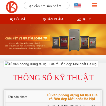
Bạn cần tìm sản phẩm
nào?
ĐỔI MÃ
SẢN PHẨM
ĐẠI LÝ
THÔNG SỐ KỸ THUẬT
Tủ văn phòng đựng tài liệu Giá
Tên sản phẩm
rẻ Bền đẹp Mới nhất Hà Nội