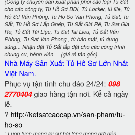
(Công ty chuyên sản xuất phân phối các loại Tủ Sắt
cho các công ty, Tủ Hồ Sơ BDI, Tủ Locker, tủ file, Tủ
Hồ Sơ Văn Phòng, Tu Ho So Van Phong, Tủ Sat, Tu
Sắt, Tủ Hồ Sơ Lắp Ghép, Tủ Sắt Giá Rẻ, Tu Sat Gia
Re, Tủ Sắt Tài Liệu, Tu Sat Tai Lieu, Tủ Sắt Văn
Phòng, Tu Sat Van Phong , tủ bảo mật, tủ đựng
súng... Nhận đặt Tủ Sắt lắp đặt cho các công trình
chung cư, bệnh viện.....(giá rẻ tận gốc)
Nhà Máy Sản Xuất Tủ Hồ Sơ
Lớn Nhất
Việt Nam.
Phục vụ tận tình chu đáo 24/24:
098
giao hàng tận nơi. Kể cả ngày
2770404
lễ.
?
http://ketsatcaocap.vn/san-pham/tu-
ho-so
"
Luôn luôn mang lại sự hài lòng mong đợi đến