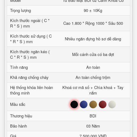
Model
Tủ Bảo Mật BDI 02 Cánh Khoá Cơ
Trọng lượng
90 ± 10Kg
Kích thước ngoài ( C *
Cao 1.800 * Rộng 1000 * Sâu 500
R * S ) mm
Kích thước sử dụng ( C
Nhiều ngăn đựng hồ sơ dễ dàng
* R * S ) mm
Kích thước ngăn kéo (
Mỗi cánh cửa có ba đợt
C * R * S ) mm
Tính năng
An toàn
Khả năng chống cháy
An toàn chống trộm
Hệ thống khóa liên hoàn
Khoá cơ mã số + Chìa khoá + Tay
thông minh
nắm
Đen
Xanh
Nâu
Đỏ
Trắng
Mầu sắc
Thương hiệu
BDI
Bảo hành
03 Năm
Giá
7.500.000 VNĐ