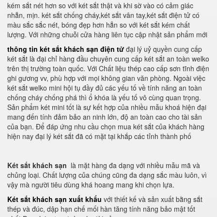
kém sắt nét hơn so với két sắt thật và khi sờ vào có cảm giác
nhẵn, mịn. két sắt chống cháy,két sắt vân tay,két sắt điện tử có
màu sắc sắc nét, bóng đẹp hơn hẳn so với két sắt kém chất
lượng. Với những chuỗi cửa hàng liên tục cập nhật sản phẩm mới
thông tin két sắt khách sạn điện tử
đại lý uỷ quyền cung cấp
két sắt là đại chỉ hàng đầu chuyên cung cấp két sắt an toàn welko
trên thị trường toàn quốc. Với Chất liệu thép cao cấp sơn tĩnh điện
ghi gương vv, phù hợp với mọi không gian văn phòng. Ngoài việc
két sắt welko mini hội tụ đầy đủ các yếu tố về tính năng an toàn
chống cháy chống phá thì ổ khóa là yếu tố vô cùng quan trọng.
Sản phẩm két mini tốt là sự kết hợp của nhiều mẫu khoá hiện đại
mang đến tính đảm bảo an ninh lớn, độ an toàn cao cho tài sản
của bạn. Để đáp ứng nhu cầu chọn mua két sắt của khách hàng
hiện nay đại lý két sắt đã có mặt tại khắp các tỉnh thành phố
Két sắt khách sạn
là mặt hàng đa dạng với nhiều mẫu mã và
chủng loại. Chất lượng của chúng cũng đa dạng sắc màu luôn, vì
vậy mà người tiêu dùng khá hoang mang khi chọn lựa.
Két sắt khách sạn xuất khẩu
với thiết kế và sản xuất bằng sắt
thép và đúc, dập hạn chế mối hàn tăng tính năng bảo mật tốt