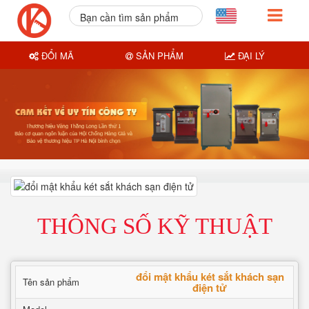
Bạn cần tìm sản phẩm
nào?
ĐỔI MÃ
SẢN PHẨM
ĐẠI LÝ
THÔNG SỐ KỸ THUẬT
đổi mật khẩu két sắt khách sạn
Tên sản phẩm
điện tử