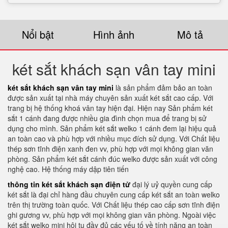
Nổi bật
Hình ảnh
Mô tả
két sắt khách sạn vân tay mini
két sắt khách sạn vân tay mini
là sản phẩm đảm bảo an toàn
được sản xuất tại nhà máy chuyên sản xuất két sắt cao cấp. Với
trang bị hệ thống khoá vân tay hiện đại. Hiện nay Sản phẩm két
sắt 1 cánh đang được nhiều gia đình chọn mua để trang bị sử
dụng cho mình. Sản phẩm két sắt welko 1 cánh đem lại hiệu quả
an toàn cao và phù hợp với nhiều mục đích sử dụng. Với Chất liệu
thép sơn tĩnh điện xanh đen vv, phù hợp với mọi không gian văn
phòng. Sản phẩm két sắt cánh đúc welko được sản xuất với công
nghệ cao. Hệ thống máy dập tiên tiến
thông tin két sắt khách sạn điện tử
đại lý uỷ quyền cung cấp
két sắt là đại chỉ hàng đầu chuyên cung cấp két sắt an toàn welko
trên thị trường toàn quốc. Với Chất liệu thép cao cấp sơn tĩnh điện
ghi gương vv, phù hợp với mọi không gian văn phòng. Ngoài việc
két sắt welko mini hội tụ đầy đủ các yếu tố về tính năng an toàn