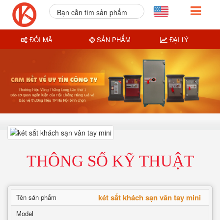
Bạn cần tìm sản phẩm
nào?
ĐỔI MÃ
SẢN PHẨM
ĐẠI LÝ
THÔNG SỐ KỸ THUẬT
két sắt khách sạn vân tay mini
Tên sản phẩm
Model