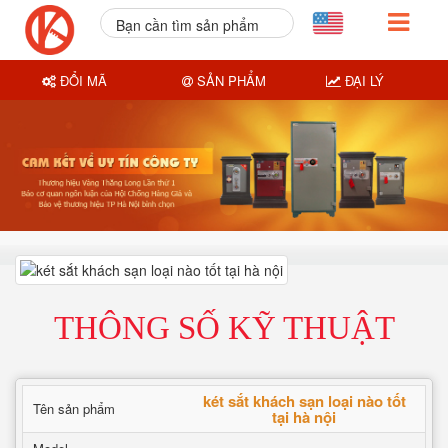
Bạn cần tìm sản phẩm
nào?
ĐỔI MÃ
SẢN PHẨM
ĐẠI LÝ
THÔNG SỐ KỸ THUẬT
két sắt khách sạn loại nào tốt
Tên sản phẩm
tại hà nội