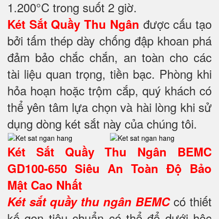
1.200°C trong suốt 2 giờ.
được cấu tạo
Két Sắt Quầy Thu Ngân
bởi tấm thép dày chống đập khoan phá
đảm bảo chắc chắn, an toàn cho các
tài liệu quan trọng, tiền bạc. Phòng khi
hỏa hoạn hoặc trộm cắp, quý khách có
thể yên tâm lựa chọn và hài lòng khi sử
dụng dòng két sắt này của chúng tôi.
Két Sắt Quầy Thu Ngân BEMC
GD100-650 Siêu An Toàn Độ Bảo
Mật Cao Nhất
có thiết
Két sắt quầy thu ngân BEMC
kế gọn tiêu chuẩn có thể để dưới hộc