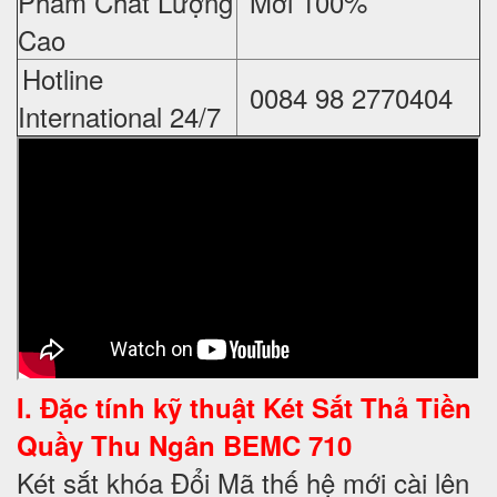
Phẩm Chất Lượng
Mới 100%
Cao
Hotline
0084 98 2770404
International 24/7
I. Đặc tính kỹ thuật
Két Sắt Thả Tiền
Quầy Thu Ngân BEMC 710
Két sắt khóa Đổi Mã thế hệ mới cài lên