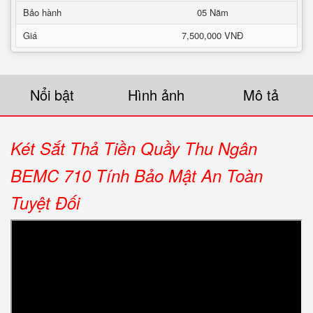
Bảo hành
05 Năm
Giá
7,500,000 VNĐ
Nổi bật
Hình ảnh
Mô tả
Két Sắt Thả Tiền Quầy Thu Ngân
BEMC 710 Tính Bảo Mật An Toàn
Tuyệt Đối