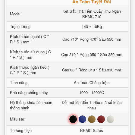
An Toàn Tuyệt Đối
Két Sắt Thả Tiền Quầy Thu Ngân
Model
BEMC 710
Trọng lượng
140 ± 10Kg
Kích thước ngoài ( C *
Cao 710* Rộng 470* Sâu 550 mm
R * S ) mm
Kích thước sử dụng ( C
Cao 310 * Rộng 350 * Sâu 380 mm
* R * S ) mm
Kích thước ngăn kéo (
Cao 80 * Rộng 310 * Sâu 310 mm
C * R * S ) mm
Tính năng
An Toàn Chống trộm
Khả năng chống cháy
1000 - 1200°C
Hệ thống khóa liên hoàn
Đổi mã lên đến 1 triệu mã số khác
thông minh
nhau
Đen
Xanh
Nâu
Đỏ
Trắng
Mầu sắc
Thương hiệu
BEMC Safes