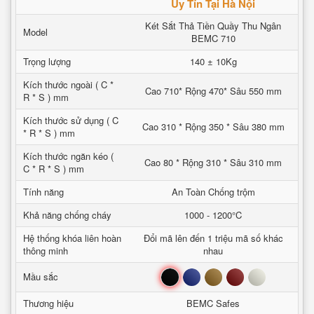
Uy Tín Tại Hà Nội
Két Sắt Thả Tiền Quầy Thu Ngân
Model
BEMC 710
Trọng lượng
140 ± 10Kg
Kích thước ngoài ( C *
Cao 710* Rộng 470* Sâu 550 mm
R * S ) mm
Kích thước sử dụng ( C
Cao 310 * Rộng 350 * Sâu 380 mm
* R * S ) mm
Kích thước ngăn kéo (
Cao 80 * Rộng 310 * Sâu 310 mm
C * R * S ) mm
Tính năng
An Toàn Chống trộm
Khả năng chống cháy
1000 - 1200°C
Hệ thống khóa liên hoàn
Đổi mã lên đến 1 triệu mã số khác
thông minh
nhau
Đen
Xanh
Nâu
Đỏ
Trắng
Mầu sắc
Thương hiệu
BEMC Safes