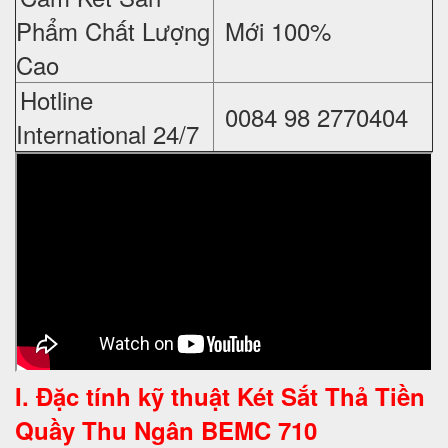
Phẩm Chất Lượng
Mới 100%
Cao
Hotline
0084 98 2770404
International 24/7
I. Đặc tính kỹ thuật
Két Sắt Thả Tiền
Quầy Thu Ngân BEMC 710