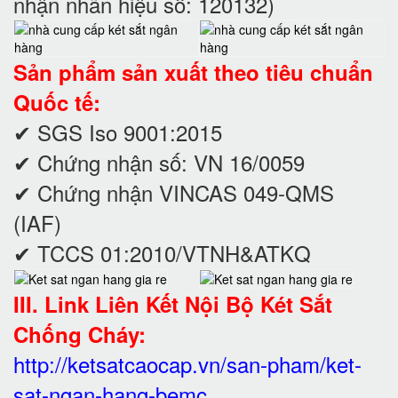
nhận nhãn hiệu số: 120132)
Sản phẩm sản xuất theo tiêu chuẩn
Quốc tế:
✔ SGS Iso 9001:2015
✔ Chứng nhận số: VN 16/0059
✔ Chứng nhận VINCAS 049-QMS
(IAF)
✔ TCCS 01:2010/VTNH&ATKQ
III. Link Liên Kết Nội Bộ Két Sắt
Chống Cháy:
http://ketsatcaocap.vn/san-pham/ket-
sat-ngan-hang-bemc