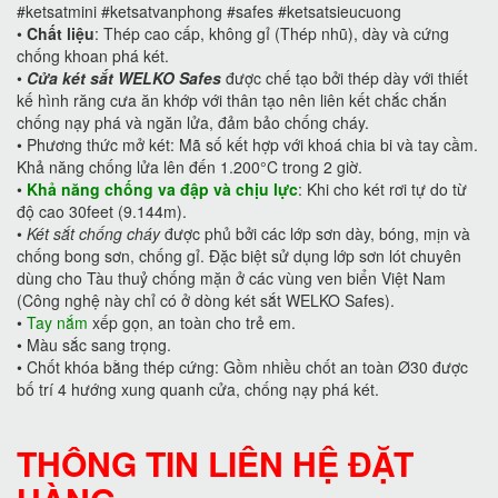
#ketsatmini #ketsatvanphong #safes #ketsatsieucuong
•
Chất liệu
: Thép cao cấp, không gỉ (Thép nhũ), dày và cứng
chống khoan phá két.
•
Cửa két sắt WELKO Safes
được chế tạo bởi thép dày với thiết
kế hình răng cưa ăn khớp với thân tạo nên liên kết chắc chắn
chống nạy phá và ngăn lửa, đảm bảo chống cháy.
•
Phương thức mở két: Mã số kết hợp với khoá chia bi và tay cầm.
Khả năng chống lửa lên đến 1.200°C trong 2 giờ.
•
Khả năng chống va đập và chịu lực
: Khi cho két rơi tự do từ
độ cao 30feet (9.144m).
•
Két sắt chống cháy
được phủ bởi các lớp sơn dày, bóng, mịn và
chống bong sơn, chống gỉ. Đặc biệt sử dụng lớp sơn lót chuyên
dùng cho Tàu thuỷ chống mặn ở các vùng ven biển Việt Nam
(Công nghệ này chỉ có ở dòng két sắt WELKO Safes).
•
Tay nắm
xếp gọn, an toàn cho trẻ em.
•
Màu sắc sang trọng.
•
Chốt khóa bằng thép cứng: Gồm nhiều chốt an toàn Ø30 được
bố trí 4 hướng xung quanh cửa, chống nạy phá két.
THÔNG TIN LIÊN HỆ ĐẶT