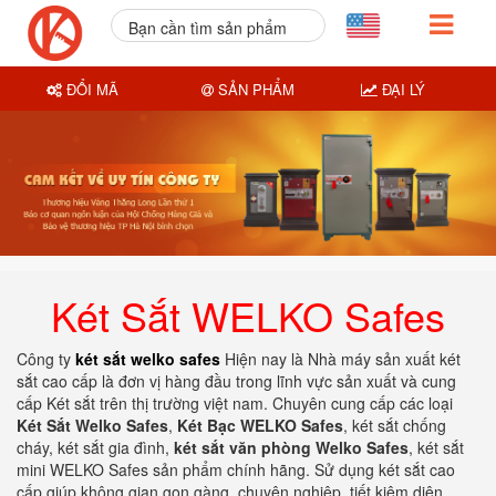
Bạn cần tìm sản phẩm
nào?
ĐỔI MÃ
SẢN PHẨM
ĐẠI LÝ
Két Sắt WELKO Safes
Công ty
két sắt welko safes
Hiện nay là Nhà máy sản xuất két
sắt cao cấp là đơn vị hàng đầu trong lĩnh vực sản xuất và cung
cấp Két sắt trên thị trường việt nam. Chuyên cung cấp các loại
Két Sắt Welko Safes
,
Két Bạc WELKO Safes
, két sắt chống
cháy, két sắt gia đình,
két sắt văn phòng Welko Safes
, két sắt
mini WELKO Safes sản phẩm chính hãng. Sử dụng két sắt cao
cấp giúp không gian gọn gàng, chuyên nghiệp, tiết kiệm diện