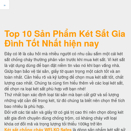
»
Top 10 Sản Phẩm Két Sắt Gia
Đình Tốt Nhất hiện nay
Đây có lẽ là câu hỏi mà nhiều người có nhu cầu sắm một cái két
sắt chống cháy thường phân vân trước khi mua két sắt. Vì két sắt
là vật dụng dùng để bạn đặt niềm tin vào nó khi bạn vắng nhà.
Giứp bạn bảo vệ tài sản, giấy tờ quan trọng một cách tốt và an
toàn nhất. Cần hiểu rõ và kỹ lưỡng để chọn mua két sắt tốt, chất
lượng cao nhất. Chúng ta cùng tìm hiểu thêm về các loại két sắt,
để chọn ra loại két sắt phù hợp với bạn nhé!
Thứ nhất bạn xác định loại tài sản mà bạn cất giữ và số lượng
những vật cần để trong két, từ đó chúng ta biết nên chọn thể tích
bao nhiêu là phù hợp.
Đối với các tài sản và giấy tờ có giá trị cao thì nên chọn dòng két
sắt gia đình chuyên dùng chống trộm, có kháng cháy với loại
khóa cơ đỗi mã và trọng lượng tối thiểu 100kg trở lên
Két sắt chống cháy WELKO Safes
là dòng sản phẩm két sắt sử