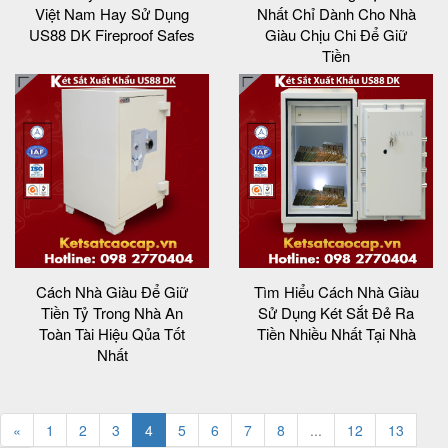
Việt Nam Hay Sử Dụng
Nhất Chỉ Dành Cho Nhà
US88 DK Fireproof Safes
Giàu Chịu Chi Để Giữ
Tiền
Cách Nhà Giàu Để Giữ
Tìm Hiểu Cách Nhà Giàu
Tiền Tỷ Trong Nhà An
Sử Dụng Két Sắt Đẻ Ra
Toàn Tài Hiệu Qủa Tốt
Tiền Nhiều Nhất Tại Nhà
Nhất
«
1
2
3
4
5
6
7
8
...
12
13