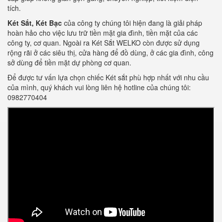
tích.
Két Sắt, Két Bạc
của công ty chúng tôi hiện đang là giải pháp
hoàn hảo cho việc lưu trữ tiền mặt gia đình, tiền mặt của các
công ty, cơ quan. Ngoài ra Két Sắt WELKO còn được sử dụng
rộng rãi ở các siêu thị, cửa hàng để đồ dùng, ở các gia đình, công
sở dùng để tiền mặt dự phòng cơ quan.
Để được tư vấn lựa chọn chiếc Két sắt phù hợp nhất với nhu cầu
của mình, quý khách vui lòng liên hệ hotline của chúng tôi:
0982770404