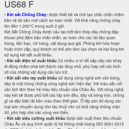
US68 F
•
Két sắt Chống Cháy
:
được thiết kế và chế tạo chắc chắn nhằm
bảo vệ tài sản một cách an toàn nhất. Với khả năng chống cháy
lên đến 1.200°C trong suốt 2 giờ.
Két Sắt Chống Cháy được cấu tạo bởi tấm thép dày chống đập
khoan phá đảm bảo chắc chắn, an toàn cho các tài liệu quan
trọng, tiền bạc, nữ trang, vật dụng quý giá. Phòng khi hỏa hoạn
hoặc trộm cắp, quý khách có thể yên tâm lựa chọn và hài lòng khi
sử sụng két sắt xuất khẩu.
•
Két sắt điện tử xuất khẩu
Có nhiều vị trí để sắp xếp các khay
di động nhằm chia két thành các tầng nhỏ, phù hợp với các kích
cỡ của những vật dụng cần lưu trữ.
•
Két sắt vân tay xuất khẩu
sử dụng công nghệ sơn vân bông,
đây là một trong những công nghệ sơn hiện đại. Với màu sắc nổi
vân lịch lãm theo hệ màu tiêu chuẩn của Châu Âu. Với công nghệ
này két sẽ được phủ bởi các lớp sơn đều, dày và bóng mịn, chống
gỉ và đặc biệt rất bền màu theo thời gian. Ở lớp sơn lót dùng các
loại sơn chuyên dụng cho tàu thuỷ nên có khả năng chống mặn
tốt, phù hợp cho các vùng ven biển.
•
Két sắt siêu cường xuất khẩu
được sản xuất theo tiêu chuẩn
Châu Âu và quy trình quản lý hệ thống chất lượng ISO 9001:2015