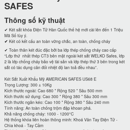
SAFES
Thông số kỹ thuật
✔ Két sắt khóa Điện Tử Hàn Quốc thế hệ mới cài lên đến 1 Triệu
Mã Số tùy ý.
✔
Két có kết cấu an toàn vững chắc, an toàn, chống cháy
✔ Toàn thân két đúc đặc bởi ba lớp thép chống cháy cao cấp
“Lớp thứ nhất thép CT3 bên mặt ngoài két sắt WELKO Safes, lớp
2 là lớp chống cháy bảo vệ tài sản và lớp thép thứ 3 bên trong két
sắt có tác dụng cân đối nhiệt độ lan toả đều nhau”.
Két Sắt Xuất Khẩu Mỹ AMERICAN SAFES US68 E
Trọng Lượng: 300 ± 10Kg
Kích thước ngoài: Cao 680 * Rộng 520 * Sâu 500 mm
Kích thước sử dụng: Cao 300 * Rộng 380 * Sâu 300 mm
Kích thước ngăn kéo: Cao 100 * Rộng 380 * Sâu 240 mm
Tính năng: An toàn chống trộm đập khoan phá.
Khả năng chống cháy: 1000 - 1200°C
Hệ thống khóa liên hoàn thông minh: Khoá Vân Tay Điện Tử -
Chìa khoá - Tay Cầm