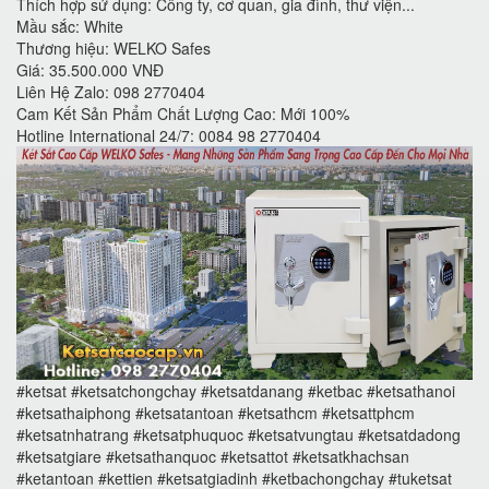
Thích hợp sử dụng: Công ty, cơ quan, gia đình, thư viện...
Mầu sắc: White
Thương hiệu: WELKO Safes
Giá: 35.500.000 VNĐ
Liên Hệ Zalo: 098 2770404
Cam Kết Sản Phẩm Chất Lượng Cao: Mới 100%
Hotline International 24/7: 0084 98 2770404
#ketsat #ketsatchongchay #ketsatdanang #ketbac #ketsathanoi
#ketsathaiphong #ketsatantoan #ketsathcm #ketsattphcm
#ketsatnhatrang #ketsatphuquoc #ketsatvungtau #ketsatdadong
#ketsatgiare #ketsathanquoc #ketsattot #ketsatkhachsan
#ketantoan #kettien #ketsatgiadinh #ketbachongchay #tuketsat