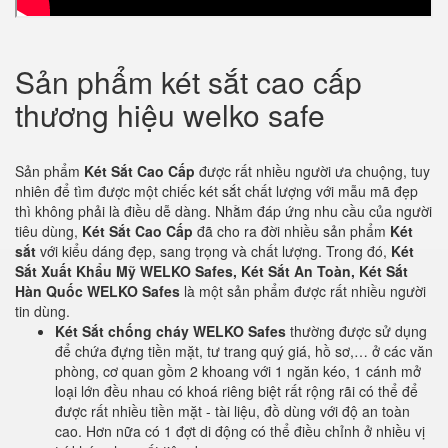
Sản phẩm két sắt cao cấp
thương hiệu welko safe
Sản phẩm
Két Sắt Cao Cấp
được rất nhiều người ưa chuộng, tuy
nhiên để tìm được một chiếc két sắt chất lượng với mẫu mã đẹp
thì không phải là điều dễ dàng. Nhằm đáp ứng nhu cầu của người
tiêu dùng,
Két Sắt Cao Cấp
đã cho ra đời nhiều sản phẩm
Két
sắt
với kiểu dáng đẹp, sang trọng và chất lượng. Trong đó,
Két
Sắt Xuất Khẩu Mỹ WELKO Safes, Két Sắt An Toàn, Két Sắt
Hàn Quốc WELKO Safes
là một sản phẩm được rất nhiều người
tin dùng.
Két Sắt chống cháy WELKO Safes
thường được sử dụng
để chứa đựng tiền mặt, tư trang quý giá, hồ sơ,… ở các văn
phòng, cơ quan gồm 2 khoang với 1 ngăn kéo, 1 cánh mở
loại lớn đều nhau có khoá riêng biệt rất rộng rãi có thể để
được rất nhiều tiền mặt - tài liệu, đồ dùng với độ an toàn
cao. Hơn nữa có 1 đợt di động có thể điều chỉnh ở nhiều vị