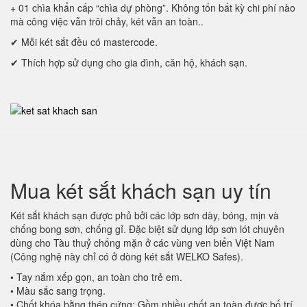
+ 01 chìa khẩn cấp “chìa dự phòng”. Không tốn bất kỳ chi phí nào
mà công việc vẫn trôi chảy, két vẫn an toàn..
✔ Mỗi két sắt đều có mastercode.
✔ Thích hợp sử dụng cho gia đình, căn hộ, khách sạn.
Mua két sắt khách sạn uy tín
Két sắt khách sạn được phủ bởi các lớp sơn dày, bóng, mịn và
chống bong sơn, chống gỉ. Đặc biệt sử dụng lớp sơn lót chuyên
dùng cho Tàu thuỷ chống mặn ở các vùng ven biển Việt Nam
(Công nghệ này chỉ có ở dòng két sắt WELKO Safes).
• Tay nắm xếp gọn, an toàn cho trẻ em.
• Màu sắc sang trọng.
• Chốt khóa bằng thép cứng: Gồm nhiều chốt an toàn được bố trí