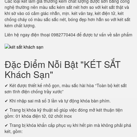
Các loại két làm giả thường kém chất lượng được sơn bằng công
nghệ thường nên màu sắc kém sắt nét hơn so với két sắt thật và
khi sờ vào có cảm giác nhẵn, mịn. két vân tay, két điện tử, két
chống cháy có màu sắc sắc nét, bóng đẹp hơn hẳn so với két sắt
kém chất lượng.
Liên hệ ngay điện thoại 0982770404 để được tư vấn về sản phẩm
Đặc Điểm Nỗi Bật "KÉT SẮT
Khách Sạn"
✔ Két được thiết kế nhỏ gọn, màu sắc hài hòa “Toàn bộ két sắt
sơn tĩnh điện chống trầy xước”
✔ Khi nhập sai mã số 3 lần và tự động khóa bàn phím.
✔ Trang bị khóa kỹ thuật số giúp việc đóng mở két thuận tiện
gồm: 01 khóa điện tử, 02 chốt inox
✔ Trang bị khóa khẩn cấp phục vụ khi hết pin mà không phải phá
két, gồm: