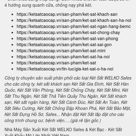
4 hướng xung quanh cửa, chống nạy phá két.
https://ketsatcaocap.vn/san-pham/ket-sat-khach-san
https://ketsatcaocap.vn/san-pham/ket-sat-khach-san-ha-noi
https://ketsatcaocap.vn/san-pham/ket-sat-ngan-hang-bemc
https://ketsatcaocap.vn/san-pham/ket-sat-chong-chay
https://ketsatcaocap.vn/san-pham/ket-sat-van-phong
https://ketsatcaocap.vn/san-pham/ket-sat-sai-gon
https://ketsatcaocap.vn/san-pham/ket-sat-mini
https://ketsatcaocap.vn/san-pham/ket-sat-ha-noi
https://ketsatcaocap.vn/san-pham/ket-sat
https://ketsatcaocap.vn/tin-tuc/gia-ket-sat-o-ha-noi
Công ty chuyên sản xuất phân phối các loại Két Sắt WELKO Safes
cho các công ty, két sắt khách sạn Két Sắt Gia Đình, Két Sắt Hàn
Quốc, Két Sắt Văn Phòng, Két Sắt Chống Cháy, Két Sắt Mini, Két
Sắt Thu Ngân, Két Sắt Thả Tiền Quầy Thu Ngân, Két Sắt khách
sạn, Két sắt ngân hàng, Két Sắt Cánh Đúc, Két Sắt An Toàn, Két
Sắt Siêu Cường, Két Sắt Chống Đập Khoan Phá, Két Sắt Bảo Mật,
Két Sắt Đựng Hồ Sơ, Safes... Nhận đặt Két Sắt lắp đặt cho các
công trình chung cư, bệnh viện.....(giá rẻ tận gốc )
Nhà Máy Sản Xuất Két Sắt WELKO Safes & Két Bạc - Két Sắt
Xuất Khẩu Mỹ Lớn Nhất Việt Nam.