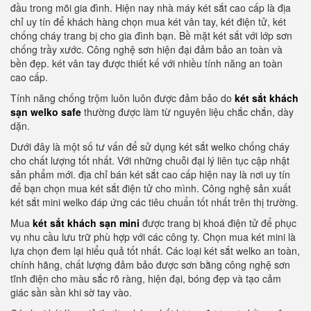
đầu trong mõi gia đình. Hiện nay nhà máy két sắt cao cấp là địa
chỉ uy tín để khách hàng chọn mua két vân tay, két điện tử, két
chống cháy trang bị cho gia đình bạn. Bề mặt két sắt với lớp sơn
chống trầy xước. Công nghệ sơn hiện đại đảm bảo an toàn và
bền đẹp. két vân tay được thiết kế với nhiều tính năng an toàn
cao cấp.
Tính năng chống trộm luôn luôn được đảm bảo do
két sắt khách
sạn welko safe
thường được làm từ nguyên liệu chắc chắn, dày
dặn.
Dưới đây là một số tư vấn để sử dụng két sắt welko chống cháy
cho chất lượng tốt nhất. Với những chuỗi đại lý liên tục cập nhật
sản phẩm mới. địa chỉ bán két sắt cao cấp hiện nay là nơi uy tín
để bạn chọn mua két sắt điện tử cho mình. Công nghệ sản xuất
két sắt mini welko đáp ứng các tiêu chuẩn tốt nhất trên thị trường.
Mua
két sắt khách sạn mini
được trang bị khoá điện tử để phục
vụ nhu cầu lưu trữ phù hợp với các công ty. Chọn mua két mini là
lựa chọn đem lại hiểu quả tốt nhất. Các loại két sắt welko an toàn,
chính hãng, chất lượng đảm bảo được sơn bằng công nghệ sơn
tĩnh điện cho màu sắc rõ ràng, hiện đại, bóng đẹp và tạo cảm
giác sần sần khi sờ tay vào.