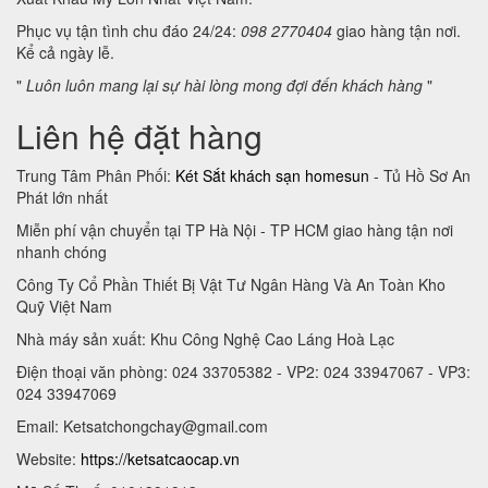
Phục vụ tận tình chu đáo 24/24:
098 2770404
giao hàng tận nơi.
Kể cả ngày lễ.
"
Luôn luôn mang lại sự hài lòng mong đợi đến khách hàng
"
Liên hệ đặt hàng
Trung Tâm Phân Phối:
Két Sắt khách sạn homesun
- Tủ Hồ Sơ An
Phát lớn nhất
Miễn phí vận chuyển tại TP Hà Nội - TP HCM giao hàng tận nơi
nhanh chóng
Công Ty Cổ Phần Thiết Bị Vật Tư Ngân Hàng Và An Toàn Kho
Quỹ Việt Nam
Nhà máy sản xuất: Khu Công Nghệ Cao Láng Hoà Lạc
Điện thoại văn phòng: 024 33705382 - VP2: 024 33947067 - VP3:
024 33947069
Email:
Ketsatchongchay@gmail.com
Website:
https://ketsatcaocap.vn