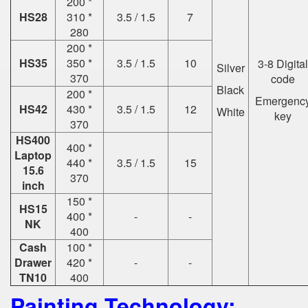
200 *
HS28
310 *
3.5 / 1.5
7
280
200 *
HS35
350 *
3.5 / 1.5
10
3-8 Digital
Silver
370
code
Black
200 *
Emergenc
HS42
430 *
3.5 / 1.5
12
White
key
370
HS400
400 *
Laptop
440 *
3.5 / 1.5
15
15.6
370
inch
150 *
HS15
400 *
-
-
NK
400
Cash
100 *
Drawer
420 *
-
-
TN10
400
Painting Technology: