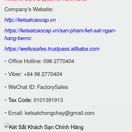
Company's Website:
http://ketsatcaocap.vn
https://ketsatcaocap.vn/san-pham/ket-sat-ngan-
hang-bemc
https://welkosafes.trustpass.alibaba.com
-
Office Hotline: 098 2770404
-
Viber: +84 98 2770404
-
WeChat ID: FactorySafes
-
Tax Code
: 0101391913
-
Email:
ketsatchongchay@gmail.com