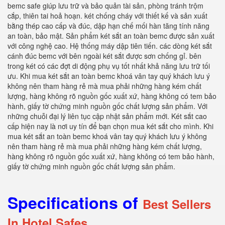
bemc safe giúp lưu trữ và bảo quản tài sản, phòng tránh trộm
cắp, thiên tai hoả hoạn. két chống cháy với thiết kế và sản xuất
bằng thép cao cấp và đúc, dập hạn chế mối hàn tăng tính năng
an toàn, bảo mật. Sản phẩm két sắt an toàn bemc được sản xuất
với công nghệ cao. Hệ thống máy dập tiên tiến. các dòng két sắt
cánh đúc bemc với bên ngoài két sắt được sơn chống gỉ. bên
trong két có các đợt di động phụ vụ tốt nhất khả năng lưu trữ tối
ưu. Khi mua két sắt an toàn bemc khoá vân tay quý khách lưu ý
không nên tham hàng rẻ mà mua phải những hàng kém chất
lượng, hàng không rõ nguồn gốc xuất xứ, hàng không có tem bảo
hành, giấy tờ chứng minh nguồn gốc chất lượng sản phẩm. Với
những chuỗi đại lý liên tục cập nhật sản phẩm mới. Két sắt cao
cấp hiện nay là nơi uy tín để bạn chọn mua két sắt cho mình. Khi
mua két sắt an toàn bemc khoá vân tay quý khách lưu ý không
nên tham hàng rẻ mà mua phải những hàng kém chất lượng,
hàng không rõ nguồn gốc xuất xứ, hàng không có tem bảo hành,
giấy tờ chứng minh nguồn gốc chất lượng sản phẩm.
Specifications of
Best Sellers
In Hotel Safes