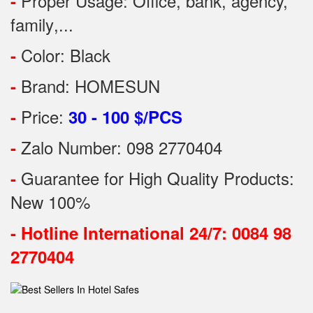
Proper Usage:
Office, bank, agency,
-
family
,...
Color: Black
-
Brand: HOMESUN
-
Price:
-
30 - 100 $/PCS
Zalo Number: 098 2770404
-
Guarantee for High Quality Products:
-
New 100%
-
Hotline International 24/7: 0084 98
2770404