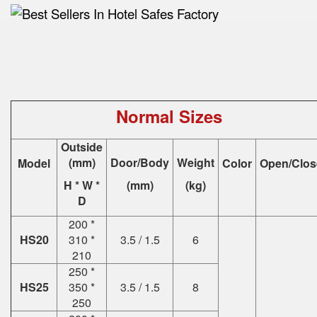
Normal Sizes
Outside
(mm)
Door/Body
Weight
Model
Color
Open/Clos
H * W *
(mm)
(kg)
D
200 *
HS20
310 *
3.5 / 1.5
6
210
250 *
HS25
350 *
3.5 / 1.5
8
250