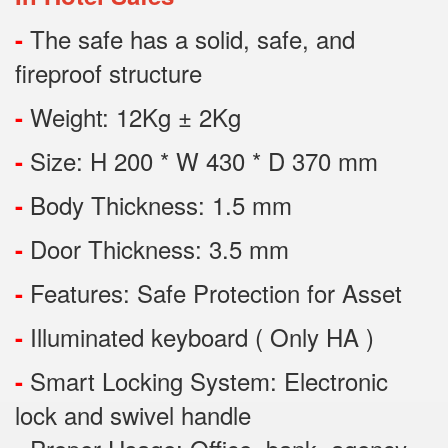
The safe has a solid, safe, and
-
fireproof structure
Weight: 12Kg ± 2Kg
-
Size: H 200 * W 430 * D 370 mm
-
Body Thickness: 1.5 mm
-
Door Thickness: 3.5 mm
-
Features:
Safe Protection
for
Asset
-
Illuminated keyboard ( Only HA )
-
Smart Locking System: Electronic
-
lock and swivel handle