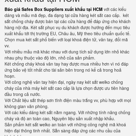
Báo giá Safes Box Suppliers xuất khẩu tại HCM
với các kiểu
dáng và mẫu mã đẹp, đa dạng tại cửa hàng két sắt cao cấp. két
sắt chống cháy được bán tại các cửa hàng để đáp ứng cho khách
hàng nội địa. Két sắt phục vụ du khách được hướng đến mục tiêu
xuất khẩu tới thị trường EU, Châu âu, Mỹ theo tiêu chuẩn quốc tế.
Chọn mua két sắt phổ biến với loại khoá điện tử, vân tay, đổi mã
vv.
Với nhiều mẫu mã khác nhau với dung tích sử dụng lớn nhỏ khác
nhau phụ thuộc vào độ lớn, nhỏ của sản phẩm.
Két chống cháy khoá vân tay hay được mua nhiều hơn vì nó đáp
ứng bảo vệ tốt nhất cho tài sản bên trong nó kể cả trong hoả
hoạn.
Với công nghệ vân tay hiện đại, ngày nay két sắt welko chống
cháy của nhà máy két sắt cao cấp là lựa chọn được ưu tiên hàng
đầu trong cả nước.
Với Chất liệu sắt thép sơn tĩnh điện màu trắng vv, phù hợp với mọi
không gian văn phòng.
Với các kiểu dáng két sắt nằm ngang. Với những tính năng chống
cháy và độ an toàn cao, Nguyên liệu sản xuất nhập khẩu.
Sản phẩm két sắt welko an toàn với những công nghệ mã khoá
hiện đại thông tinh nhất. Sẵn sàng đáp ứng các nhu cầu của