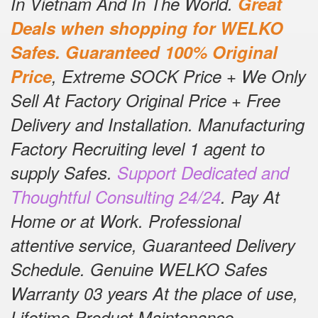
In Vietnam And In The World.
Great
Deals when shopping for WELKO
Safes.
Guaranteed 100% Original
Price
, Extreme SOCK Price + We Only
Sell At Factory Original Price + Free
Delivery and Installation.
Manufacturing
Factory Recruiting level 1 agent to
supply Safes.
Support Dedicated and
Thoughtful Consulting 24/24
.
Pay At
Home or at Work.
Professional
attentive service, Guaranteed Delivery
Schedule.
Genuine WELKO Safes
Warranty 03 years At the place of use,
Lifetime Product Maintenance
.