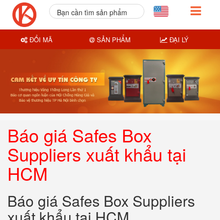
Bạn cần tìm sản phẩm
nào?
ĐỔI MÃ
SẢN PHẨM
ĐẠI LÝ
Báo giá Safes Box
Suppliers xuất khẩu tại
HCM
Báo giá Safes Box Suppliers
xuất khẩu tại HCM