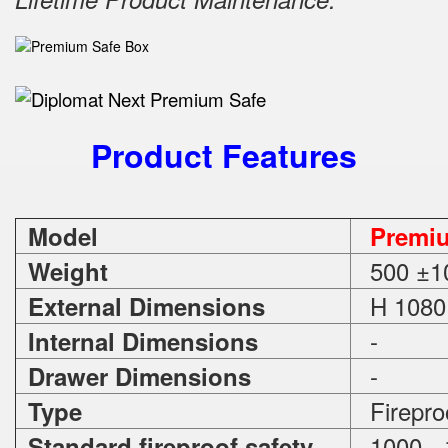
Product Features
Model
Premi
500 ±1
Weight
H 1080 
External Dimensions
-
Internal Dimensions
-
Drawer Dimensions
Firepro
Type
1000 - 
Standard fireproof safety