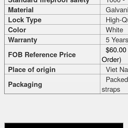
Galvani
Material
High-Qua
Lock Type
White
Color
5 Year
Warranty
$60.00 
FOB Reference Price
Order)
Viet N
Place of origin
Packed i
Packaging
straps