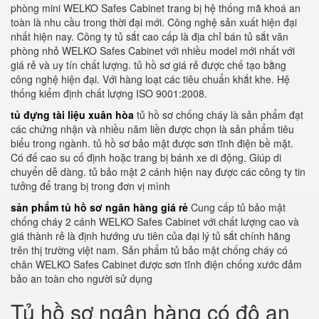
phòng mini WELKO Safes Cabinet trang bị hệ thống mã khoá an
toàn là nhu cầu trong thời đại mới. Công nghệ sản xuất hiện đại
nhất hiện nay. Công ty tủ sắt cao cấp là địa chỉ bán tủ sắt văn
phòng nhỏ WELKO Safes Cabinet với nhiều model mới nhất với
giá rẻ và uy tín chất lượng. tủ hồ sơ giá rẻ được chế tạo bằng
công nghệ hiện đại. Với hàng loạt các tiêu chuẩn khắt khe. Hệ
thống kiểm định chất lượng ISO 9001:2008.
tủ đựng tài liệu xuân hòa
tủ hồ sơ chống cháy là sản phẩm đạt
các chứng nhận và nhiều năm liền được chọn là sản phẩm tiêu
biểu trong ngành. tủ hồ sơ bảo mật được sơn tĩnh điện bề mặt.
Có đế cao su cố định hoặc trang bị bánh xe di động. Giúp di
chuyển dễ dàng. tủ bảo mật 2 cánh hiện nay được các công ty tin
tưởng để trang bị trong đơn vị mình
sản phẩm tủ hồ sơ ngân hàng giá rẻ
Cung cấp tủ bảo mật
chống cháy 2 cánh WELKO Safes Cabinet với chất lượng cao và
giá thành rẻ là định hướng ưu tiên của đại lý tủ sắt chính hãng
trên thị trường việt nam. Sản phẩm tủ bảo mật chống cháy có
chân WELKO Safes Cabinet được sơn tĩnh điện chống xước đảm
bảo an toàn cho người sử dụng
Tủ hồ sơ ngân hàng có độ an