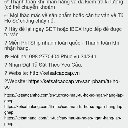
✅ Thanh toán khi nhận hàng và đã kiểm tra kĩ lưỡng
(có thể chuyển khoản)
✅ Mọi thắc mắc về sản phẩm hoặc cần tư vấn về Tủ
Hồ Sơ chống cháy nổ.
?
Hãy để lại ngay SĐT hoặc IBOX trực tiếp để được
tư vấn.
?
Miễn Phí Ship nhanh toàn quốc - Thanh toán khi
nhận hàng.
☎️ Hotline: 098 2770404 Phục vụ 24/24h
?
Nhận Đặt Tủ Sắt Theo Yêu Cầu.
? Website:
http://ketsatcaocap.vn
?Website:
https://ketsatcaocap.vn/san-pham/tu-ho-
so
https://ketsatcantho.com/tin-tuc/cac-mau-tu-ho-so-ngan-hang-lap-
ghep
https://ketsathalong.com/tin-tuc/cac-mau-tu-ho-so-ngan-hang-lap-
ghep
https://ketsathanoi.com/tin-tuc/cac-mau-tu-ho-so-ngan-hang-lap-
ghep