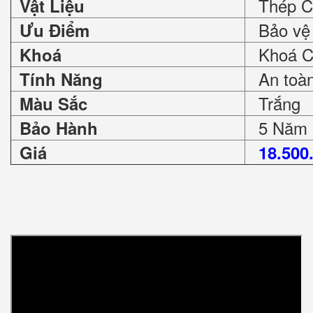
Thép C
Vật Liệu
Bảo vệ 
Ưu Điểm
Khoá Ch
Khoá
An toàn 
Tính Năng
Trắng
Màu Sắc
5 Năm
Bảo Hành
Giá
18.500