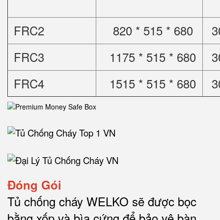
FRC2
820 * 515 * 680
3
FRC3
1175 * 515 * 680
3
FRC4
1515 * 515 * 680
3
Đóng Gói
Tủ chống cháy WELKO sẽ được bọc
bằng xốp và bìa cứng để bảo vệ bàn