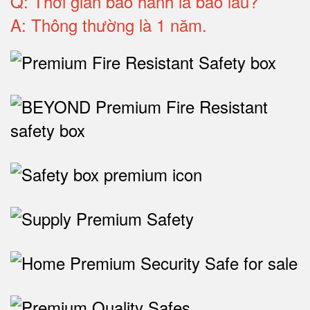
Q: T
hời gian bảo hành
là bao lâu?
A: Thông thường là 1 năm.