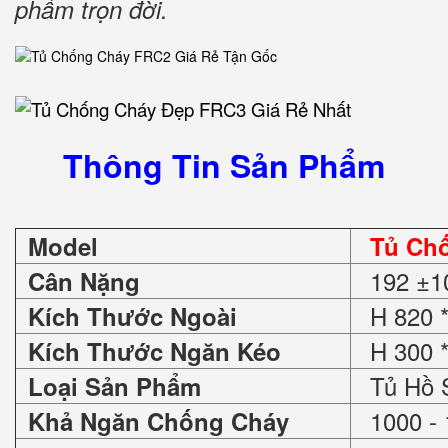
phẩm trọn đời
.
Thông Tin Sản Phẩm
Model
Tủ Ch
192 ±1
Cân Nặng
H 820 *
Kích Thước Ngoài
H 300 *
Kích Thước Ngăn Kéo
Tủ Hồ 
Loại Sản Phẩm
1000 - 
Khả Ngăn Chống Cháy