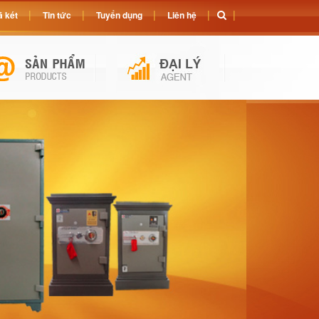
 két
Tin tức
Tuyển dụng
Liên hệ