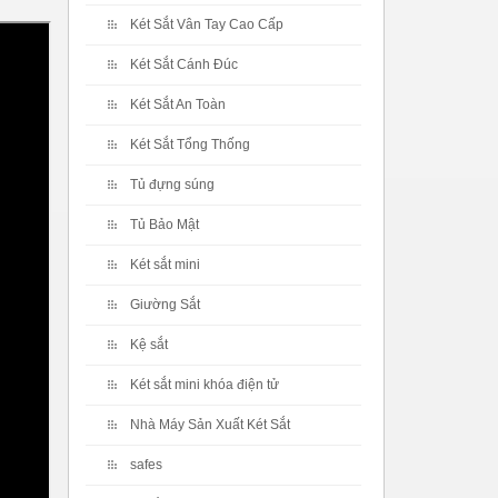
Két Sắt Vân Tay Cao Cấp
Két Sắt Cánh Đúc
Két Sắt An Toàn
Két Sắt Tổng Thống
Tủ đựng súng
Tủ Bảo Mật
Két sắt mini
Giường Sắt
Kệ sắt
Két sắt mini khóa điện tử
Nhà Máy Sản Xuất Két Sắt
safes