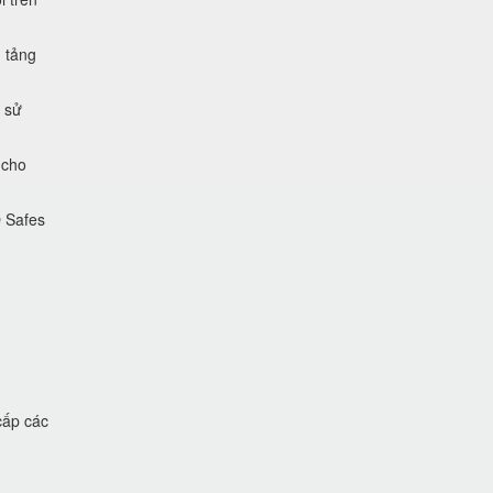
 tảng
 sử
 cho
O Safes
cấp các