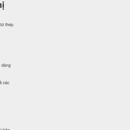
ị
từ thép
ễ dàng
ả các
i trên