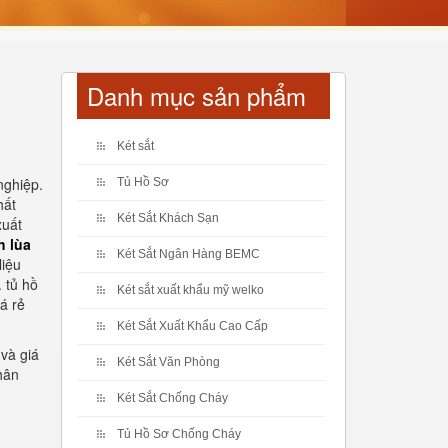
Danh mục sản phẩm
Két sắt
nghiệp.
Tủ Hồ Sơ
hất
Két Sắt Khách Sạn
xuất
h lùa
Két Sắt Ngân Hàng BEMC
liệu
 tủ hồ
Két sắt xuất khẩu mỹ welko
á rẻ
Két Sắt Xuất Khẩu Cao Cấp
và giá
Két Sắt Văn Phòng
hân
Két Sắt Chống Cháy
Tủ Hồ Sơ Chống Cháy