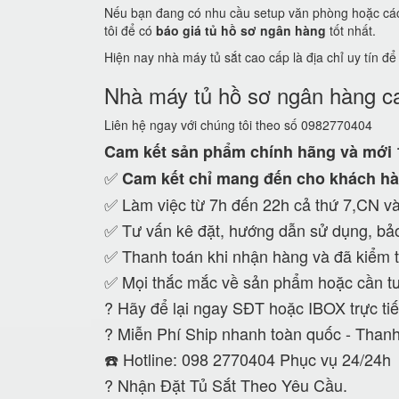
Nếu bạn đang có nhu cầu setup văn phòng hoặc các c
tôi để có
báo giá tủ hồ sơ ngân hàng
tốt nhất.
Hiện nay nhà máy tủ sắt cao cấp là địa chỉ uy tín đ
Nhà máy tủ hồ sơ ngân hàng c
Liên hệ ngay với chúng tôi theo số 0982770404
Cam kết
sản phẩm chính hãng và mới
✅
Cam kết
chỉ mang đến cho khách hà
✅ Làm việc từ 7h đến 22h cả thứ 7,CN và
✅ Tư vấn kê đặt, hướng dẫn sử dụng, bảo
✅ Thanh toán khi nhận hàng và đã kiểm t
✅ Mọi thắc mắc về sản phẩm hoặc cần tư
?
Hãy để lại ngay SĐT hoặc IBOX trực tiế
?
Miễn Phí Ship nhanh toàn quốc - Thanh
☎️ Hotline: 098 2770404 Phục vụ 24/24h
?
Nhận Đặt Tủ Sắt Theo Yêu Cầu.