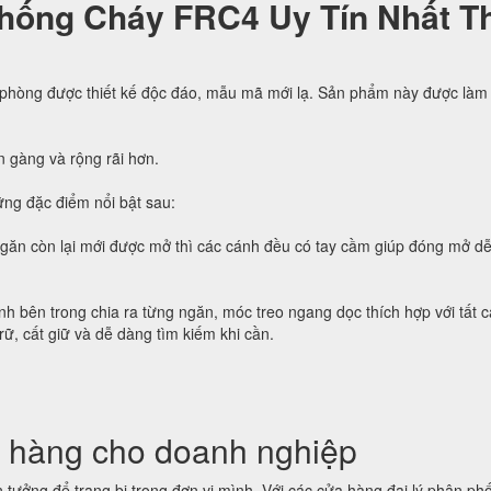
hống Cháy FRC4 Uy Tín Nhất Th
 phòng được thiết kế độc đáo, mẫu mã mới lạ. Sản phẩm này được làm 
n gàng và rộng rãi hơn.
ng đặc điểm nổi bật sau:
ngăn còn lại mới được mở thì các cánh đều có tay cầm giúp đóng mở d
h bên trong chia ra từng ngăn, móc treo ngang dọc thích hợp với tất c
trữ, cất giữ và dễ dàng tìm kiếm khi cần.
 hàng cho doanh nghiệp
tưởng để trang bị trong đơn vị mình. Với các cửa hàng đại lý phân phố