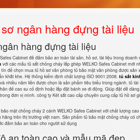
sơ ngân hàng đựng tài liệu
ngân hàng đựng tài liệu
afes Cabinet đẻ đảm bảo an toàn tài sản, hồ sơ, tài liệu trong doanh 
u
với các mẫu tủ sắt chống cháy lắp ghép WELKO Safes Cabinet mới n
uy tín để chọn mua tủ hồ sơ văn phòng tủ bảo mật văn phòng được sản 
uẩn khắt khe. Hệ thống kiểm định chất lượng ISO 9001:2008.
tủ sắt kín
à nhiều năm liền được chọn là sản phẩm tiêu biểu trong ngành. tủ tài 
hân đế cao su cố định hoặc lắp đặt bánh xe di động. Giúp đặt dễ dàng.
trong đơn vị mình. công ty Két sắt cao cấp chuyên cung cấp tủ hồ sơ gi
 bảo mật chống cháy 2 cánh WELKO Safes Cabinet với chất lượng cao 
ính hãng trên thị trường việt nam. Sản phẩm tủ bảo mật chống cháy có c
ớc đảm bảo an toàn cho người sử dụng
độ an toàn cao và mẫu mã đẹp