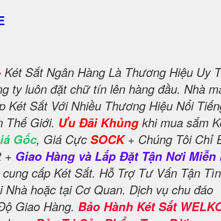
E
-
Két Sắt Ngân Hàng Là Thương Hiệu Uy T
 ty luôn đặt chữ tín lên hàng đầu. Nhà m
p Két Sắt Với Nhiều Thương Hiệu Nổi Tiến
n Thế Giới.
Ưu Đãi Khủng
khi mua sắm K
iá Gốc
, Giá Cực
SOCK
+ Chúng Tôi Chỉ 
t +
Giao Hàng và Lắp Đặt Tận Nơi Miễn 
 cung cấp Két Sắt. Hỗ Trợ Tư Vấn Tận Tì
i Nhà hoặc tại Cơ Quan. Dịch vụ chu đáo
 Độ Giao Hàng.
Bảo Hành Két Sắt WELK