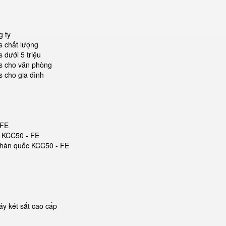
g ty
s chất lượng
 dưới 5 triệu
es cho văn phòng
s cho gia đình
 FE
c KCC50 - FE
ắt hàn quốc KCC50 - FE
y két sắt cao cấp