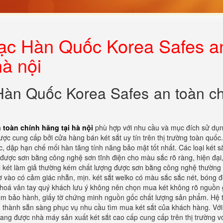
ạc Hàn Quốc Korea Safes a
hà nội
àn Quốc Korea Safes an toàn c
toàn chính hãng tại hà nội
phù hợp với nhu cầu và mục đích sử dụ
c cung cấp bởi cửa hàng bán két sắt uy tín trên thị trường toàn quốc.
c, dập hạn chế mối hàn tăng tính năng bảo mật tốt nhất. Các loại két s
được sơn bằng công nghệ sơn tĩnh điện cho màu sắc rõ ràng, hiện đại
oại két làm giả thường kém chất lượng được sơn bằng công nghệ thường
sờ vào có cảm giác nhẵn, mịn. két sắt welko có màu sắc sắc nét, bóng 
 khoá vân tay quý khách lưu ý không nên chọn mua két không rõ nguồn 
em bảo hành, giấy tờ chứng minh nguồn gốc chất lượng sản phẩm. Hệ 
h thành sẵn sàng phục vụ nhu cầu tìm mua két sắt của khách hàng. Vớ
đang được nhà máy sản xuất két sắt cao cấp cung cấp trên thị trường v