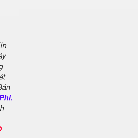
ín
áy
g
ét
Bán
Phí.
nh
O