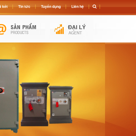
 két
Tin tức
Tuyển dụng
Liên hệ