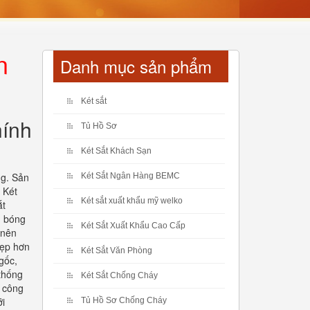
n
Danh mục sản phẩm
Két sắt
hính
Tủ Hồ Sơ
Két Sắt Khách Sạn
ng. Sản
Két Sắt Ngân Hàng BEMC
 Két
Két sắt xuất khẩu mỹ welko
ắt
, bóng
Két Sắt Xuất Khẩu Cao Cấp
 nên
đẹp hơn
Két Sắt Văn Phòng
gốc,
thống
Két Sắt Chống Cháy
i công
ới
Tủ Hồ Sơ Chống Cháy