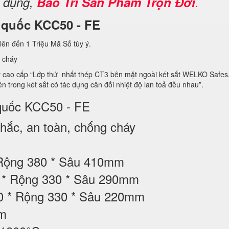
ử dụng,
Bảo Trì Sản Phẩm Trọn Đời
.
n quốc KCC50 - FE
lên đến 1 Triệu Mã Số tùy ý.
 cháy
 cao cấp “Lớp thứ nhất thép CT3 bên mặt ngoài két sắt WELKO Safes, 
 3 bên trong két sắt có tác dụng cân đối nhiệt độ lan toả đều nhau”.
 quốc KCC50 - FE
ắc, an toàn, chống cháy
 Rộng 380 * Sâu 410mm
70 * Rộng 330 * Sâu 290mm
10 * Rộng 330 * Sâu 220mm
ộm