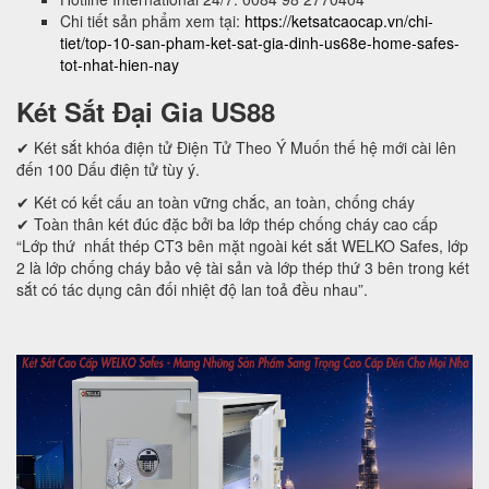
Chi tiết sản phẩm xem tại:
https://ketsatcaocap.vn/chi-
tiet/top-10-san-pham-ket-sat-gia-dinh-us68e-home-safes-
tot-nhat-hien-nay
Két Sắt Đại Gia US88
✔ Két sắt khóa điện tử Điện Tử Theo Ý Muốn thế hệ mới cài lên
đến 100 Dấu điện tử tùy ý.
✔ Két có kết cấu an toàn vững chắc, an toàn, chống cháy
✔ Toàn thân két đúc đặc bởi ba lớp thép chống cháy cao cấp
“Lớp thứ nhất thép CT3 bên mặt ngoài két sắt WELKO Safes, lớp
2 là lớp chống cháy bảo vệ tài sản và lớp thép thứ 3 bên trong két
sắt có tác dụng cân đối nhiệt độ lan toả đều nhau”.