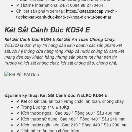
✔ Hotline International 24/7: 0084 98 2770404
Chi tiết sản phẩm xem tại:
https://ketsatcaocap.vn/chi-
tiet/ket-sat-canh-duc-kd45-e-khoa-dien-tu-bao-mat
Két Sắt Cánh Đúc KD54 E
Két Sắt Cánh Đúc KD54 E Két Sắt An Toàn Chống Cháy.
WELKO là đơn vị uy tín hàng đầu kinh doanh các sản phẩm két
sắt.Với hệ thống cửa hàng rộng khắp cả nước chúng tôi cam kết
mang đến quý khách hàng những sản phẩm tốt nhất trên thị
trường về két sắt chống cháy, két sắt chống đập, chống phá.
Đặc tính kỹ thuật
Két Sắt Cánh Đúc WELKO KD54 E
✔
Két có kết cấu an toàn vững chắc, an toàn, chống cháy
✔
Trọng Lượng: 110 ± 10Kg
✔
Kích thước ngoài: Cao 820 * Rộng 560 * Sâu 430 mm
✔
Kích thước sử dụng: Cao 480 * Rộng 440 * Sâu 240 mm
✔
Kích thước ngăn kéo: Cao 210 * Rộng 440 * Sâu 200 mm
✔
Tính năng: An toàn chống trộm