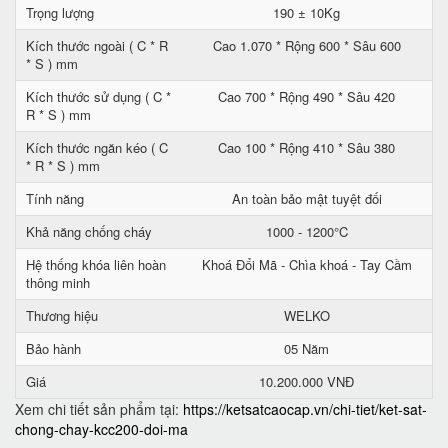
Trọng lượng
190 ± 10Kg
Kích thước ngoài ( C * R
Cao 1.070 * Rộng 600 * Sâu 600
* S ) mm
Kích thước sử dụng ( C *
Cao 700 * Rộng 490 * Sâu 420
R * S ) mm
Kích thước ngăn kéo ( C
Cao 100 * Rộng 410 * Sâu 380
* R * S ) mm
Tính năng
An toàn bảo mật tuyệt đối
Khả năng chống cháy
1000 - 1200°C
Hệ thống khóa liên hoàn
Khoá Đổi Mã - Chìa khoá - Tay Cầm
thông minh
Thương hiệu
WELKO
Bảo hành
05 Năm
Giá
10.200.000 VNĐ
Xem chi tiết sản phẩm tại:
https://ketsatcaocap.vn/chi-tiet/ket-sat-
chong-chay-kcc200-doi-ma