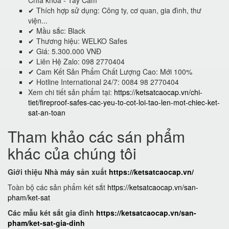
Chìa khoá - Tay Cầm
✔ Thích hợp sử dụng: Công ty, cơ quan, gia đình, thư
viện...
✔ Mầu sắc: Black
✔ Thương hiệu: WELKO Safes
✔ Giá: 5.300.000 VNĐ
✔ Liên Hệ Zalo: 098 2770404
✔ Cam Kết Sản Phẩm Chất Lượng Cao: Mới 100%
✔ Hotline International 24/7: 0084 98 2770404
Xem chi tiết sản phẩm tại:
https://ketsatcaocap.vn/chi-
tiet/fireproof-safes-cac-yeu-to-cot-loi-tao-len-mot-chiec-ket-
sat-an-toan
Tham khảo các sán phẩm
khác của chúng tôi
Giới thiệu Nhà máy sản xuất
https://ketsatcaocap.vn/
Toàn bộ các sản phẩm két sắt
https://ketsatcaocap.vn/san-
pham/ket-sat
Các mẫu két sắt gia đình
https://ketsatcaocap.vn/san-
pham/ket-sat-gia-dinh