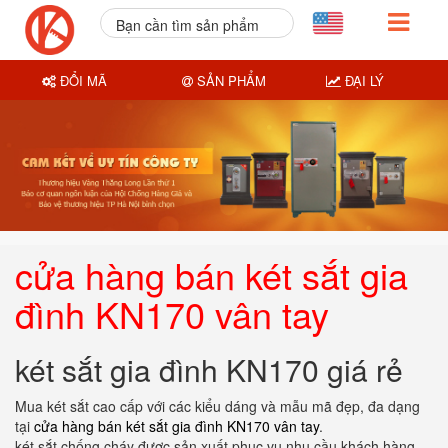
Bạn cần tìm sản phẩm
nào?
ĐỔI MÃ
SẢN PHẨM
ĐẠI LÝ
cửa hàng bán két sắt gia
đình KN170 vân tay
két sắt gia đình KN170 giá rẻ
Mua két sắt cao cấp với các kiểu dáng và mẫu mã đẹp, đa dạng
tại
cửa hàng bán két sắt gia đình KN170 vân tay
.
két sắt chống cháy được sản xuất phục vụ nhu cầu khách hàng