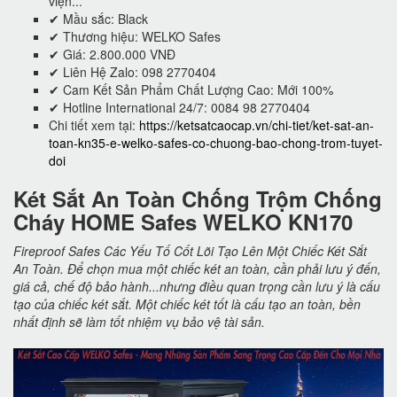
viện...
✔ Mầu sắc: Black
✔ Thương hiệu: WELKO Safes
✔ Giá: 2.800.000 VNĐ
✔ Liên Hệ Zalo: 098 2770404
✔ Cam Kết Sản Phẩm Chất Lượng Cao: Mới 100%
✔ Hotline International 24/7: 0084 98 2770404
Chi tiết xem tại:
https://ketsatcaocap.vn/chi-tiet/ket-sat-an-
toan-kn35-e-welko-safes-co-chuong-bao-chong-trom-tuyet-
doi
Két Sắt An Toàn Chống Trộm Chống
Cháy HOME Safes WELKO KN170
Fireproof Safes Các Yếu Tố Cốt Lõi Tạo Lên Một Chiếc Két Sắt
An Toàn. Để chọn mua một chiếc két an toàn, cần phải lưu ý đến,
giá cả, chế độ bảo hành...nhưng điều quan trọng cần lưu ý là cấu
tạo của chiếc két sắt. Một chiếc két tốt là cấu tạo an toàn, bền
nhất định sẽ làm tốt nhiệm vụ bảo vệ tài sản.