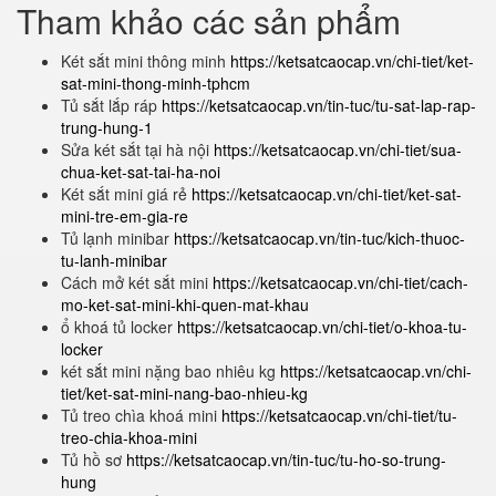
Tham khảo các sản phẩm
Két sắt mini thông minh
https://ketsatcaocap.vn/chi-tiet/ket-
sat-mini-thong-minh-tphcm
Tủ sắt lắp ráp
https://ketsatcaocap.vn/tin-tuc/tu-sat-lap-rap-
trung-hung-1
Sửa két sắt tại hà nội
https://ketsatcaocap.vn/chi-tiet/sua-
chua-ket-sat-tai-ha-noi
Két sắt mini giá rẻ
https://ketsatcaocap.vn/chi-tiet/ket-sat-
mini-tre-em-gia-re
Tủ lạnh minibar
https://ketsatcaocap.vn/tin-tuc/kich-thuoc-
tu-lanh-minibar
Cách mở két sắt mini
https://ketsatcaocap.vn/chi-tiet/cach-
mo-ket-sat-mini-khi-quen-mat-khau
ổ khoá tủ locker
https://ketsatcaocap.vn/chi-tiet/o-khoa-tu-
locker
két sắt mini nặng bao nhiêu kg
https://ketsatcaocap.vn/chi-
tiet/ket-sat-mini-nang-bao-nhieu-kg
Tủ treo chìa khoá mini
https://ketsatcaocap.vn/chi-tiet/tu-
treo-chia-khoa-mini
Tủ hồ sơ
https://ketsatcaocap.vn/tin-tuc/tu-ho-so-trung-
hung