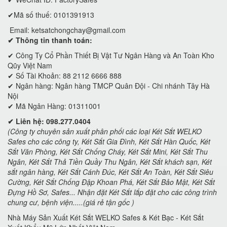
✔Mã số thuế: 0101391913
Email:
ketsatchongchay@gmail.com
✔ Thông tin thanh toán:
✔
Công Ty Cổ Phần Thiết Bị Vật Tư Ngân Hàng và An Toàn Kho
Qũy Việt Nam
✔ Số Tài Khoản: 88 2112 6666 888
✔ Ngân hàng: Ngân hàng TMCP Quân Đội - Chi nhánh Tây Hà
Nội
✔ Mã Ngân Hàng: 01311001
✔ Liên hệ: 098.277.0404
(Công ty chuyên sản xuất phân phối các loại Két Sắt WELKO
Safes cho các công ty, Két Sắt Gia Đình, Két Sắt Hàn Quốc, Két
Sắt Văn Phòng, Két Sắt Chống Cháy, Két Sắt Mini, Két Sắt Thu
Ngân, Két Sắt Thả Tiền Quầy Thu Ngân, Két Sắt khách sạn, Két
sắt ngân hàng, Két Sắt Cánh Đúc, Két Sắt An Toàn, Két Sắt Siêu
Cường, Két Sắt Chống Đập Khoan Phá, Két Sắt Bảo Mật, Két Sắt
Đựng Hồ Sơ, Safes... Nhận đặt Két Sắt lắp đặt cho các công trình
chung cư, bệnh viện.....(giá rẻ tận gốc )
Nhà Máy Sản Xuất Két Sắt WELKO Safes & Két Bạc - Két Sắt