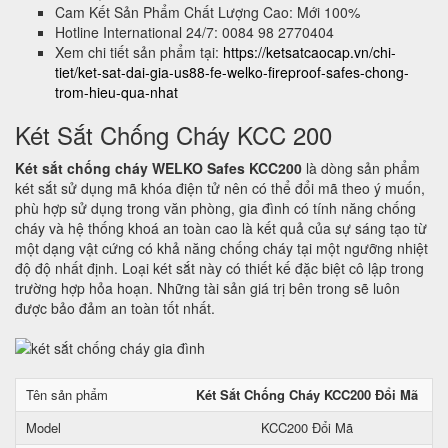
Cam Kết Sản Phẩm Chất Lượng Cao: Mới 100%
Hotline International 24/7: 0084 98 2770404
Xem chi tiết sản phẩm tại:
https://ketsatcaocap.vn/chi-
tiet/ket-sat-dai-gia-us88-fe-welko-fireproof-safes-chong-
trom-hieu-qua-nhat
Két Sắt Chống Cháy KCC 200
Két sắt chống cháy WELKO Safes KCC200
là dòng sản phẩm
két sắt sử dụng mã khóa điện tử nên có thể đổi mã theo ý muốn,
phù hợp sử dụng trong văn phòng, gia đình có tính năng chống
cháy và hệ thống khoá an toàn cao là kết quả của sự sáng tạo từ
một dạng vật cứng có khả năng chống cháy tại một ngưỡng nhiệt
độ độ nhất định. Loại két sắt này có thiết kế đặc biệt cô lập trong
trường hợp hỏa hoạn. Những tài sản giá trị bên trong sẽ luôn
được bảo đảm an toàn tốt nhất.
Tên sản phẩm
Két Sắt Chống Cháy KCC200 Đổi Mã
Model
KCC200 Đổi Mã