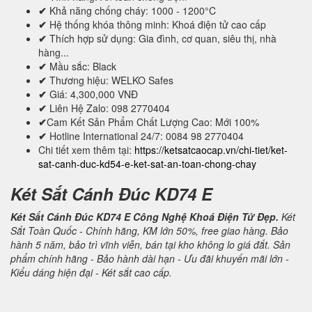
✔
Khả năng chống cháy: 1000 - 1200°C
✔
Hệ thống khóa thông minh: Khoá điện tử cao cấp
✔
Thích hợp sử dụng: Gia đình, cơ quan, siêu thị, nhà
hàng...
✔
Mầu sắc: Black
✔
Thương hiệu: WELKO Safes
✔
Giá: 4,300,000 VNĐ
✔
Liên Hệ Zalo: 098 2770404
✔
Cam Kết Sản Phẩm Chất Lượng Cao: Mới 100%
✔
Hotline International 24/7: 0084 98 2770404
Chi tiết xem thêm tại:
https://ketsatcaocap.vn/chi-tiet/ket-
sat-canh-duc-kd54-e-ket-sat-an-toan-chong-chay
Két Sắt Cánh Đúc KD74 E
Két Sắt Cánh Đúc KD74 E Công Nghệ Khoá Điện Tử Đẹp.
Két
Sắt Toàn Quốc - Chính hãng, KM lớn 50%, free giao hàng. Bảo
hành 5 năm, bảo trì vĩnh viễn, bán tại kho không lo giá đắt. Sản
phẩm chính hãng - Bảo hành dài hạn - Ưu đãi khuyến mãi lớn -
Kiểu dáng hiện đại - Két sắt cao cấp.