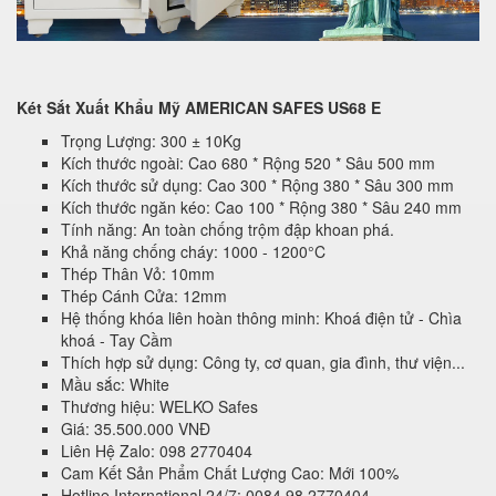
Két Sắt Xuất Khẩu Mỹ AMERICAN SAFES US68 E
Trọng Lượng: 300 ± 10Kg
Kích thước ngoài: Cao 680 * Rộng 520 * Sâu 500 mm
Kích thước sử dụng: Cao 300 * Rộng 380 * Sâu 300 mm
Kích thước ngăn kéo: Cao 100 * Rộng 380 * Sâu 240 mm
Tính năng: An toàn chống trộm đập khoan phá.
Khả năng chống cháy: 1000 - 1200°C
Thép Thân Vỏ: 10mm
Thép Cánh Cửa: 12mm
Hệ thống khóa liên hoàn thông minh: Khoá điện tử - Chìa
khoá - Tay Cầm
Thích hợp sử dụng: Công ty, cơ quan, gia đình, thư viện...
Mầu sắc: White
Thương hiệu: WELKO Safes
Giá: 35.500.000 VNĐ
Liên Hệ Zalo: 098 2770404
Cam Kết Sản Phẩm Chất Lượng Cao: Mới 100%
Hotline International 24/7: 0084 98 2770404