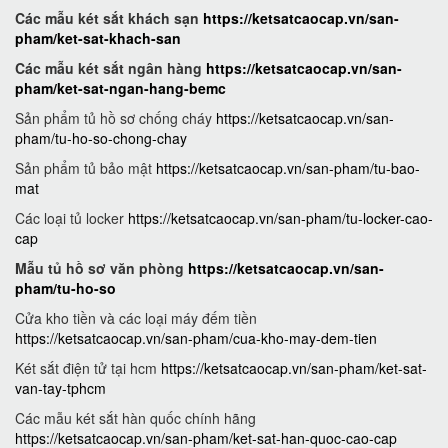
Các mẫu két sắt khách sạn
https://ketsatcaocap.vn/san-
pham/ket-sat-khach-san
Các mẫu két sắt ngân hàng
https://ketsatcaocap.vn/san-
pham/ket-sat-ngan-hang-bemc
Sản phẩm tủ hồ sơ chống cháy
https://ketsatcaocap.vn/san-
pham/tu-ho-so-chong-chay
Sản phẩm tủ bảo mật
https://ketsatcaocap.vn/san-pham/tu-bao-
mat
Các loại tủ locker
https://ketsatcaocap.vn/san-pham/tu-locker-cao-
cap
Mẫu tủ hồ sơ văn phòng
https://ketsatcaocap.vn/san-
pham/tu-ho-so
Cửa kho tiền và các loại máy đếm tiền
https://ketsatcaocap.vn/san-pham/cua-kho-may-dem-tien
Két sắt điện tử tại hcm
https://ketsatcaocap.vn/san-pham/ket-sat-
van-tay-tphcm
Các mẫu két sắt hàn quốc chính hãng
https://ketsatcaocap.vn/san-pham/ket-sat-han-quoc-cao-cap