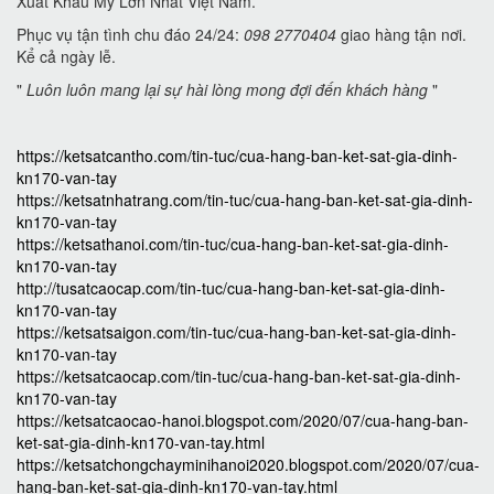
Xuất Khẩu Mỹ Lớn Nhất Việt Nam.
Phục vụ tận tình chu đáo 24/24:
098 2770404
giao hàng tận nơi.
Kể cả ngày lễ.
"
Luôn luôn mang lại sự hài lòng mong đợi đến khách hàng
"
https://ketsatcantho.com/tin-tuc/cua-hang-ban-ket-sat-gia-dinh-
kn170-van-tay
https://ketsatnhatrang.com/tin-tuc/cua-hang-ban-ket-sat-gia-dinh-
kn170-van-tay
https://ketsathanoi.com/tin-tuc/cua-hang-ban-ket-sat-gia-dinh-
kn170-van-tay
http://tusatcaocap.com/tin-tuc/cua-hang-ban-ket-sat-gia-dinh-
kn170-van-tay
https://ketsatsaigon.com/tin-tuc/cua-hang-ban-ket-sat-gia-dinh-
kn170-van-tay
https://ketsatcaocap.com/tin-tuc/cua-hang-ban-ket-sat-gia-dinh-
kn170-van-tay
https://ketsatcaocao-hanoi.blogspot.com/2020/07/cua-hang-ban-
ket-sat-gia-dinh-kn170-van-tay.html
https://ketsatchongchayminihanoi2020.blogspot.com/2020/07/cua-
hang-ban-ket-sat-gia-dinh-kn170-van-tay.html