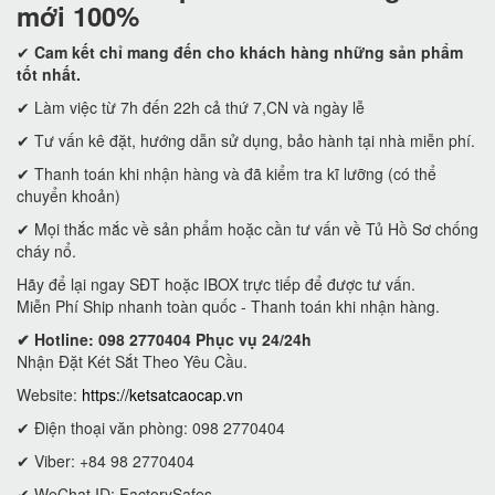
mới 100%
✔
Cam kết
chỉ mang đến cho khách hàng những sản phẩm
tốt nhất.
✔ Làm việc từ 7h đến 22h cả thứ 7,CN và ngày lễ
✔ Tư vấn kê đặt, hướng dẫn sử dụng, bảo hành tại nhà miễn phí.
✔ Thanh toán khi nhận hàng và đã kiểm tra kĩ lưỡng (có thể
chuyển khoản)
✔ Mọi thắc mắc về sản phẩm hoặc cần tư vấn về Tủ Hồ Sơ chống
cháy nổ.
Hãy để lại ngay SĐT hoặc IBOX trực tiếp để được tư vấn.
Miễn Phí Ship nhanh toàn quốc - Thanh toán khi nhận hàng.
✔ Hotline: 098 2770404 Phục vụ 24/24h
Nhận Đặt Két Sắt Theo Yêu Cầu.
Website:
https://ketsatcaocap.vn
✔ Điện thoại văn phòng: 098 2770404
✔ Viber: +84 98 2770404
✔ WeChat ID: FactorySafes