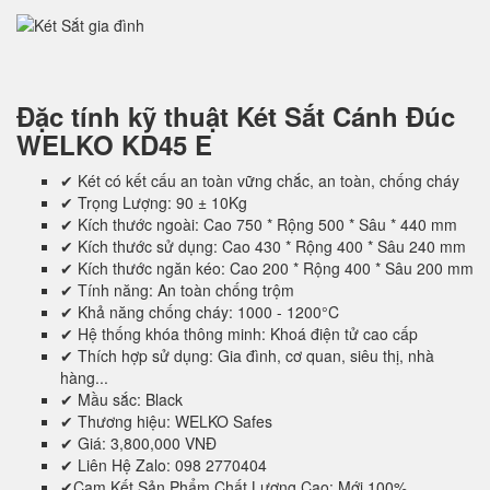
Đặc tính kỹ thuật
Két Sắt Cánh Đúc
WELKO KD45 E
✔ Két có kết cấu an toàn vững chắc, an toàn, chống cháy
✔ Trọng Lượng: 90 ± 10Kg
✔ Kích thước ngoài: Cao 750 * Rộng 500 * Sâu * 440 mm
✔ Kích thước sử dụng: Cao 430 * Rộng 400 * Sâu 240 mm
✔ Kích thước ngăn kéo: Cao 200 * Rộng 400 * Sâu 200 mm
✔ Tính năng: An toàn chống trộm
✔ Khả năng chống cháy: 1000 - 1200°C
✔ Hệ thống khóa thông minh: Khoá điện tử cao cấp
✔ Thích hợp sử dụng: Gia đình, cơ quan, siêu thị, nhà
hàng...
✔ Mầu sắc: Black
✔ Thương hiệu: WELKO Safes
✔ Giá: 3,800,000 VNĐ
✔ Liên Hệ Zalo: 098 2770404
✔Cam Kết Sản Phẩm Chất Lượng Cao: Mới 100%