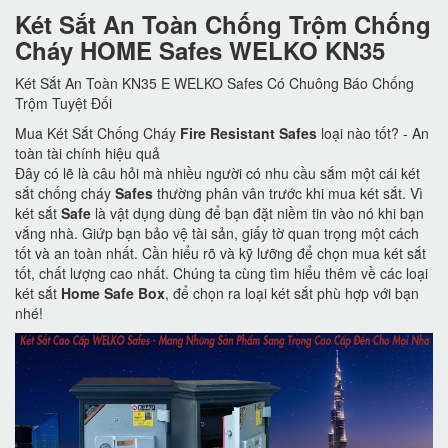
Két Sắt An Toàn Chống Trộm Chống
Cháy HOME Safes WELKO KN35
Két Sắt An Toàn KN35 E WELKO Safes Có Chuông Báo Chống
Trộm Tuyệt Đối
Mua Két Sắt Chống Cháy
Fire Resistant Safes
loại nào tốt? - An
toàn tài chính hiệu quả
Đây có lẽ là câu hỏi mà nhiều người có nhu cầu sắm một cái két
sắt chống cháy
Safes
thường phân vân trước khi mua két sắt. Vì
két sắt
Safe
là vật dụng dùng để bạn đặt niềm tin vào nó khi bạn
vắng nhà. Giứp bạn bảo vệ tài sản, giấy tờ quan trọng một cách
tốt và an toàn nhất. Cần hiểu rõ và kỹ lưỡng để chọn mua két sắt
tốt, chất lượng cao nhất. Chúng ta cùng tìm hiểu thêm về các loại
két sắt
Home Safe Box
, để chọn ra loại két sắt phù hợp với bạn
nhé!