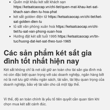
Quên mật khẩu két sắt khách sạn
https://ketsatcaocap.vn/chi-tiet/quen-mat-khau-ket-sat-
khach-san-dien-tu-hoa-phat
két sắt golden điện tử
https://ketsatcaocap.vn/chi-tiet/ket-
sat-golden-dien-tu
tủ sắt văn phòng xuân hoà
https://ketsatcaocap.vn/chi-
tiet/tu-sat-van-phong-xuan-hoa
Hướng đặt két sắt tuổi 1995
https://ketsatcaocap.vn/tin-
tuc/huong-dat-ket-sat-theo-tuoi-1965
Các sản phẩm két sắt gia
đình tốt nhất hiện nay
Két sắt không chỉ là nơi cất giữ an toàn cho tài sản gia đình mà
nó còn đặc biệt quan trọng với các doanh nghiệp, ngân hàng bởi
nó là nơi lưu giữ nhiều ngân sách, tài sản, tài liệu quan trọng của
doanh nghiệp, bảo vệ tài sản cho cả một tập thể.
Vì thế, độ an toàn chính là yếu tố tiên quyết cần quan tâm khi
chọn mua két sắt cánh đúc.