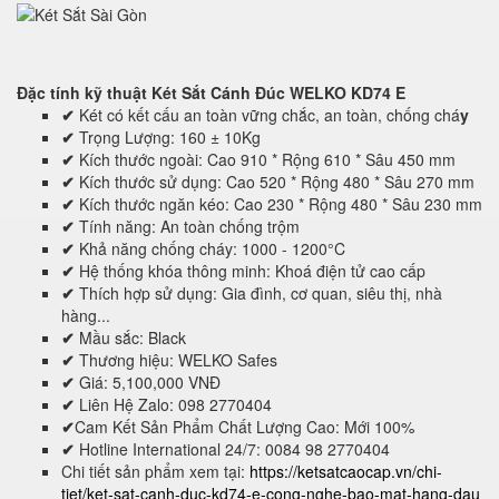
Đặc tính kỹ thuật
Két Sắt Cánh Đúc WELKO KD74 E
✔
Két có kết cấu an toàn vững chắc, an toàn, chống chá
y
✔
Trọng Lượng: 160 ± 10Kg
✔
Kích thước ngoài: Cao 910 * Rộng 610 * Sâu 450 mm
✔
Kích thước sử dụng: Cao 520 * Rộng 480 * Sâu 270 mm
✔
Kích thước ngăn kéo: Cao 230 * Rộng 480 * Sâu 230 mm
✔
Tính năng: An toàn chống trộm
✔
Khả năng chống cháy: 1000 - 1200°C
✔
Hệ thống khóa thông minh: Khoá điện tử cao cấp
✔
Thích hợp sử dụng: Gia đình, cơ quan, siêu thị, nhà
hàng...
✔
Mầu sắc: Black
✔
Thương hiệu: WELKO Safes
✔
Giá: 5,100,000 VNĐ
✔
Liên Hệ Zalo: 098 2770404
✔
Cam Kết Sản Phẩm Chất Lượng Cao: Mới 100%
✔
Hotline International 24/7: 0084 98 2770404
Chi tiết sản phẩm xem tại:
https://ketsatcaocap.vn/chi-
tiet/ket-sat-canh-duc-kd74-e-cong-nghe-bao-mat-hang-dau