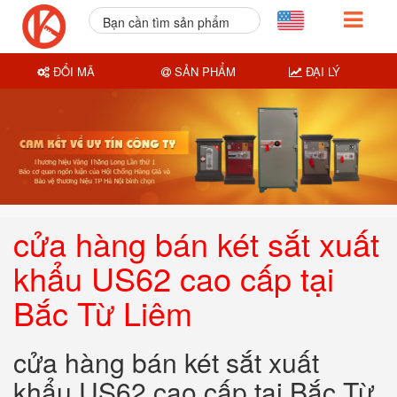
Bạn cần tìm sản phẩm
nào?
ĐỔI MÃ
SẢN PHẨM
ĐẠI LÝ
cửa hàng bán két sắt xuất
khẩu US62 cao cấp tại
Bắc Từ Liêm
cửa hàng bán két sắt xuất
khẩu US62 cao cấp tại Bắc Từ