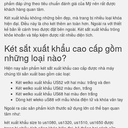
phẩm đáp ứng theo tiêu chuẩn đánh giá của Mỹ nên rất được
khách hàng quan tâm.
Két xuất khẩu không những bền đẹp, mà trang bị nhiều loại khóa
hiện đại. Điều này là cho két thêm an toàn hơn. Ngoài ra với thiết
kế bản lề cánh treo được đặt bên ngoài. Két sắt xuất khẩu trông
khỏe khoắn và tiếp kiệm được rất nhiều diện tích.
Két sắt xuất khẩu cao cấp gồm
những loại nào?
Hiện nay sản phẩm két sắt xuất khẩu cao cấp được nhà máy
chúng tôi sản xuất bao gồm các loại:
Két welko xuất khẩu US52 với hai màu: trắng và đen
Két welko xuất khẩu US62 màu đen, trắng
Két welko xuất khẩu US68 hai màu đen trắng
Dòng két wleko uS88 với mẫu khóa điện tử và khóa vân tay
Ngoài ra các sản phẩm kích thước sử dụng lớn có thể bạn quan
tâm như:
két xuất khẩu size to us1080, us1320, us1510, us1650 được