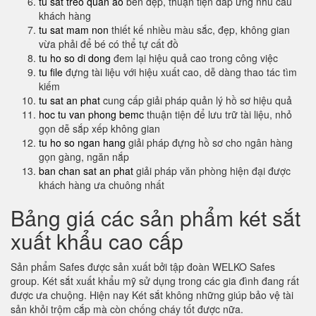
tu sat treo quan ao
bền đẹp, thuận tiện đáp ứng nhu cầu
khách hàng
tu sat mam non
thiết kế nhiều màu sắc, đẹp, không gian
vừa phải để bé có thể tự cất đồ
tu ho so di dong
đem lại hiệu quả cao trong công việc
tu file
đựng tài liệu với hiệu xuất cao, dễ dàng thao tác tìm
kiếm
tu sat an phat
cung cấp giải pháp quản lý hồ sơ hiệu quả
hoc tu van phong bemc
thuận tiện để lưu trữ tài liệu, nhỏ
gọn dễ sắp xếp không gian
tu ho so ngan hang
giải pháp đựng hồ sơ cho ngân hàng
gọn gàng, ngăn nắp
ban chan sat an phat
giải pháp văn phòng hiện đại được
khách hàng ưa chuông nhất
Bảng giá các sản phẩm két sắt
xuất khẩu cao cấp
Sản phẩm Safes được sản xuất bởi tập đoàn WELKO Safes
group. Két sắt xuất khẩu mỹ sử dụng trong các gia đình đang rất
được ưa chuộng. Hiện nay Két sắt không những giúp bảo vệ tài
sản khỏi trộm cắp mà còn chống cháy tốt được nữa.