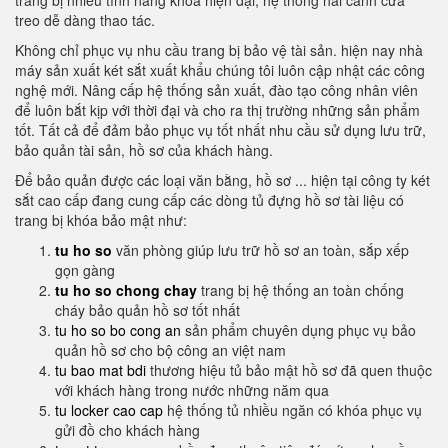
trang bị nhiều tính năng khóa hiện đại, hệ thống hai cánh cửa
treo dễ dàng thao tác.
Không chỉ phục vụ nhu cầu trang bị bảo vệ tài sản. hiện nay nhà
máy sản xuất két sắt xuất khẩu chúng tôi luôn cập nhật các công
nghệ mới. Nâng cấp hệ thống sản xuất, đào tạo công nhân viên
để luôn bắt kịp với thời đại và cho ra thị trường những sản phẩm
tốt. Tất cả để đảm bảo phục vụ tốt nhất nhu cầu sử dụng lưu trữ,
bảo quản tài sản, hồ sơ của khách hàng.
Để bảo quản được các loại văn bằng, hồ sơ ... hiện tại công ty két
sắt cao cấp đang cung cấp các dòng tủ đựng hồ sơ tài liệu có
trang bị khóa bảo mật như:
tu ho so
văn phòng giúp lưu trữ hồ sơ an toàn, sắp xếp
gọn gàng
tu ho so chong chay
trang bị hệ thống an toàn chống
cháy bảo quản hồ sơ tốt nhất
tu ho so bo cong an
sản phẩm chuyên dụng phục vụ bảo
quản hồ sơ cho bộ công an việt nam
tu bao mat bdi
thương hiệu tủ bảo mật hồ sơ đã quen thuộc
với khách hàng trong nước những năm qua
tu locker cao cap
hệ thống tủ nhiều ngăn có khóa phục vụ
gửi đồ cho khách hàng