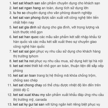
ket sat khach san
sản phẩm chuyên dụng cho khách sạn
ket sat ngan hang
an toàn, dung tích sử dụng lớn
tu ho so
chuyên dụng cho văn phòng doanh nghiệp
ket sat van phong
được sản xuất với công nghệ tiên tiến
nhất hiện nay
ket sat gia dinh
sử dụng cho gia đình, với trọng lượng và
kích thước nhỏ gọn
ket sat han quoc
các mẫu sản phẩm két sắt nhập khẩu từ
hàn quốc và các mẫu két sắt xuất theo sự chuyển giao
công nghệ hàn quốc
ket sat sai gon
phục vụ nhu cầu sử dụng cho khách hàng
thị trường tphcm
ket sat ha noi
phục vụ nhu cầu mua, sử dụng két tại hà nội
ket sat mini
thiết kế nhỏ gọn an toàn, thuận tiện để sắp xếp
phòng
ket sat an toan
trang bị hệ thống mã khóa chống trộm,
chống sao chép
ket sat chong chay
có thể chịu được nhiệt độ lên đến trên
2000 độ C
ket sat xuat khau my
sản phẩm xuất khẩu đáp ứng nhu cầu
thị trường mỹ, canada
ket sat ky gui tai san
với từng ngăn két riêng biệt phục vụ