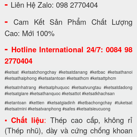
-
Liên Hệ Zalo: 098 2770404
-
Cam Kết Sản Phẩm Chất Lượng
Cao: Mới 100%
-
Hotline International 24/7: 0084 98
2770404
#ketsat #ketsatchongchay #ketsatdanang #ketbac #ketsathanoi
#ketsathaiphong #ketsatantoan #ketsathcm #ketsattphcm
#ketsatnhatrang #ketsatphuquoc #ketsatvungtau #ketsatdadong
#ketsatgiare #ketsathanquoc #ketsattot #ketsatkhachsan
#ketantoan #kettien #ketsatgiadinh #ketbachongchay #tuketsat
#ketsatmini #ketsatvanphong #safes #ketsatsieucuong
•
:
Thép cao cấp, không rỉ
Chất liệu
(Thép nhũ), dày và cứng chống khoan