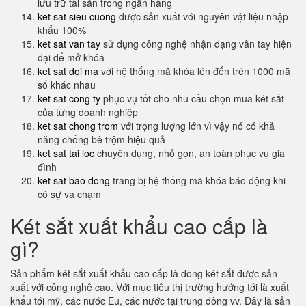
lưu trữ tài sản trong ngân hàng
ket sat sieu cuong
được sản xuất với nguyên vật liệu nhập
khẩu 100%
ket sat van tay
sử dụng công nghệ nhận dạng vân tay hiện
đại để mở khóa
ket sat doi ma
với hệ thống mã khóa lên đến trên 1000 mã
số khác nhau
ket sat cong ty
phục vụ tốt cho nhu cầu chọn mua két sắt
của từng doanh nghiệp
ket sat chong trom
với trọng lượng lớn vì vậy nó có khả
năng chống bê trộm hiệu quả
ket sat tai loc
chuyên dụng, nhỏ gọn, an toàn phục vụ gia
đình
ket sat bao dong
trang bị hệ thống mã khóa báo động khi
có sự va chạm
Két sắt xuất khẩu cao cấp là
gì?
Sản phẩm két sắt xuất khẩu cao cấp là dòng két sắt được sản
xuất với công nghệ cao. Với mục tiêu thị trường hướng tới là xuất
khẩu tới mỹ, các nước Eu, các nước tại trung đông vv. Đây là sản