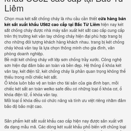
Liêm
Chọn mua két sắt chống cháy là nhu cầu cần thiết
cửa hàng bán
két sắt xuất khẩu US62 cao cấp tại Bắc Từ Liêm
hiện nay két
sắt chống cháy được nhà máy sản xuất két sắt cao cấp cung cấp
trên thị trường két vân tay chống cháy hiện đại phù hợp trang bị
cho những đối tượng khách hàng khách nhau. trang bị két chống
cháy khoá vân tay là lựa chọn thông minh cho gia đình, văn
phòng doanh nghiệp.
Bề mặt két chống cháy với lớp sơn chống trầy xước. Công nghệ
sơn hiện đại đảm bảo an toàn và bền đẹp. Hệ thống ổ khóa két
vân tay, két điện tử, két chống cháy là phần quan trọng không thể
thiếu trong mỗi chiếc két sắt.
Ổ khóa luôn bảo vệ an toàn cho tài sản của gia đình bạn, mỗi
chiếc két sắt an toàn welko safe đều có những loại ổ khóa cơ, ổ
khóa điện tử, ổ khóa vân tay.
Mỗi loại ổ khóa đều có chức năng và tính ưu việt riêng nhằm đảm
bảo độ bảo mật cao.
Sản phẩm két sắt xuất khẩu cao cấp hiện nay được sản xuất với
đa dạng mẫu mã. Các dòng két xuất khẩu phổ biến với chủng loại