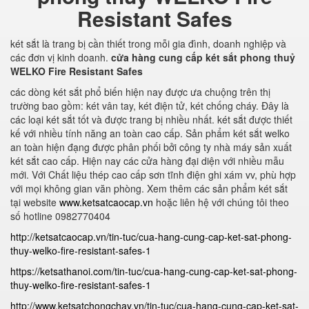
Resistant Safes
két sắt là trang bị cần thiết trong mỗi gia đình, doanh nghiệp và
các đơn vị kinh doanh.
cửa hàng cung cấp két sắt phong thuỷ
WELKO Fire Resistant Safes
các dòng két sắt phổ biến hiện nay được ưa chuộng trên thị
trường bao gồm: két vân tay, két điện tử, két chống cháy. Đây là
các loại két sắt tốt và được trang bị nhiều nhất. két sắt được thiết
kế với nhiều tính năng an toàn cao cấp. Sản phẩm két sắt welko
an toàn hiện đạng được phân phối bởi công ty nhà máy sản xuất
két sắt cao cấp. Hiện nay các cửa hàng đại diện với nhiều mẫu
mới. Với Chất liệu thép cao cấp sơn tĩnh điện ghi xám vv, phù hợp
với mọi không gian văn phòng. Xem thêm các sản phẩm két sắt
tại website
www.ketsatcaocap.vn
hoặc liên hệ với chúng tôi theo
số hotline 0982770404
http://ketsatcaocap.vn/tin-tuc/cua-hang-cung-cap-ket-sat-phong-
thuy-welko-fire-resistant-safes-1
https://ketsathanoi.com/tin-tuc/cua-hang-cung-cap-ket-sat-phong-
thuy-welko-fire-resistant-safes-1
http://www.ketsatchongchay.vn/tin-tuc/cua-hang-cung-cap-ket-sat-