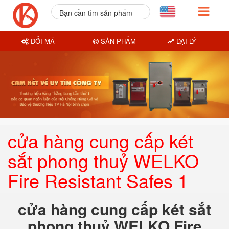
Bạn cần tìm sản phẩm
nào?
ĐỔI MÃ
SẢN PHẨM
ĐẠI LÝ
cửa hàng cung cấp két
sắt phong thuỷ WELKO
Fire Resistant Safes 1
cửa hàng cung cấp két sắt
phong thuỷ WELKO Fire