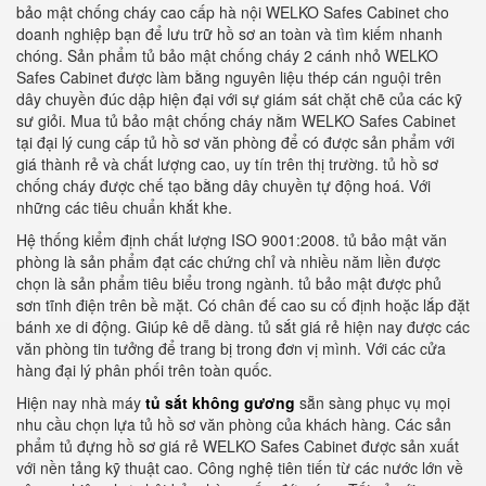
bảo mật chống cháy cao cấp hà nội WELKO Safes Cabinet cho
doanh nghiệp bạn để lưu trữ hồ sơ an toàn và tìm kiếm nhanh
chóng. Sản phẩm tủ bảo mật chống cháy 2 cánh nhỏ WELKO
Safes Cabinet được làm bằng nguyên liệu thép cán nguội trên
dây chuyền đúc dập hiện đại với sự giám sát chặt chẽ của các kỹ
sư giỏi. Mua tủ bảo mật chống cháy nằm WELKO Safes Cabinet
tại đại lý cung cấp tủ hồ sơ văn phòng để có được sản phẩm với
giá thành rẻ và chất lượng cao, uy tín trên thị trường. tủ hồ sơ
chống cháy được chế tạo bằng dây chuyền tự động hoá. Với
những các tiêu chuẩn khắt khe.
Hệ thống kiểm định chất lượng ISO 9001:2008. tủ bảo mật văn
phòng là sản phẩm đạt các chứng chỉ và nhiều năm liền được
chọn là sản phẩm tiêu biểu trong ngành. tủ bảo mật được phủ
sơn tĩnh điện trên bề mặt. Có chân đế cao su cố định hoặc lắp đặt
bánh xe di động. Giúp kê dễ dàng. tủ sắt giá rẻ hiện nay được các
văn phòng tin tưởng để trang bị trong đơn vị mình. Với các cửa
hàng đại lý phân phối trên toàn quốc.
Hiện nay nhà máy
tủ sắt không gương
sẵn sàng phục vụ mọi
nhu cầu chọn lựa tủ hồ sơ văn phòng của khách hàng. Các sản
phẩm tủ đựng hồ sơ giá rẻ WELKO Safes Cabinet được sản xuất
với nền tảng kỹ thuật cao. Công nghệ tiên tiến từ các nước lớn về