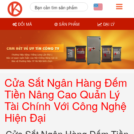
Bạn cần tìm sản phẩm
nào?
ĐỔI MÃ
SẢN PHẨM
ĐẠI LÝ
Cửa Sắt Ngân Hàng Đếm
Tiền Nâng Cao Quản Lý
Tài Chính Với Công Nghệ
Hiện Đại
Cửa Sắt Ngân Hàng Đếm Tiền