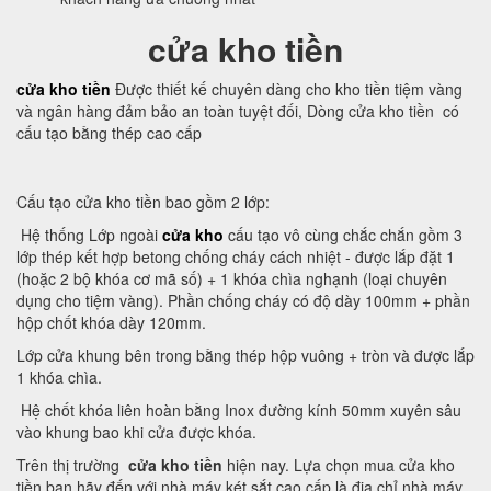
cửa kho tiền
cửa kho tiền
Được thiết kế chuyên dàng cho kho tiền tiệm vàng
và ngân hàng đảm bảo an toàn tuyệt đối, Dòng cửa kho tiền có
cấu tạo bằng thép cao cấp
Cấu tạo cửa kho tiền bao gồm 2 lớp:
Hệ thống Lớp ngoài
cửa kho
cấu tạo vô cùng chắc chắn gồm 3
lớp thép kết hợp betong chống cháy cách nhiệt - được lắp đặt 1
(hoặc 2 bộ khóa cơ mã số) + 1 khóa chìa nghạnh (loại chuyên
dụng cho tiệm vàng). Phần chống cháy có độ dày 100mm + phần
hộp chốt khóa dày 120mm.
Lớp cửa khung bên trong bằng thép hộp vuông + tròn và được lắp
1 khóa chìa.
Hệ chốt khóa liên hoàn bằng Inox đường kính 50mm xuyên sâu
vào khung bao khi cửa được khóa.
Trên thị trường
cửa kho tiền
hiện nay. Lựa chọn mua cửa kho
tiền bạn hãy đến với nhà máy két sắt cao cấp là địa chỉ nhà máy