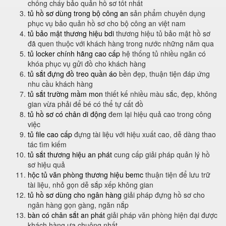
chống cháy bảo quản hồ sơ tốt nhất
tủ hồ sơ dùng trong bộ công an
sản phẩm chuyên dụng
phục vụ bảo quản hồ sơ cho bộ công an việt nam
tủ bảo mật thương hiệu bdi
thương hiệu tủ bảo mật hồ sơ
đã quen thuộc với khách hàng trong nước những năm qua
tủ locker chính hãng cao cấp
hệ thống tủ nhiều ngăn có
khóa phục vụ gửi đồ cho khách hàng
tủ sắt đựng đồ treo quần áo
bền đẹp, thuận tiện đáp ứng
nhu cầu khách hàng
tủ sắt trường mầm mon
thiết kế nhiều màu sắc, đẹp, không
gian vừa phải để bé có thể tự cất đồ
tủ hồ sơ có chân di động
đem lại hiệu quả cao trong công
việc
tủ file cao cấp
đựng tài liệu với hiệu xuất cao, dễ dàng thao
tác tìm kiếm
tủ sắt thương hiệu an phát
cung cấp giải pháp quản lý hồ
sơ hiệu quả
hộc tủ văn phòng thương hiệu bemc
thuận tiện để lưu trữ
tài liệu, nhỏ gọn dễ sắp xếp không gian
tủ hồ sơ dùng cho ngân hàng
giải pháp đựng hồ sơ cho
ngân hàng gọn gàng, ngăn nắp
bàn có chân sắt an phát
giải pháp văn phòng hiện đại được
khách hàng ưa chuông nhất