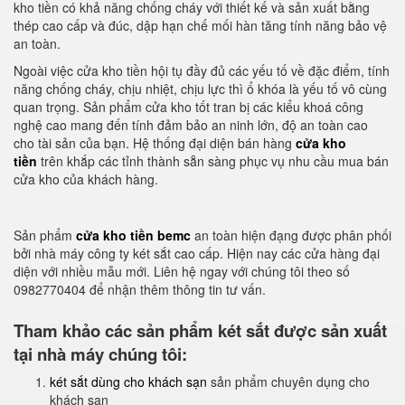
kho tiền có khả năng chống cháy với thiết kế và sản xuất bằng
thép cao cấp và đúc, dập hạn chế mối hàn tăng tính năng bảo vệ
an toàn.
Ngoài việc cửa kho tiền hội tụ đầy đủ các yếu tố về đặc điểm, tính
năng chống cháy, chịu nhiệt, chịu lực thì ổ khóa là yếu tố vô cùng
quan trọng. Sản phẩm cửa kho tốt tran bị các kiểu khoá công
nghệ cao mang đến tính đảm bảo an ninh lớn, độ an toàn cao
cho tài sản của bạn. Hệ thống đại diện bán hàng
cửa kho
tiền
trên khắp các tỉnh thành sẵn sàng phục vụ nhu cầu mua bán
cửa kho của khách hàng.
Sản phẩm
cửa kho tiền bemc
an toàn hiện đạng được phân phối
bởi nhà máy công ty két sắt cao cấp. Hiện nay các cửa hàng đại
diện với nhiều mẫu mới. Liên hệ ngay với chúng tôi theo số
0982770404 để nhận thêm thông tin tư vấn.
Tham khảo các sản phẩm két sắt được sản xuất
tại nhà máy chúng tôi:
két sắt dùng cho khách sạn
sản phẩm chuyên dụng cho
khách sạn