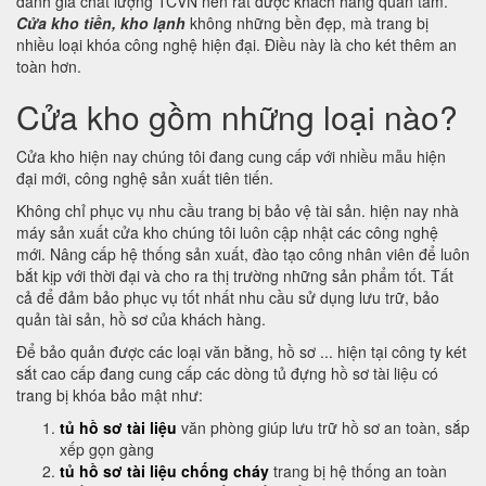
đánh giá chất lượng TCVN nên rất được khách hàng quan tâm.
Cửa kho tiền, kho lạnh
không những bền đẹp, mà trang bị
nhiều loại khóa công nghệ hiện đại. Điều này là cho két thêm an
toàn hơn.
Cửa kho gồm những loại nào?
Cửa kho hiện nay chúng tôi đang cung cấp với nhiều mẫu hiện
đại mới, công nghệ sản xuất tiên tiến.
Không chỉ phục vụ nhu cầu trang bị bảo vệ tài sản. hiện nay nhà
máy sản xuất cửa kho chúng tôi luôn cập nhật các công nghệ
mới. Nâng cấp hệ thống sản xuất, đào tạo công nhân viên để luôn
bắt kịp với thời đại và cho ra thị trường những sản phẩm tốt. Tất
cả để đảm bảo phục vụ tốt nhất nhu cầu sử dụng lưu trữ, bảo
quản tài sản, hồ sơ của khách hàng.
Để bảo quản được các loại văn bằng, hồ sơ ... hiện tại công ty két
sắt cao cấp đang cung cấp các dòng tủ đựng hồ sơ tài liệu có
trang bị khóa bảo mật như:
tủ hồ sơ tài liệu
văn phòng giúp lưu trữ hồ sơ an toàn, sắp
xếp gọn gàng
tủ hồ sơ tài liệu chống cháy
trang bị hệ thống an toàn