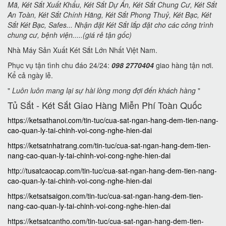
Mã, Két Sắt Xuất Khẩu, Két Sắt Dự Án, Két Sắt Chung Cư, Két Sắt
An Toàn, Két Sắt Chính Hãng, Két Sắt Phong Thuỷ, Két Bạc, Két
Sắt Két Bạc, Safes... Nhận đặt Két Sắt lắp đặt cho các công trình
chung cư, bệnh viện.....(giá rẻ tận gốc)
Nhà Máy Sản Xuất Két Sắt Lớn Nhất Việt Nam.
Phục vụ tận tình chu đáo 24/24:
098 2770404
giao hàng tận nơi.
Kể cả ngày lễ.
"
Luôn luôn mang lại sự hài lòng mong đợi đến khách hàng
"
Tủ Sắt - Két Sắt Giao Hàng Miễn Phí Toàn Quốc
https://ketsathanoi.com/tin-tuc/cua-sat-ngan-hang-dem-tien-nang-
cao-quan-ly-tai-chinh-voi-cong-nghe-hien-dai
https://ketsatnhatrang.com/tin-tuc/cua-sat-ngan-hang-dem-tien-
nang-cao-quan-ly-tai-chinh-voi-cong-nghe-hien-dai
http://tusatcaocap.com/tin-tuc/cua-sat-ngan-hang-dem-tien-nang-
cao-quan-ly-tai-chinh-voi-cong-nghe-hien-dai
https://ketsatsaigon.com/tin-tuc/cua-sat-ngan-hang-dem-tien-
nang-cao-quan-ly-tai-chinh-voi-cong-nghe-hien-dai
https://ketsatcantho.com/tin-tuc/cua-sat-ngan-hang-dem-tien-