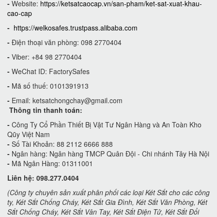
-
Website:
https://ketsatcaocap.vn/san-pham/ket-sat-xuat-khau-
cao-cap
-
https://welkosafes.trustpass.alibaba.com
-
Điện thoại văn phòng: 098 2770404
-
Viber: +84 98 2770404
-
WeChat ID: FactorySafes
-
Mã số thuế: 0101391913
-
Email:
ketsatchongchay@gmail.com
Thông tin thanh toán:
-
Công Ty Cổ Phần Thiết Bị Vật Tư Ngân Hàng và An Toàn Kho
Qũy Việt Nam
-
Số Tài Khoản: 88 2112 6666 888
-
Ngân hàng: Ngân hàng TMCP Quân Đội - Chi nhánh Tây Hà Nội
-
Mã Ngân Hàng: 01311001
Liên hệ: 098.277.0404
(Công ty chuyên sản xuất phân phối các loại Két Sắt cho các công
ty, Két Sắt Chống Cháy, Két Sắt Gia Đình, Két Sắt Văn Phòng, Két
Sắt Chống Cháy, Két Sắt Vân Tay, Két Sắt Điện Tử, Két Sắt Đổi